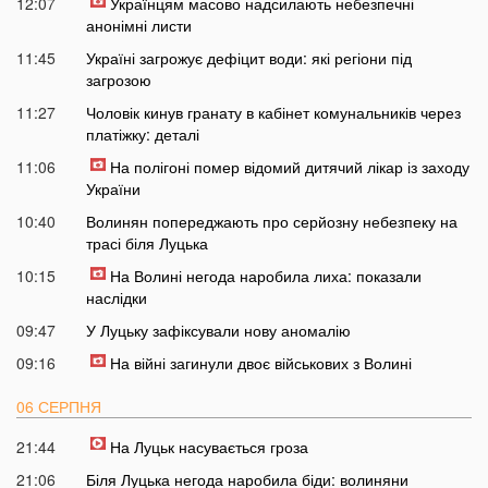
12:07
Українцям масово надсилають небезпечні
анонімні листи
11:45
Україні загрожує дефіцит води: які регіони під
загрозою
11:27
Чоловік кинув гранату в кабінет комунальників через
платіжку: деталі
11:06
На полігоні помер відомий дитячий лікар із заходу
України
10:40
Волинян попереджають про серйозну небезпеку на
трасі біля Луцька
10:15
На Волині негода наробила лиха: показали
наслідки
09:47
У Луцьку зафіксували нову аномалію
09:16
На війні загинули двоє військових з Волині
06 СЕРПНЯ
21:44
На Луцьк насувається гроза
21:06
Біля Луцька негода наробила біди: волиняни