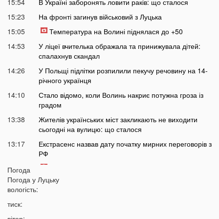
15:54
В Україні заборонять ловити раків: що сталося
15:23
На фронті загинув військовий з Луцька
15:05
Температура на Волині піднялася до +50
14:53
У ліцеї вчителька ображала та принижувала дітей:
спалахнув скандал
14:26
У Польщі підлітки розпилили пекучу речовину на 14-
річного українця
14:10
Стало відомо, коли Волинь накриє потужна гроза із
градом
13:38
Жителів українських міст закликають не виходити
сьогодні на вулицю: що сталося
13:17
Екстрасенс назвав дату початку мирних переговорів з
РФ
13:03
Лучани масово їздять на червоне світло навіть
Погода
після смертельної аварії на Соборності: шокуючі
Погода у
Луцьку
кадри
вологість:
12:37
В Україні пропонують змінити правила мобілізації:
тиск:
кого хочуть призивати першими
вітер: