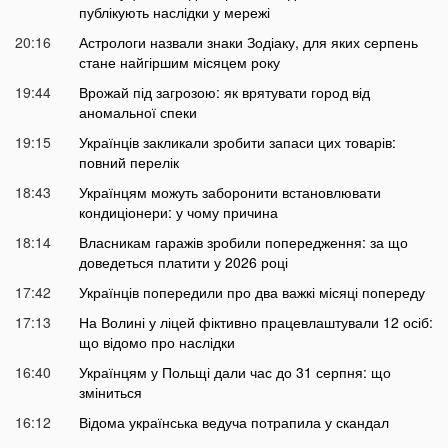
публікують наслідки у мережі
20:16
Астрологи назвали знаки Зодіаку, для яких серпень
стане найгіршим місяцем року
19:44
Врожай під загрозою: як врятувати город від
аномальної спеки
19:15
Українців закликали зробити запаси цих товарів:
повний перелік
18:43
Українцям можуть заборонити встановлювати
кондиціонери: у чому причина
18:14
Власникам гаражів зробили попередження: за що
доведеться платити у 2026 році
17:42
Українців попередили про два важкі місяці попереду
17:13
На Волині у ліцей фіктивно працевлаштували 12 осіб:
що відомо про наслідки
16:40
Українцям у Польщі дали час до 31 серпня: що
зміниться
16:12
Відома українська ведуча потрапила у скандал