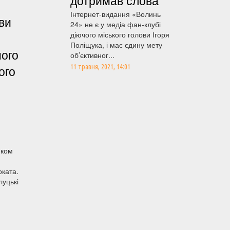
дотримав слова
Інтернет-видання «Волинь
ви
24» не є у медіа фан-клубі
діючого міського голови Ігоря
Поліщука, і має єдину мету
ного
об’єктивног...
ого
11 травня, 2021, 14:01
иком
оката.
луцькі