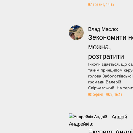
07 травня, 14:35
Влад Масло:
Зекономити н
можна,
розтратити
Інколи здається, що с
таким принципом керу
голова Заболоттівської
громади Валерій
Свіржевський. На терито
08 серпня, 2022, 16:53
Андрій
Андрейків:
Експерт Андр