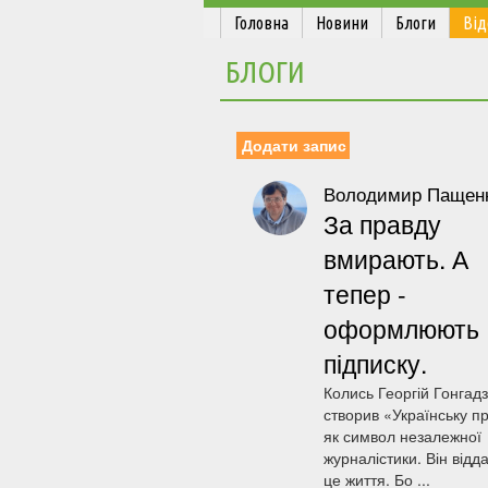
Головна
Новини
Блоги
Від
БЛОГИ
Додати запис
Володимир Пащенк
За правду
вмирають. А
тепер -
оформлюють
підписку.
Колись Георгій Гонгад
створив «Українську п
як символ незалежної
журналістики. Він відда
це життя. Бо ...