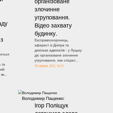
організоване
злочинне
угруповання.
аду
Відео захвату
будинку.
 з
Експравоохоронець,
аферист із Дніпра та
декілька адвокатів - у Луцьку
меться
діє організоване злочинне
угруповання, яке спіціал...
 та
18 серпня, 2021, 16:55
кій
зв...
Володимир Пащенко:
Ігор Поліщук