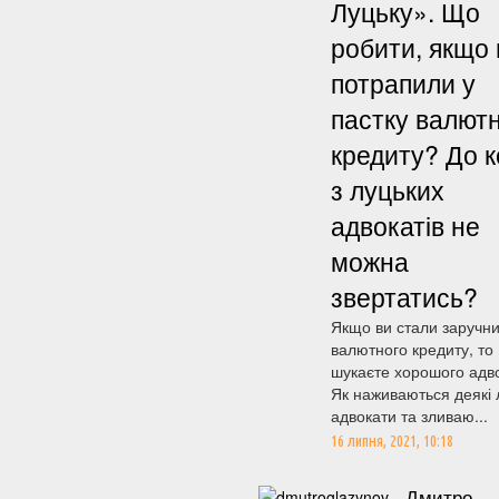
Луцьку». Що
робити, якщо 
потрапили у
пастку валют
кредиту? До к
з луцьких
адвокатів не
можна
звертатись?
Якщо ви стали заручн
валютного кредиту, то
шукаєте хорошого адв
Як наживаються деякі 
адвокати та зливаю...
16 липня, 2021, 10:18
Дмитро