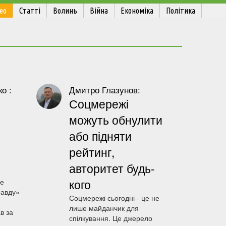
ео
Статті
Волинь
Війна
Економіка
Політика
о :
Дмитро Глазунов:
Соцмережі
можуть обнулити
або підняти
рейтинг,
авторитет будь-
кого
зе
равду»
Соцмережі сьогодні - це не
лише майданчик для
в за
спілкування. Це джерело