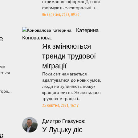
отримання інформації, вони
формують електоральні н...
06 вересня, 2023, 09:30
Катерина
е
Коновалова:
Як змінюються
тренди трудової
міграції
аме
ється
Поки світ намагається
адаптуватися до нових умов,
люди не зупиняють пошук
рії...
кращого життя. Як змінилася
трудова міграція і...
25 жовтня, 2021, 16:17
Дмитро Глазунов:
У Луцьку діє
ій