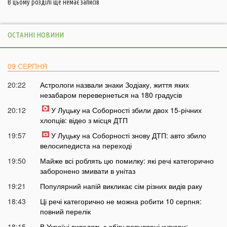
В цьому розділі ще немає записів
ОСТАННІ НОВИНИ
09 СЕРПНЯ
20:22
Астрологи назвали знаки Зодіаку, життя яких
незабаром перевернеться на 180 градусів
20:12
У Луцьку на Соборності збили двох 15-річних
хлопців: відео з місця ДТП
19:57
У Луцьку на Соборності знову ДТП: авто збило
велосипедиста на переході
19:50
Майже всі роблять цю помилку: які речі категорично
заборонено змивати в унітаз
19:21
Популярний напій викликає сім різних видів раку
18:43
Ці речі категорично не можна робити 10 серпня:
повний перелік
18:15
В Україні виводять з обігу популярні купюри: