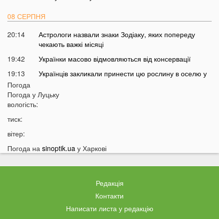
08 СЕРПНЯ
20:14
Астрологи назвали знаки Зодіаку, яких попереду
чекають важкі місяці
19:42
Українки масово відмовляються від консервації
19:13
Українців закликали принести цю рослину в оселю у
серпні: у чому причина
Погода
Погода у
Луцьку
18:41
Мороз чи аномальне тепло: якою буде зима в Україні
вологість:
18:12
Українці можуть масово втратити бронювання від
тиск:
мобілізації з 1 вересня
вітер:
17:40
Українців закликали не скуповувати долари у серпні
Погода на
sinoptik.ua
у Харкові
17:14
У Луцьку на Ковельській зіткнулися два авто:
перші деталі ДТП
16:52
На Волинь насувається гроза
Редакція
16:39
На Волині тракторист збив на смерть 58-річного
Контакти
чоловіка
Написати листа у редакцію
16:10
На фронті загинув 34-річний Герой з Волині