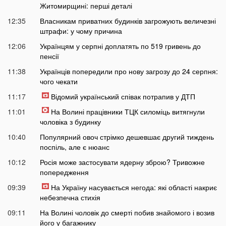
Житомирщині: перші деталі
12:35
Власникам приватних будинків загрожують величезні
штрафи: у чому причина
12:06
Українцям у серпні доплатять по 519 гривень до
пенсії
11:38
Українців попередили про нову загрозу до 24 серпня:
чого чекати
11:17
Відомий український співак потрапив у ДТП
11:01
На Волині працівники ТЦК силоміць витягнули
чоловіка з будинку
10:40
Популярний овоч стрімко дешевшає другий тиждень
поспіль, але є нюанс
10:12
Росія може застосувати ядерну зброю? Тривожне
попередження
09:39
На Україну насувається негода: які області накриє
небезпечна стихія
09:11
На Волині чоловік до смерті побив знайомого і возив
його у багажнику