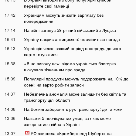
перевірте свої гаманці
17:42
Українцям можуть знизити зарплату без
попередження
17:14
На війні загинув 59-річний військовий з Луцька
16:41
Україну накриє антициклон: як зміниться погода
16:13
Українців чекає важкий період попереду: до чого
варто готуватися
15:38
«Я не вивожу це»: відома українська блогерка
шокувала зізнанням про зраду
15:09
Популярні продукти можуть подорожчати на 10% до
осені: чи варто робити запаси
14:37
Небезпечна аномалія може залишити без світла та
транспорту цілі області
14:08
На Волині заборонять рух транспорту: де та коли
13:36
Назвали 5 неочікуваних умов, за яких може
завершитися війна в Україні
13:07
РФ знищила «Кромберг енд Шуберт» на