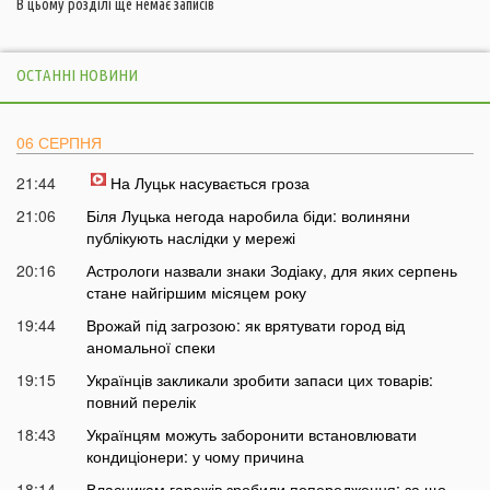
В цьому розділі ще немає записів
ОСТАННІ НОВИНИ
06 СЕРПНЯ
21:44
На Луцьк насувається гроза
21:06
Біля Луцька негода наробила біди: волиняни
публікують наслідки у мережі
20:16
Астрологи назвали знаки Зодіаку, для яких серпень
стане найгіршим місяцем року
19:44
Врожай під загрозою: як врятувати город від
аномальної спеки
19:15
Українців закликали зробити запаси цих товарів:
повний перелік
18:43
Українцям можуть заборонити встановлювати
кондиціонери: у чому причина
18:14
Власникам гаражів зробили попередження: за що