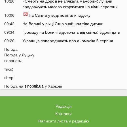
10:26
«Смерть на дорозі не злякала мажорів»: лучани
продовжують масово скаржитися на нічні перегони
10:06
На Світязі у воді помітили гадюку
09:42
На Волині у річці Стир знайшли тіло дитини
09:34
Громаду на Волині відключать від світла: відомі дати
09:20
Українців попереджають про аномалію 6 серпня
09:05
Погода
На Волині підтвердили загибель Героя, який рік
Погода у
Луцьку
вважався зниклим безвісти
вологість:
05 СЕРПНЯ
тиск:
21:32
У Луцьку зафіксували аномалію
вітер:
20:21
Ці продукти потрібно викинути через 48 годин: вони
Погода на
sinoptik.ua
у Харкові
можуть бути небезпечними
19:51
Одну категорію людей закликали щодня пити каву:
кого це стосується
Редакція
19:20
Що категорично заборонено робити на Яблучний
Контакти
Спас: повний перелік
Написати листа у редакцію