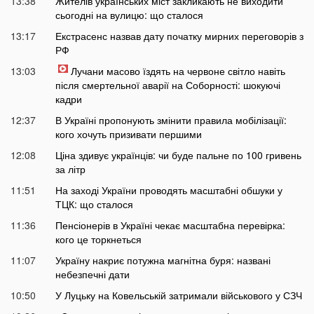
13:38
Жителів українських міст закликають не виходити
сьогодні на вулицю: що сталося
13:17
Екстрасенс назвав дату початку мирних переговорів з
РФ
13:03
Лучани масово їздять на червоне світло навіть
після смертельної аварії на Соборності: шокуючі
кадри
12:37
В Україні пропонують змінити правила мобілізації:
кого хочуть призивати першими
12:08
Ціна здивує українців: чи буде пальне по 100 гривень
за літр
11:51
На заході України проводять масштабні обшуки у
ТЦК: що сталося
11:36
Пенсіонерів в Україні чекає масштабна перевірка:
кого це торкнеться
11:07
Україну накриє потужна магнітна буря: названі
небезпечні дати
10:50
У Луцьку на Ковельській затримали військового у СЗЧ