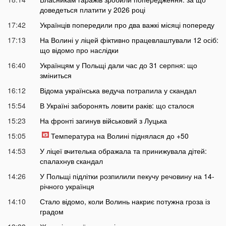
доведеться платити у 2026 році
17:42
Українців попередили про два важкі місяці попереду
17:13
На Волині у ліцей фіктивно працевлаштували 12 осіб:
що відомо про наслідки
16:40
Українцям у Польщі дали час до 31 серпня: що
зміниться
16:12
Відома українська ведуча потрапила у скандал
15:54
В Україні заборонять ловити раків: що сталося
15:23
На фронті загинув військовий з Луцька
15:05
Температура на Волині піднялася до +50
14:53
У ліцеї вчителька ображала та принижувала дітей:
спалахнув скандал
14:26
У Польщі підлітки розпилили пекучу речовину на 14-
річного українця
14:10
Стало відомо, коли Волинь накриє потужна гроза із
градом