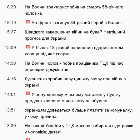
16:39
На Волині тракторист збив на смерть 58-річного
чоловіка
16:10
На фронті загинув 34-річний Герой з Волині
15:37
Швидкого завершення війни не буде? Невтішний
прогноз для України
15:09
У Львові 18-річний волинянин вдарив ножем
хлопця під час сварки
14:38
На Волині чоловік побив працівника ТЦК під час
перевірки документів
14:16
Лукашенко зробив нову цинічну заяву про війну в
Україні
14:01
У популярному м'ясному магазині у Луцьку
продають зелене м'ясо: покупці обурені
13:51
Українцям доведеться більше платити за комуналку:
у чому причина
13:30
На заході України у ТЦК масово забирали відстрочки
у чоловіків: деталі