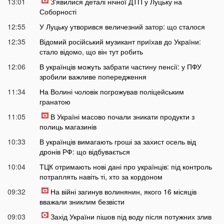
13:01
Зʼявилися деталі нічної ДТП у Луцьку на
Соборності
12:55
У Луцьку утворився величезний затор: що сталося
12:35
Відомий російський музикант приїхав до України:
стало відомо, що він тут робить
12:06
В українців можуть забрати частину пенсії: у ПФУ
зробили важливе попередження
11:34
На Волині чоловік погрожував поліцейським
гранатою
11:05
В Україні масово почали зникати продукти з
полиць магазинів
10:33
В українців вимагають гроші за захист осель від
дронів РФ: що відбувається
10:04
ТЦК отримають нові дані про українців: під контроль
потраплять навіть ті, хто за кордоном
09:32
На війні загинув волинянин, якого 16 місяців
вважали зниклим безвісти
09:03
Захід України пішов під воду після потужних злив