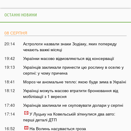
ОСТАННІ НОВИНИ
08 СЕРПНЯ
20:14
Астрологи назвали знаки Зодіаку, яких попереду
чекають важкі місяці
19:42
Українки масово відмовляються від консервації
19:13
Українців закликали принести цю рослину в оселю у
серпні: у чому причина
18:41
Мороз чи аномальне тепло: якою буде зима в Україні
18:12
Українці можуть масово втратити бронювання від
мобілізації з 1 вересня
17:40
Українців закликали не скуповувати долари у серпні
17:14
У Луцьку на Ковельській зіткнулися два авто:
перші деталі ДТП
16:52
На Волинь насувається гроза