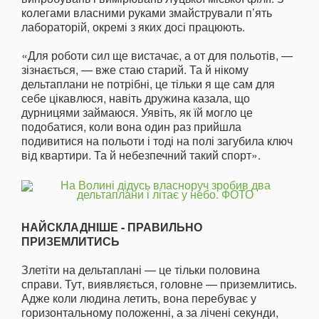
колегами власними руками змайстрували п’ять
лабораторій, окремі з яких досі працюють.
«Для роботи сил ще вистачає, а от для польотів, —
зізнається, — вже стаю старий. Та й нікому
дельтаплани не потрібні, це тільки я ще сам для
себе цікавлюся, навіть дружина казала, що
дурницями займаюся. Уявіть, як їй могло це
подобатися, коли вона один раз прийшла
подивитися на польоти і тоді на полі загубила ключ
від квартири. Та й небезпечний такий спорт».
НАЙСКЛАДНІШЕ - ПРАВИЛЬНО
ПРИЗЕМЛИТИСЬ
Злетіти на дельтаплані — це тільки половина
справи. Тут, виявляється, головне — приземлитись.
Адже коли людина летить, вона перебуває у
горизонтальному положенні, а за лічені секунди,