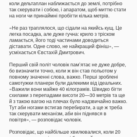
коли дельтаплан наближається до землі, потрібно
так скерувати і собою, і апаратом, щоб миттю стати
на ноги чи принаймні пробігти кілька метрів.
«Не раз траплялося, що сідали на якийсь кущ. Це
легка посадка, але дуже гучна: крило з тріском
ламається, його тоді частинами доводиться
діставати. Одне слово, не найкращий фініш», —
усміхається Євстахій Дмитрович.
Перший свій політ чоловік пам’ятає не дуже добре,
бо визначити точно, коли ж він став польотом у
повному значенні слова, важко. Перші зроблені
самотужки планери були далекими від ідеальних.
«Важили вони майже 40 кілограмів. Швидко бігти
схилами з перепадами висоти 20—30 метрів та ще
й з такою вагою на плечах було надзвичайно важко.
Тут аби ногами встигав перебирати, а ще ж треба
так скерувати механізм, аби він піднявся в
повітря», — розповідає чоловік.
Розповідає, що найбільше хвилювалися, коли 20