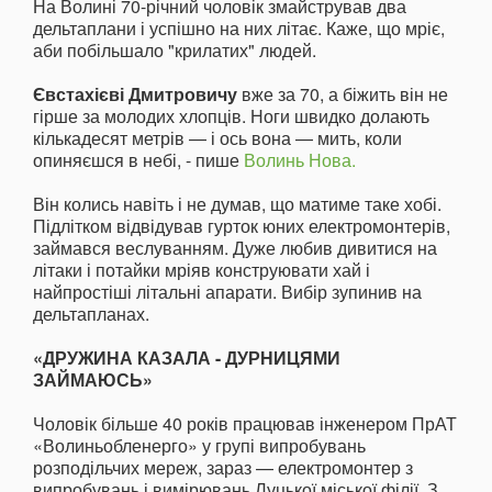
На Волині 70-річний чоловік змайстрував два
дельтаплани і успішно на них літає. Каже, що мріє,
аби побільшало "крилатих" людей.
Євстахієві Дмитровичу
вже за 70, а біжить він не
гірше за молодих хлопців. Ноги швидко долають
кількадесят метрів — і ось вона — мить, коли
опиняєшся в небі, - пише
Волинь Нова.
Він колись навіть і не думав, що матиме таке хобі.
Підлітком відвідував гурток юних електромонтерів,
займався веслуванням. Дуже любив дивитися на
літаки і потайки мріяв конструювати хай і
найпростіші літальні апарати. Вибір зупинив на
дельтапланах.
«ДРУЖИНА КАЗАЛА - ДУРНИЦЯМИ
ЗАЙМАЮСЬ»
Чоловік більше 40 років працював інженером ПрАТ
«Волиньобленерго» у групі випробувань
розподільчих мереж, зараз — електромонтер з
випробувань і вимірювань Луцької міської філії. З