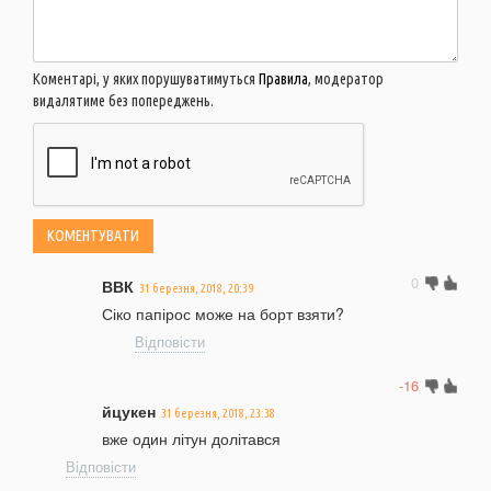
Коментарі, у яких порушуватимуться
Правила
, модератор
видалятиме без попереджень.
0
ВВК
31 березня, 2018, 20:39
Сіко папірос може на борт взяти?
Відповісти
-16
йцукен
31 березня, 2018, 23:38
вже один літун долітався
Відповісти