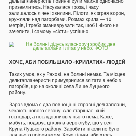
дельтапланеристів повинні були майже одночасно
приземлитись. Насувалася гроза, і часу
залишалось лічені хвилини. Пілоти, як зграя ворон,
кружляли над пагорбами. Розмах крила — 10
метрів, і треба зманеврувати так, щоб і нікого не
зачепити, і самому «сісти» успішно.
ХОЧЕ, АБИ ПОБІЛЬШАЛО «КРИЛАТИХ» ЛЮДЕЙ
Таких умов, як у Рахові, на Волині немає. Та місцеві
дель­та­планеристи примудрилися злі­тати в небо з
пагорбів, що на околиці села Лище Луцького
району.
Зараз вдома є два повноцін­ні справні дельтаплани,
чекають нового сезону. Але старішає їхній
господар, а послідовників у нього нема. Каже,
мабуть, подарує ці крила аероклубу, що у селі
Крупа Луцького району. Заробити ніколи не було
для нього пріоритетом. Хоче тільки, аби хтось