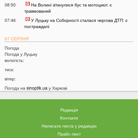
08:50
На Волині зіткнулися бус та мотоцикл: є
травмований
07:46
У Луцьку на Соборності сталася чергова ДТП: є
постраждалі
07 СЕРПНЯ
Погода
20:31
Від цих напоїв ви будете спати як немовля
Погода у
Луцьку
20:17
Три знаки Зодіаку несподівано розбагатіють
вологість:
найближчим часом
тиск:
19:49
Назвали 5 побутових справ, які не можна робити в
вітер:
суботу та неділю
Погода на
sinoptik.ua
у Харкові
19:30
Назвали найжадібніших чоловіків за знаком Зодіаку
19:15
Ці речі категорично заборонено робити під час грози
18:52
На заході України чоловік впіймав 10-кілограмову
Редакція
рибу
Контакти
18:28
Українці можуть вивести гроші з мобільного рахунку
Написати листа у редакцію
на картку, але є важлива умова
Прайс-лист