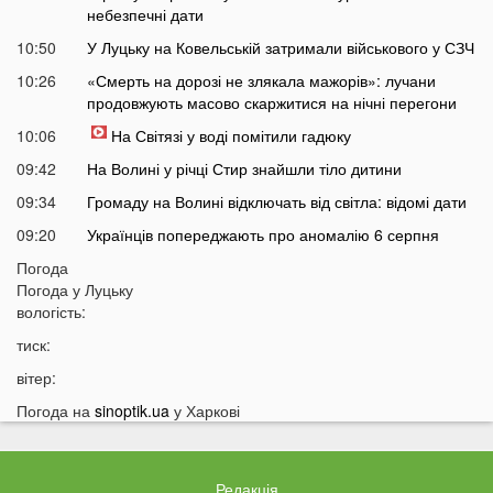
небезпечні дати
10:50
У Луцьку на Ковельській затримали військового у СЗЧ
10:26
«Смерть на дорозі не злякала мажорів»: лучани
продовжують масово скаржитися на нічні перегони
10:06
На Світязі у воді помітили гадюку
09:42
На Волині у річці Стир знайшли тіло дитини
09:34
Громаду на Волині відключать від світла: відомі дати
09:20
Українців попереджають про аномалію 6 серпня
09:05
Погода
На Волині підтвердили загибель Героя, який рік
Погода у
Луцьку
вважався зниклим безвісти
вологість:
05 СЕРПНЯ
тиск:
21:32
У Луцьку зафіксували аномалію
вітер:
20:21
Ці продукти потрібно викинути через 48 годин: вони
Погода на
sinoptik.ua
у Харкові
можуть бути небезпечними
19:51
Одну категорію людей закликали щодня пити каву:
кого це стосується
Редакція