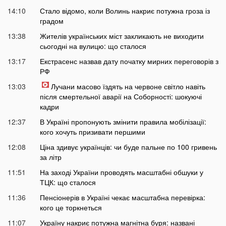
14:10
Стало відомо, коли Волинь накриє потужна гроза із
градом
13:38
Жителів українських міст закликають не виходити
сьогодні на вулицю: що сталося
13:17
Екстрасенс назвав дату початку мирних переговорів з
РФ
13:03
Лучани масово їздять на червоне світло навіть
після смертельної аварії на Соборності: шокуючі
кадри
12:37
В Україні пропонують змінити правила мобілізації:
кого хочуть призивати першими
12:08
Ціна здивує українців: чи буде пальне по 100 гривень
за літр
11:51
На заході України проводять масштабні обшуки у
ТЦК: що сталося
11:36
Пенсіонерів в Україні чекає масштабна перевірка:
кого це торкнеться
11:07
Україну накриє потужна магнітна буря: названі