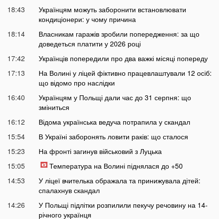
18:43
Українцям можуть заборонити встановлювати
кондиціонери: у чому причина
18:14
Власникам гаражів зробили попередження: за що
доведеться платити у 2026 році
17:42
Українців попередили про два важкі місяці попереду
17:13
На Волині у ліцей фіктивно працевлаштували 12 осіб:
що відомо про наслідки
16:40
Українцям у Польщі дали час до 31 серпня: що
зміниться
16:12
Відома українська ведуча потрапила у скандал
15:54
В Україні заборонять ловити раків: що сталося
15:23
На фронті загинув військовий з Луцька
15:05
Температура на Волині піднялася до +50
14:53
У ліцеї вчителька ображала та принижувала дітей:
спалахнув скандал
14:26
У Польщі підлітки розпилили пекучу речовину на 14-
річного українця