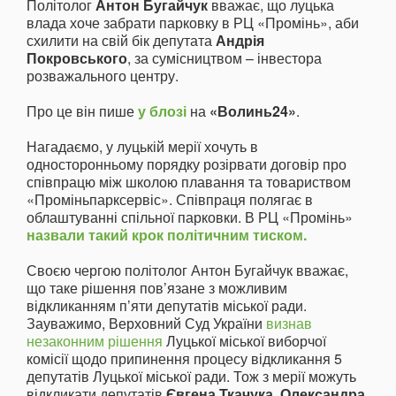
Політолог
Антон Бугайчук
вважає, що луцька
влада хоче забрати парковку в РЦ «Промінь», аби
схилити на свій бік депутата
Андрія
Покровського
, за сумісництвом – інвестора
розважального центру.
Про це він пише
у блозі
на
«Волинь24»
.
Нагадаємо, у луцькій мерії хочуть в
односторонньому порядку розірвати договір про
співпрацю між школою плавання та товариством
«Проміньпарксервіс». Співпраця полягає в
облаштуванні спільної парковки. В РЦ «Промінь»
назвали такий крок політичним тиском.
Своєю чергою політолог Антон Бугайчук вважає,
що таке рішення пов’язане з можливим
відкликанням п’яти депутатів міської ради.
Зауважимо, Верховний Суд України
визнав
незаконним рішення
Луцької міської виборчої
комісії щодо припинення процесу відкликання 5
депутатів Луцької міської ради. Тож з мерії можуть
відкликати депутатів
Євгена Ткачука
,
Олександра