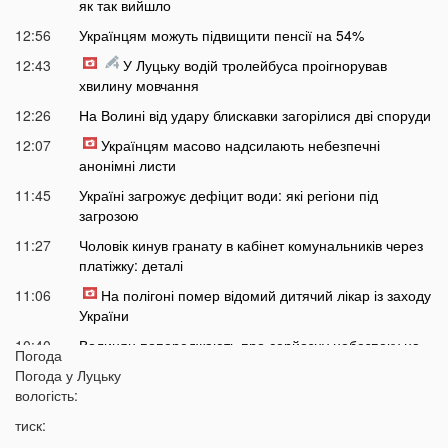
як так вийшло
12:56
Українцям можуть підвищити пенсії на 54%
12:43
У Луцьку водій тролейбуса проігнорував
хвилину мовчання
12:26
На Волині від удару блискавки загорілися дві споруди
12:07
Українцям масово надсилають небезпечні
анонімні листи
11:45
Україні загрожує дефіцит води: які регіони під
загрозою
11:27
Чоловік кинув гранату в кабінет комунальників через
платіжку: деталі
11:06
На полігоні помер відомий дитячий лікар із заходу
України
10:40
Волинян попереджають про серйозну небезпеку на
Погода
трасі біля Луцька
Погода у
Луцьку
10:15
вологість:
На Волині негода наробила лиха: показали
наслідки
тиск:
09:47
У Луцьку зафіксували нову аномалію