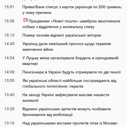
15:51
ПриватБанк списує з карток українців по 200 гривень:
у чому причина
15:26
Працівники «Нової пошти» шваброю виштовхали
собаку з відділення у аномальну спеку
15:13
Помер чоловік відомої української акторки
14:45
Українці дали невтішний прогноз щодо термінів
закінчення війни
14:24
У Луцьку жінка організувала бордель в орендованій
квартирі
14:09
Пенсіонери в Україні будуть отримувати по дві пенсії
13:55
Які українські області найбільше постраждають від
глобального потепління: перелік
13:40
На заході Україні зафіксували масове нашестя
аномалії
13:25
Відомих українських артистів можуть позбавити
бронювання від мобілізації
13:10
Над українськими містами пролетів літак із Москви: