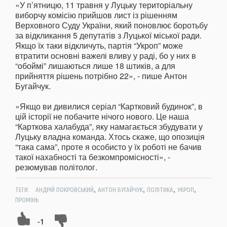
«У п’ятницю, 11 травня у Луцьку територіальну
виборчу комісію прийшов лист із рішенням
Верховного Суду України, який поновлює боротьбу
за відкликання 5 депутатів з Луцької міської ради.
Якщо їх таки відкличуть, партія “Укроп” може
втратити основні важелі вливу у раді, бо у них в
“обоймі” лишаються лише 18 штиків, а для
прийняття рішень потрібно 22», - пише Антон
Бугайчук.
«Якщо ви дивилися серіал “Картковий будинок”, в
цій історії не побачите нічого нового. Це наша
“Карткова халабуда”, яку намагається збудувати у
Луцьку владна команда. Хтось скаже, що опозиція
“така сама”, проте я особисто у їх роботі не бачив
такої нахабності та безкомпромісності», -
резюмував політолог.
,
,
,
,
ТЕГИ:
АНДРІЙ ПОКРОВСЬКИЙ
АНТОН БУГАЙЧУК
ПОЛІТИКА
УКРОП
ПРОМІНЬ
-1