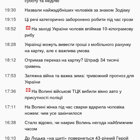
суботу та неділю
19:30
Назвали найжадібніших чоловіків за знаком Зодіаку
19:15
Ці речі категорично заборонено робити під час грози
18:52
На заході України чоловік впіймав 10-кілограмову
рибу
18:28
Українці можуть вивести гроші з мобільного рахунку
на картку, але є важлива умова
18:12
Отримав переказ на картку? Штраф 34 тисячі
гривень
17:53
Затяжна війна та важка зима: тривожний прогноз для
України
17:36
На Волині військові ТЦК вибили вікно авто у
присутності поліції
17:11
На Волині жінка під час сварки вдарила чоловіка
ножем: чим усе закінчилося
16:38
Стало відомо, чи накриє Волинь негода найближчим
часом
16:10
До Луцька «на щиті» повернеться 43-річний Герой