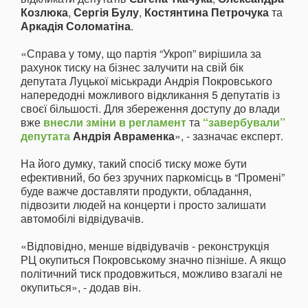
Козлюка
,
Сергія Булу
,
Костянтина Петрочука
та
Аркадія Соломатіна
.
«Справа у тому, що партія “Укроп” вирішила за
рахунок тиску на бізнес залучити на свій бік
депутата Луцької міськради Андрія Покровського
напередодні можливого відкликання 5 депутатів із
своєї більшості. Для збереження доступу до влади
вже
внесли зміни в регламент
та
“завербували”
депутата
Андрія Авраменка
», - зазначає експерт.
На його думку, такий спосіб тиску може бути
ефективний, бо без зручних паркомісць в “Промені”
буде важче доставляти продукти, обладання,
підвозити людей на концерти і просто залишати
автомобілі відвідувачів.
«Відповідно, менше відвідувачів - реконструкція
РЦ окупиться Покровському значно пізніше. А якщо
політичний тиск продовжиться, можливо взагалі не
окупиться», - додав він.