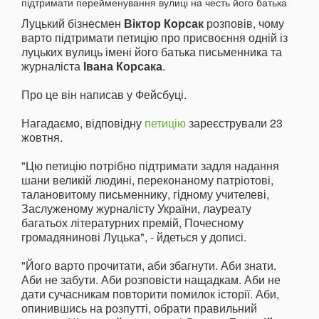
Луцький бізнесмен
Віктор Корсак
розповів, чому
варто підтримати петицію про присвоєння одній із
луцьких вулиць імені його батька письменника та
журналіста
Івана Корсака
.
Про це він написав у Фейсбуці.
Нагадаємо, відповідну
петицію
зареєстрували 23
жовтня.
"Цю петицію потрібно підтримати задля надання
шани великій людині, переконаному патріотові,
талановитому письменнику, гідному учителеві,
Заслуженому журналісту України, лауреату
багатьох літературних премій, Почесному
громадянинові Луцька", - йдеться у дописі.
"Його варто прочитати, аби збагнути. Аби знати.
Аби не забути. Аби розповісти нащадкам. Аби не
дати сучасникам повторити помилок історії. Аби,
опинившись на розпутті, обрати правильний