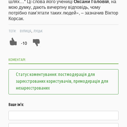
шлях…" Ці слова його учениці
Оксани Головій
, на
мою думку, дають вичерпну відповідь, чому
потрібно пам’ятати таких людей», – зазначив Віктор
Корсак.
,
ТЕГИ:
ВУЛИЦЯ
ЛУЦЬК
-10
КОМЕНТАРІ:
Статус коментування: постмодерація для
зареєстрованих користувачів, премодерація для
незареєстрованих
Ваше ім'я: