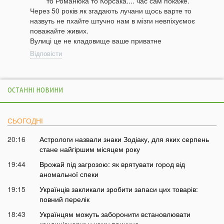
то Романюка то Корсака.... час сам покаже.
Через 50 років як згадають лучани щось варте то
назвуть не пхайте штучно нам в мізги невпіхуємоє
поважайте живих.
Вулиці це не кладовище ваше приватне
Відповісти
ОСТАННІ НОВИНИ
СЬОГОДНІ
20:16
Астрологи назвали знаки Зодіаку, для яких серпень
стане найгіршим місяцем року
19:44
Врожай під загрозою: як врятувати город від
аномальної спеки
19:15
Українців закликали зробити запаси цих товарів:
повний перелік
18:43
Українцям можуть заборонити встановлювати
кондиціонери: у чому причина