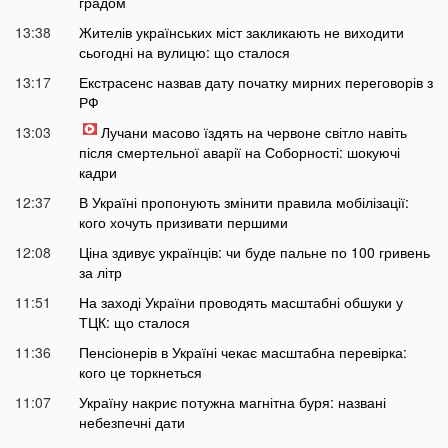
градом
13:38
Жителів українських міст закликають не виходити
сьогодні на вулицю: що сталося
13:17
Екстрасенс назвав дату початку мирних переговорів з
РФ
13:03
Лучани масово їздять на червоне світло навіть
після смертельної аварії на Соборності: шокуючі
кадри
12:37
В Україні пропонують змінити правила мобілізації:
кого хочуть призивати першими
12:08
Ціна здивує українців: чи буде пальне по 100 гривень
за літр
11:51
На заході України проводять масштабні обшуки у
ТЦК: що сталося
11:36
Пенсіонерів в Україні чекає масштабна перевірка:
кого це торкнеться
11:07
Україну накриє потужна магнітна буря: названі
небезпечні дати