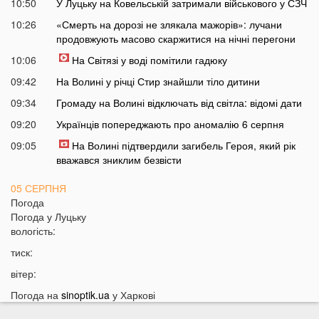
10:50
У Луцьку на Ковельській затримали військового у СЗЧ
10:26
«Смерть на дорозі не злякала мажорів»: лучани
продовжують масово скаржитися на нічні перегони
10:06
На Світязі у воді помітили гадюку
09:42
На Волині у річці Стир знайшли тіло дитини
09:34
Громаду на Волині відключать від світла: відомі дати
09:20
Українців попереджають про аномалію 6 серпня
09:05
На Волині підтвердили загибель Героя, який рік
вважався зниклим безвісти
05 СЕРПНЯ
Погода
21:32
У Луцьку зафіксували аномалію
Погода у
Луцьку
вологість:
20:21
Ці продукти потрібно викинути через 48 годин: вони
можуть бути небезпечними
тиск:
19:51
Одну категорію людей закликали щодня пити каву:
вітер:
кого це стосується
Погода на
sinoptik.ua
у Харкові
19:20
Що категорично заборонено робити на Яблучний