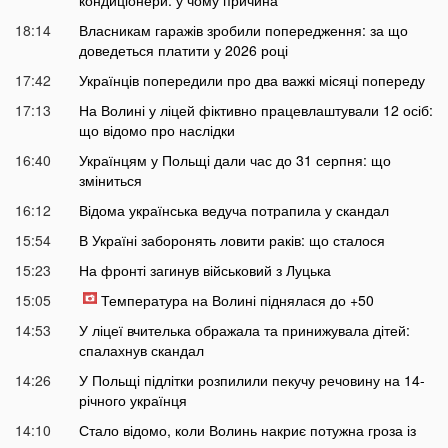
18:14
Власникам гаражів зробили попередження: за що
доведеться платити у 2026 році
17:42
Українців попередили про два важкі місяці попереду
17:13
На Волині у ліцей фіктивно працевлаштували 12 осіб:
що відомо про наслідки
16:40
Українцям у Польщі дали час до 31 серпня: що
зміниться
16:12
Відома українська ведуча потрапила у скандал
15:54
В Україні заборонять ловити раків: що сталося
15:23
На фронті загинув військовий з Луцька
15:05
Температура на Волині піднялася до +50
14:53
У ліцеї вчителька ображала та принижувала дітей:
спалахнув скандал
14:26
У Польщі підлітки розпилили пекучу речовину на 14-
річного українця
14:10
Стало відомо, коли Волинь накриє потужна гроза із