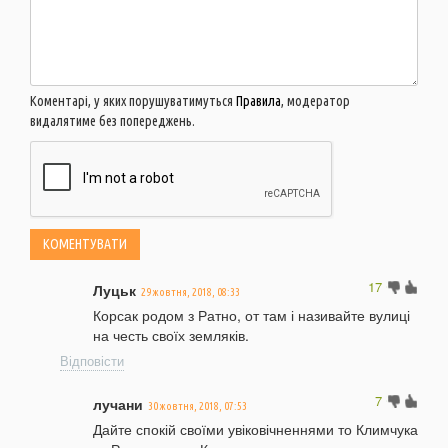
Коментарі, у яких порушуватимуться
Правила
, модератор
видалятиме без попереджень.
17
Луцьк
29 жовтня, 2018, 08:33
Корсак родом з Ратно, от там і називайте вулиці
на честь своїх земляків.
Відповісти
7
лучани
30 жовтня, 2018, 07:53
Дайте спокій своїми увіковічненнями то Климчука