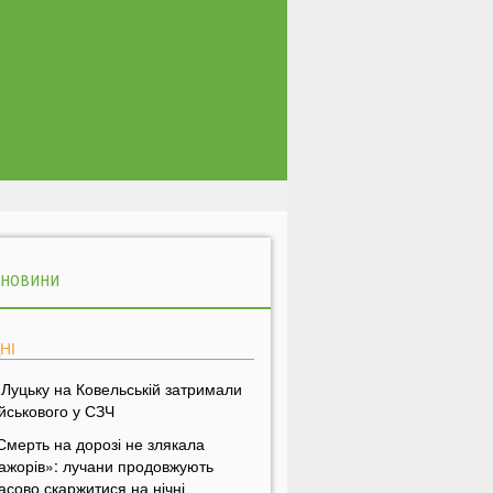
 НОВИНИ
НІ
 Луцьку на Ковельській затримали
ійськового у СЗЧ
Смерть на дорозі не злякала
ажорів»: лучани продовжують
асово скаржитися на нічні