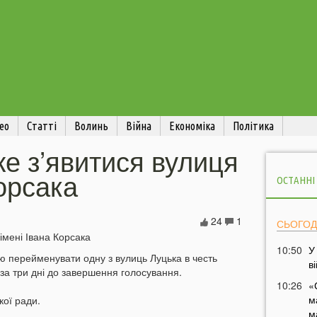
ео
Статті
Волинь
Війна
Економіка
Політика
е з’явитися вулиця
Корсака
ОСТАННІ
24
1
СЬОГОД
10:50
У
ою перейменувати одну з вулиць Луцька в честь
в
за три дні до завершення голосування.
10:26
«
м
кої ради.
м