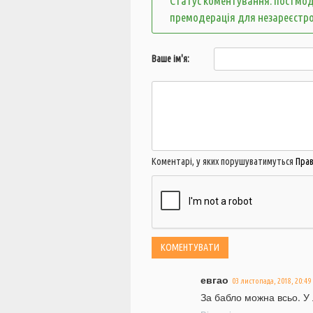
Статус коментування: постмод
премодерація для незареєстр
Ваше ім'я:
Коментарі, у яких порушуватимуться
Пра
евгао
03 листопада, 2018, 20:49
За бабло можна всьо. У 