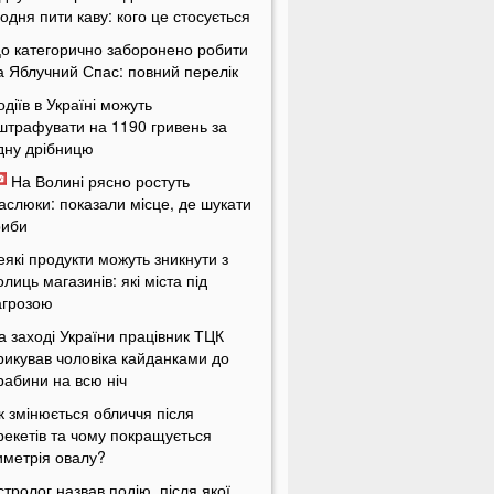
одня пити каву: кого це стосується
о категорично заборонено робити
а Яблучний Спас: повний перелік
одіїв в Україні можуть
штрафувати на 1190 гривень за
дну дрібницю
На Волині рясно ростуть
аслюки: показали місце, де шукати
риби
еякі продукти можуть зникнути з
олиць магазинів: які міста під
агрозою
а заході України працівник ТЦК
рикував чоловіка кайданками до
рабини на всю ніч
к змінюється обличчя після
рекетів та чому покращується
иметрія овалу?
стролог назвав подію, після якої