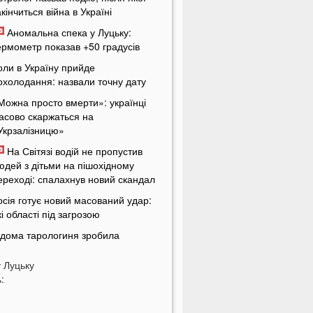
акінчиться війна в Україні
Аномальна спека у Луцьку:
ермометр показав +50 градусів
оли в Україну прийде
охолодання: назвали точну дату
Можна просто вмерти»: українці
асово скаржаться на
Укрзалізницю»
На Світязі водій не пропустив
юдей з дітьми на пішохідному
ереході: спалахнув новий скандал
осія готує новий масований удар:
кі області під загрозою
ідома тарологиня зробила
ривожне передбачення про війну в
країні
у
Луцьку
:
Не зупинився перед кортежем»: на
олині спалахнув скандал через
одія автобуса