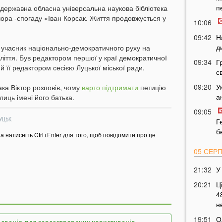
п
 державна обласна універсальна наукова бібліотека
чора -спогаду «Іван Корсак. Життя продовжується у
10:06
09:42
Н
д
й учасник національно-демократичного руху на
оліття. Був редактором першої у краї демократичної
09:34
Г
 її редактором сесією Луцької міської ради.
с
09:20
У
ка Віктор розповів, чому
варто підтримати
петицію
а
лиць імені його батька.
09:05
УЦЬК
Г
б
та натисніть Ctrl+Enter для того, щоб повідомити про це
05 СЕР
21:32
У
20:21
Ц
4
н
19:51
О