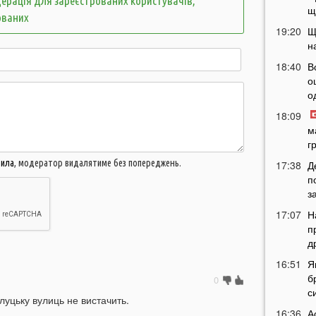
ерація для зареєстрованих користувачів,
щ
ованих
19:20
Щ
н
18:40
В
о
о
18:09
м
г
вила
, модератор видалятиме без попереджень.
17:38
Д
п
з
17:07
Н
п
д
16:51
Я
б
0
с
луцьку вулиць не вистачить.
16:36
А