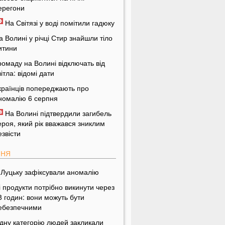
ерегони
На Світязі у воді помітили гадюку
а Волині у річці Стир знайшли тіло
итини
ромаду на Волині відключать від
вітла: відомі дати
країнців попереджають про
номалію 6 серпня
На Волині підтвердили загибель
ероя, який рік вважався зниклим
езвісти
ПНЯ
 Луцьку зафіксували аномалію
і продукти потрібно викинути через
8 годин: вони можуть бути
ебезпечними
дну категорію людей закликали