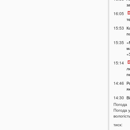
з
16:05
т
15:53
К
п
15:35
«
м
«
15:14
л
п
14:46
Р
я
14:30
В
т
Погода
У
Погода 
вологість
14:15
«
В
тиск:
в