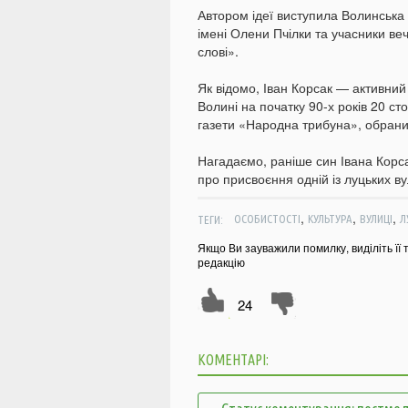
Автором ідеї виступила Волинська
імені Олени Пчілки та учасники ве
слові».
Як відомо, Іван Корсак — активни
Волині на початку 90-х років 20 ст
газети «Народна трибуна», обраний
Нагадаємо, раніше син Івана Корса
про присвоєння одній із луцьких ву
,
,
,
ТЕГИ:
ОСОБИСТОСТІ
КУЛЬТУРА
ВУЛИЦІ
Л
Якщо Ви зауважили помилку, виділіть її 
редакцію
24
КОМЕНТАРІ: