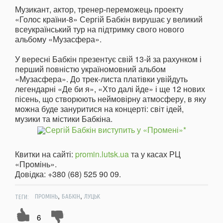
Музикант, актор, тренер-переможець проекту
«Голос країни-8» Сергій Бабкін вирушає у великий
всеукраїнський тур на підтримку свого нового
альбому «Музасфера».
У вересні Бабкін презентує свій 13-й за рахунком і
перший повністю україномовний альбом
«Музасфера». До трек-листа платівки увійдуть
легендарні «Де би я», «Хто далі йде» і ще 12 нових
пісень, що створюють неймовірну атмосферу, в яку
можна буде зануритися на концерті: світ ідей,
музики та містики Бабкіна.
Квитки на сайті:
promin.lutsk.ua
та у касах РЦ
«Промінь».
Довідка: +380 (68) 525 90 09.
,
,
ТЕГИ:
ПРОМІНЬ
БАБКІН
ЛУЦЬК
6