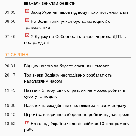
вважали зниклим безвісти
09:03
Захід України пішов під воду після потужних злив
08:50
На Волині зіткнулися бус та мотоцикл: є
травмований
07:46
У Луцьку на Соборності сталася чергова ДТП: є
постраждалі
07 СЕРПНЯ
20:31
Від цих напоїв ви будете спати як немовля
20:17
Три знаки Зодіаку несподівано розбагатіють
найближчим часом
19:49
Назвали 5 побутових справ, які не можна робити в
суботу та неділю
19:30
Назвали найжадібніших чоловіків за знаком Зодіаку
19:15
Ці речі категорично заборонено робити під час грози
18:52
На заході України чоловік впіймав 10-кілограмову
рибу