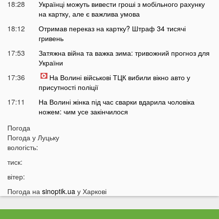
18:28
Українці можуть вивести гроші з мобільного рахунку
на картку, але є важлива умова
18:12
Отримав переказ на картку? Штраф 34 тисячі
гривень
17:53
Затяжна війна та важка зима: тривожний прогноз для
України
17:36
На Волині військові ТЦК вибили вікно авто у
присутності поліції
17:11
На Волині жінка під час сварки вдарила чоловіка
ножем: чим усе закінчилося
16:38
Стало відомо, чи накриє Волинь негода найближчим
Погода
часом
Погода у
Луцьку
вологість:
16:10
До Луцька «на щиті» повернеться 43-річний Герой
тиск:
15:51
ПриватБанк списує з карток українців по 200 гривень:
у чому причина
вітер:
15:26
Працівники «Нової пошти» шваброю виштовхали
Погода на
sinoptik.ua
у Харкові
собаку з відділення у аномальну спеку
15:13
Помер чоловік відомої української акторки