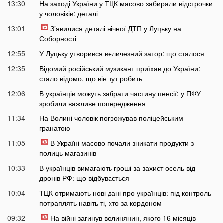
13:30
На заході України у ТЦК масово забирали відстрочки
у чоловіків: деталі
13:01
Зʼявилися деталі нічної ДТП у Луцьку на
Соборності
12:55
У Луцьку утворився величезний затор: що сталося
12:35
Відомий російський музикант приїхав до України:
стало відомо, що він тут робить
12:06
В українців можуть забрати частину пенсії: у ПФУ
зробили важливе попередження
11:34
На Волині чоловік погрожував поліцейським
гранатою
11:05
В Україні масово почали зникати продукти з
полиць магазинів
10:33
В українців вимагають гроші за захист осель від
дронів РФ: що відбувається
10:04
ТЦК отримають нові дані про українців: під контроль
потраплять навіть ті, хто за кордоном
09:32
На війні загинув волинянин, якого 16 місяців