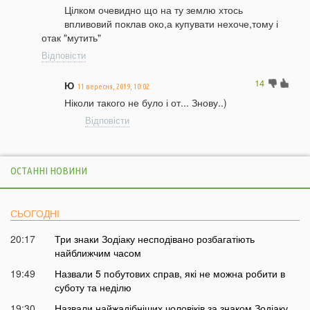
Цілком очевидно що на ту землю хтось
впливовий поклав око,а купувати нехоче,тому і
отак "мутить"
Відповісти
14
Ю
11 вересня, 2019, 10:02
Ніколи такого не було і от... Знову..)
Відповісти
ОСТАННІ НОВИНИ
СЬОГОДНІ
20:17
Три знаки Зодіаку несподівано розбагатіють
найближчим часом
19:49
Назвали 5 побутових справ, які не можна робити в
суботу та неділю
19:30
Назвали найжадібніших чоловіків за знаком Зодіаку