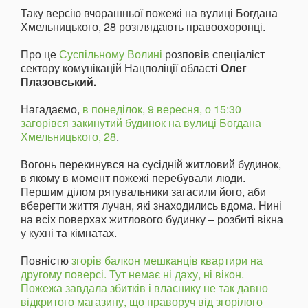
Таку версію вчорашньої пожежі на вулиці Богдана
Хмельницького, 28 розглядають правоохоронці.
Про це
Суспільному Волині
розповів спеціаліст
сектору комунікацій Нацполіції області
Олег
Плазовський.
Нагадаємо,
в понеділок, 9 вересня, о 15:30
загорівся закинутий будинок на вулиці Богдана
Хмельницького, 28
.
Вогонь перекинувся на сусідній житловий будинок,
в якому в момент пожежі перебували люди.
Першим ділом рятувальники загасили його, аби
вберегти життя лучан, які знаходились вдома. Нині
на всіх поверхах житлового будинку – розбиті вікна
у кухні та кімнатах.
Повністю
згорів балкон мешканців квартири на
другому поверсі. Тут немає ні даху, ні вікон.
Пожежа завдала збитків і власнику не так давно
відкритого магазину, що праворуч від згорілого