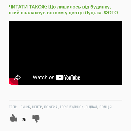
ЧИТАТИ ТАКОЖ: Що лишилось від будинку,
який спалахнув вогнем у центрі Луцька. ФОТО
,
,
,
,
,
ТЕГИ:
ЛУЦЬК
ЦЕНТР
ПОЖЕЖА
ГОРІВ БУДИНОК
ПІДПАЛ
ПОЛІЦІЯ
25