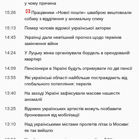
у чому причина
15:26
Працівники «Нової пошти» шваброю виштовхали
собаку з відділення у аномальну спеку
15:13
Помер чоловік відомої української акторки
14:45
Українці дали невтішний прогноз щодо термінів
закінчення війни
14:24
У Луцьку жінка організувала бордель в орендованій
квартирі
14:09
Пенсіонери в Україні будуть отримувати по дві пенсії
13:55
Які українські області найбільше постраждають від
глобального потепління: перелік
13:40
На заході Україні зафіксували масове нашестя
аномалії
13:25
Відомих українських артистів можуть позбавити
бронювання від мобілізації
13:10
Над українськими містами пролетів літак із Москви:
як так вийшло