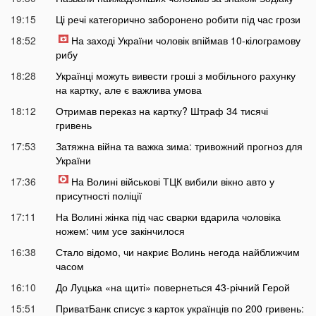
19:15
Ці речі категорично заборонено робити під час грози
18:52
На заході України чоловік впіймав 10-кілограмову
рибу
18:28
Українці можуть вивести гроші з мобільного рахунку
на картку, але є важлива умова
18:12
Отримав переказ на картку? Штраф 34 тисячі
гривень
17:53
Затяжна війна та важка зима: тривожний прогноз для
України
17:36
На Волині військові ТЦК вибили вікно авто у
присутності поліції
17:11
На Волині жінка під час сварки вдарила чоловіка
ножем: чим усе закінчилося
16:38
Стало відомо, чи накриє Волинь негода найближчим
часом
16:10
До Луцька «на щиті» повернеться 43-річний Герой
15:51
ПриватБанк списує з карток українців по 200 гривень: