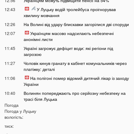
12:56
Українцям можуть підвищити пенсії на 54%
12:43
У Луцьку водій тролейбуса проігнорував
хвилину мовчання
12:26
На Волині від удару блискавки загорілися дві споруди
12:07
Українцям масово надсилають небезпечні
анонімні листи
11:45
Україні загрожує дефіцит води: які регіони під
загрозою
11:27
Чоловік кинув гранату в кабінет комунальників через
платіжку: деталі
11:06
На полігоні помер відомий дитячий лікар із заходу
України
10:40
Волинян попереджають про серйозну небезпеку на
трасі біля Луцька
Погода
10:15
На Волині негода наробила лиха: показали
Погода у
Луцьку
наслідки
вологість:
09:47
У Луцьку зафіксували нову аномалію
тиск:
09:16
На війні загинули двоє військових з Волині