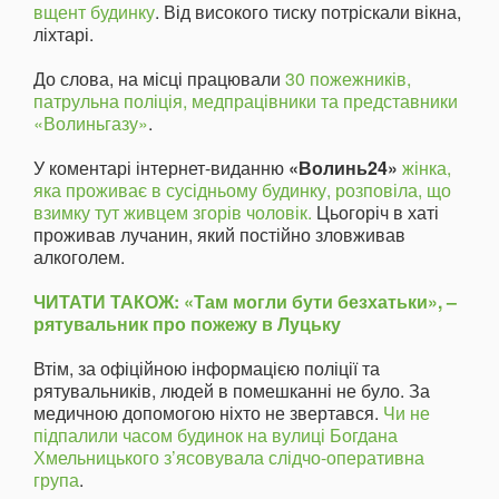
вщент будинку
. Від високого тиску потріскали вікна,
ліхтарі.
До слова, на місці працювали
30 пожежників,
патрульна поліція, медпрацівники та представники
«Волиньгазу»
.
У коментарі інтернет-виданню
«Волинь24»
жінка,
яка проживає в сусідньому будинку, розповіла, що
взимку тут живцем згорів чоловік.
Цьогоріч в хаті
проживав лучанин, який постійно зловживав
алкоголем.
ЧИТАТИ ТАКОЖ: «Там могли бути безхатьки», –
рятувальник про пожежу в Луцьку
Втім, за офіційною інформацією поліції та
рятувальників, людей в помешканні не було. За
медичною допомогою ніхто не звертався.
Чи не
підпалили часом будинок на вулиці Богдана
Хмельницького з’ясовувала слідчо-оперативна
група
.