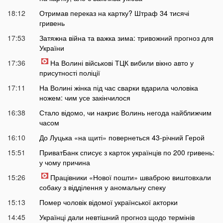
18:12
Отримав переказ на картку? Штраф 34 тисячі
гривень
17:53
Затяжна війна та важка зима: тривожний прогноз для
України
17:36
На Волині військові ТЦК вибили вікно авто у
присутності поліції
17:11
На Волині жінка під час сварки вдарила чоловіка
ножем: чим усе закінчилося
16:38
Стало відомо, чи накриє Волинь негода найближчим
часом
16:10
До Луцька «на щиті» повернеться 43-річний Герой
15:51
ПриватБанк списує з карток українців по 200 гривень:
у чому причина
15:26
Працівники «Нової пошти» шваброю виштовхали
собаку з відділення у аномальну спеку
15:13
Помер чоловік відомої української акторки
14:45
Українці дали невтішний прогноз щодо термінів