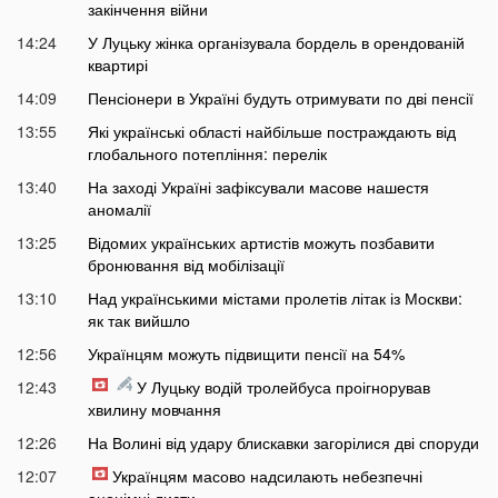
закінчення війни
14:24
У Луцьку жінка організувала бордель в орендованій
квартирі
14:09
Пенсіонери в Україні будуть отримувати по дві пенсії
13:55
Які українські області найбільше постраждають від
глобального потепління: перелік
13:40
На заході Україні зафіксували масове нашестя
аномалії
13:25
Відомих українських артистів можуть позбавити
бронювання від мобілізації
13:10
Над українськими містами пролетів літак із Москви:
як так вийшло
12:56
Українцям можуть підвищити пенсії на 54%
12:43
У Луцьку водій тролейбуса проігнорував
хвилину мовчання
12:26
На Волині від удару блискавки загорілися дві споруди
12:07
Українцям масово надсилають небезпечні