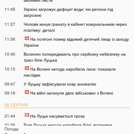
анонімні листи
11:45
Україні загрожує дефіцит води: які регіони під
загрозою
11:27
Чоловік кинув гранату в кабінет комунальників через
платіжку: деталі
11:06
На полігоні помер відомий дитячий лікар із заходу
України
10:40
Волинян попереджають про серйозну небезпеку на
трасі біля Луцька
10:15
На Волині негода наробила лиха: показали
наслідки
09:47
У Луцьку зафіксували нову аномалію
09:16
На війні загинули двоє військових з Волині
06 СЕРПНЯ
21:44
На Луцьк насувається гроза
21:06
Біля Луцька негода наробила біди: волиняни
Погода
публікують наслідки у мережі