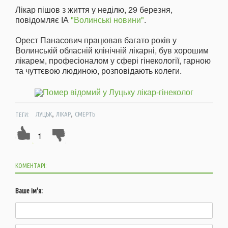
Лікар пішов з життя у неділю, 29 березня,
повідомляє ІА
"Волинські новини"
.
Орест Панасович працював багато років у
Волинській обласній клінічній лікарні, був хорошим
лікарем, професіоналом у сфері гінекології, гарною
та чуттєвою людиною, розповідають колеги.
,
,
ТЕГИ:
ЛУЦЬК
ЛІКАР
СМЕРТЬ
1
КОМЕНТАРІ:
Ваше ім'я: