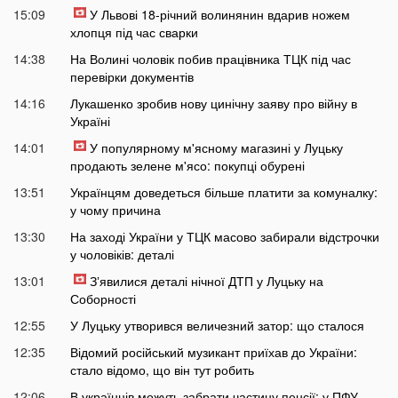
15:09
У Львові 18-річний волинянин вдарив ножем
хлопця під час сварки
14:38
На Волині чоловік побив працівника ТЦК під час
перевірки документів
14:16
Лукашенко зробив нову цинічну заяву про війну в
Україні
14:01
У популярному м'ясному магазині у Луцьку
продають зелене м'ясо: покупці обурені
13:51
Українцям доведеться більше платити за комуналку:
у чому причина
13:30
На заході України у ТЦК масово забирали відстрочки
у чоловіків: деталі
13:01
Зʼявилися деталі нічної ДТП у Луцьку на
Соборності
12:55
У Луцьку утворився величезний затор: що сталося
12:35
Відомий російський музикант приїхав до України:
стало відомо, що він тут робить
12:06
В українців можуть забрати частину пенсії: у ПФУ