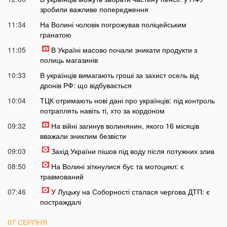
зробили важливе попередження
11:34
На Волині чоловік погрожував поліцейським
гранатою
11:05
В Україні масово почали зникати продукти з
полиць магазинів
10:33
В українців вимагають гроші за захист осель від
дронів РФ: що відбувається
10:04
ТЦК отримають нові дані про українців: під контроль
потраплять навіть ті, хто за кордоном
09:32
На війні загинув волинянин, якого 16 місяців
вважали зниклим безвісти
09:03
Захід України пішов під воду після потужних злив
08:50
На Волині зіткнулися бус та мотоцикл: є
травмований
07:46
У Луцьку на Соборності сталася чергова ДТП: є
постраждалі
07 СЕРПНЯ