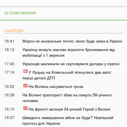
ОСТАННІ НОВИНИ
СЬОГОДНІ
18:41
Мороз чи аномальне тепло: якою буде зима в Україні
18:12
Українці можуть масово втратити бронювання від
мобілізації з 1 вересня
17:40
Українців закликали не скуповувати долари у серпні
17:14
У Луцьку на Ковельській зіткнулися два авто:
перші деталі ДТП
16:52
На Волинь насувається гроза
16:39
На Волині тракторист збив на смерть 58-річного
чоловіка
16:10
На фронті загинув 34-річний Герой з Волині
15:37
Швидкого завершення війни не буде? Невтішний
прогноз для України