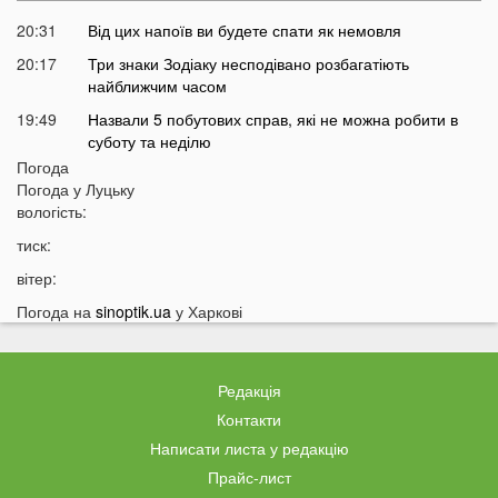
20:31
Від цих напоїв ви будете спати як немовля
20:17
Три знаки Зодіаку несподівано розбагатіють
найближчим часом
19:49
Назвали 5 побутових справ, які не можна робити в
суботу та неділю
Погода
19:30
Назвали найжадібніших чоловіків за знаком Зодіаку
Погода у
Луцьку
19:15
Ці речі категорично заборонено робити під час грози
вологість:
18:52
На заході України чоловік впіймав 10-кілограмову
тиск:
рибу
вітер:
18:28
Українці можуть вивести гроші з мобільного рахунку
Погода на
sinoptik.ua
у Харкові
на картку, але є важлива умова
18:12
Отримав переказ на картку? Штраф 34 тисячі
гривень
Редакція
17:53
Затяжна війна та важка зима: тривожний прогноз для
Контакти
України
Написати листа у редакцію
17:36
На Волині військові ТЦК вибили вікно авто у
Прайс-лист
присутності поліції