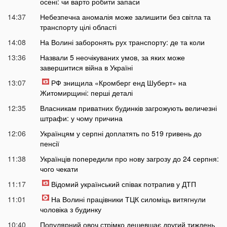
осені: чи варто робити запаси
14:37
Небезпечна аномалія може залишити без світла та
транспорту цілі області
14:08
На Волині заборонять рух транспорту: де та коли
13:36
Назвали 5 неочікуваних умов, за яких може
завершитися війна в Україні
13:07
РФ знищила «Кромберг енд Шуберт» на
Житомирщині: перші деталі
12:35
Власникам приватних будинків загрожують величезні
штрафи: у чому причина
12:06
Українцям у серпні доплатять по 519 гривень до
пенсії
11:38
Українців попередили про нову загрозу до 24 серпня:
чого чекати
11:17
Відомий український співак потрапив у ДТП
11:01
На Волині працівники ТЦК силоміць витягнули
чоловіка з будинку
10:40
Популярний овоч стрімко дешевшає другий тиждень