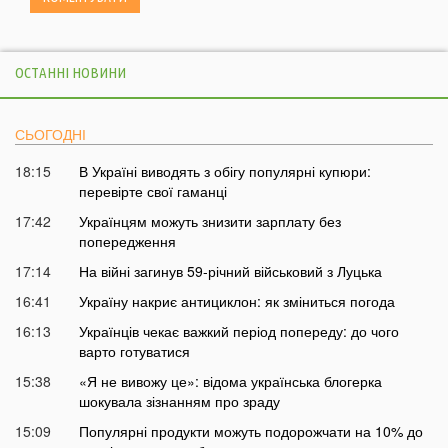
ОСТАННІ НОВИНИ
СЬОГОДНІ
18:15
В Україні виводять з обігу популярні купюри:
перевірте свої гаманці
17:42
Українцям можуть знизити зарплату без
попередження
17:14
На війні загинув 59-річний військовий з Луцька
16:41
Україну накриє антициклон: як зміниться погода
16:13
Українців чекає важкий період попереду: до чого
варто готуватися
15:38
«Я не вивожу це»: відома українська блогерка
шокувала зізнанням про зраду
15:09
Популярні продукти можуть подорожчати на 10% до