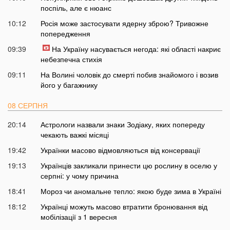
поспіль, але є нюанс
10:12
Росія може застосувати ядерну зброю? Тривожне
попередження
09:39
На Україну насувається негода: які області накриє
небезпечна стихія
09:11
На Волині чоловік до смерті побив знайомого і возив
його у багажнику
08 СЕРПНЯ
20:14
Астрологи назвали знаки Зодіаку, яких попереду
чекають важкі місяці
19:42
Українки масово відмовляються від консервації
19:13
Українців закликали принести цю рослину в оселю у
серпні: у чому причина
18:41
Мороз чи аномальне тепло: якою буде зима в Україні
18:12
Українці можуть масово втратити бронювання від
мобілізації з 1 вересня