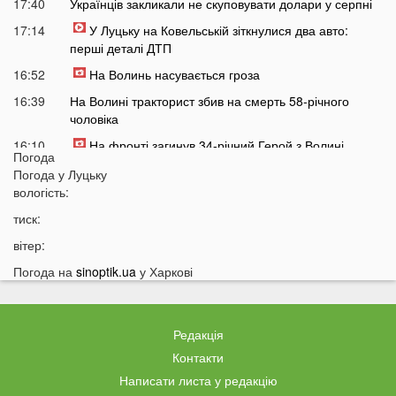
17:40
Українців закликали не скуповувати долари у серпні
17:14
У Луцьку на Ковельській зіткнулися два авто:
перші деталі ДТП
16:52
На Волинь насувається гроза
16:39
На Волині тракторист збив на смерть 58-річного
чоловіка
16:10
На фронті загинув 34-річний Герой з Волині
Погода
15:37
Швидкого завершення війни не буде? Невтішний
Погода у
Луцьку
прогноз для України
вологість:
15:09
У Львові 18-річний волинянин вдарив ножем
тиск:
хлопця під час сварки
вітер:
14:38
На Волині чоловік побив працівника ТЦК під час
Погода на
sinoptik.ua
у Харкові
перевірки документів
14:16
Лукашенко зробив нову цинічну заяву про війну в
Україні
Редакція
14:01
У популярному м'ясному магазині у Луцьку
Контакти
продають зелене м'ясо: покупці обурені
Написати листа у редакцію
13:51
Українцям доведеться більше платити за комуналку: