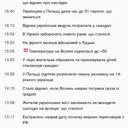
що відомо про наслідки
16:40
Українцям у Польщі дали час до 31 серпня: що
зміниться
16:12
Відома українська ведуча потрапила у скандал
15:54
В Україні заборонять ловити раків: що сталося
15:23
На фронті загинув військовий з Луцька
15:05
Температура на Волині піднялася до +50
14:53
У ліцеї вчителька ображала та принижувала дітей:
спалахнув скандал
14:26
У Польщі підлітки розпилили пекучу речовину на 14-
річного українця
14:10
Стало відомо, коли Волинь накриє потужна гроза із
градом
13:38
Жителів українських міст закликають не виходити
сьогодні на вулицю: що сталося
13:17
Екстрасенс назвав дату початку мирних переговорів з
РФ