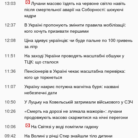
13:03
Лучани масово їздять на червоне світло навіть
після смертельної аварії на Соборності: шокуючі
кадри
12:37
В Україні пропонують змінити правила мобілізації:
кого хочуть призивати першими
12:08
Ціна здивує українців: чи буде пальне по 100 гривень
за літр
11:51
На заході України проводять масштабні обшуки у
ТЦК: що сталося
11:36
Пенсіонерів в Україні чекає масштабна перевірка:
кого це торкнеться
11:07
Україну накриє потужна магнітна буря: названі
небезпечні дати
10:50
У Луцьку на Ковельській затримали військового у СЗЧ
10:26
«Смерть на дорозі не злякала мажорів»: лучани
продовжують масово скаржитися на нічні перегони
10:06
На Світязі у воді помітили гадюку
09:42
На Волині у річці Стир знайшли тіло дитини