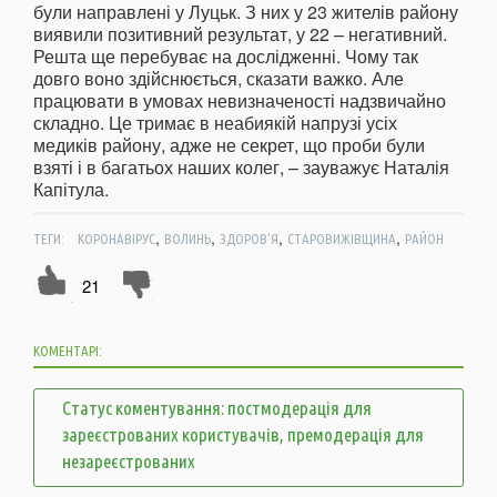
були направлені у Луцьк. З них у 23 жителів району
виявили позитивний результат, у 22 – негативний.
Решта ще перебуває на дослідженні. Чому так
довго воно здійснюється, сказати важко. Але
працювати в умовах невизначеності надзвичайно
складно. Це тримає в неабиякій напрузі усіх
медиків району, адже не секрет, що проби були
взяті і в багатьох наших колег, – зауважує Наталія
Капітула.
,
,
,
,
ТЕГИ:
КОРОНАВІРУС
ВОЛИНЬ
ЗДОРОВ'Я
СТАРОВИЖІВЩИНА
РАЙОН
21
КОМЕНТАРІ:
Статус коментування: постмодерація для
зареєстрованих користувачів, премодерація для
незареєстрованих