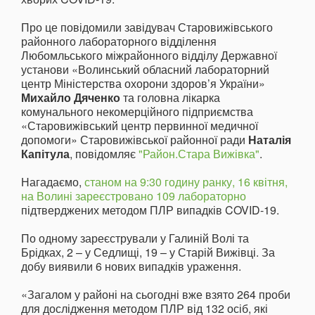
Про це повідомили завідувач Старовижівського
районного лабораторного відділення
Любомльського міжрайонного відділу Державної
установи «Волинський обласний лабораторний
центр Міністерства охорони здоров’я України»
Михайло Дяченко
та головна лікарка
комунального некомерційного підприємства
«Старовижівський центр первинної медичної
допомоги» Старовижівської районної ради
Наталія
Капітула
, повідомляє
"Район.Стара Вижівка"
.
Нагадаємо,
станом на 9:30 годину ранку, 16 квітня,
на Волині зареєстровано 109 лабораторно
підтверджених методом ПЛР випадків COVID-19.
По одному зареєстрували у Галиній Волі та
Брідках, 2 – у Седлищі, 19 – у Старій Вижівці. За
добу виявили 6 нових випадків ураження.
«Загалом у районі на сьогодні вже взято 264 проби
для дослідження методом ПЛР від 132 осіб, які