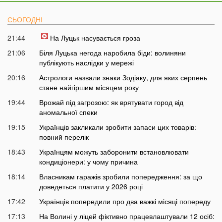
СЬОГОДНІ
21:44
На Луцьк насувається гроза
21:06
Біля Луцька негода наробила біди: волиняни
публікують наслідки у мережі
20:16
Астрологи назвали знаки Зодіаку, для яких серпень
стане найгіршим місяцем року
19:44
Врожай під загрозою: як врятувати город від
аномальної спеки
19:15
Українців закликали зробити запаси цих товарів:
повний перелік
18:43
Українцям можуть заборонити встановлювати
кондиціонери: у чому причина
18:14
Власникам гаражів зробили попередження: за що
доведеться платити у 2026 році
17:42
Українців попередили про два важкі місяці попереду
17:13
На Волині у ліцей фіктивно працевлаштували 12 осіб: