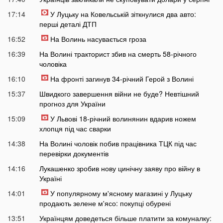
17:14
У Луцьку на Ковельській зіткнулися два авто:
перші деталі ДТП
16:52
На Волинь насувається гроза
16:39
На Волині тракторист збив на смерть 58-річного
чоловіка
16:10
На фронті загинув 34-річний Герой з Волині
15:37
Швидкого завершення війни не буде? Невтішний
прогноз для України
15:09
У Львові 18-річний волинянин вдарив ножем
хлопця під час сварки
14:38
На Волині чоловік побив працівника ТЦК під час
перевірки документів
14:16
Лукашенко зробив нову цинічну заяву про війну в
Україні
14:01
У популярному м'ясному магазині у Луцьку
продають зелене м'ясо: покупці обурені
13:51
Українцям доведеться більше платити за комуналку: