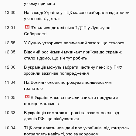
у чому причина
13:30
На заході України у ТЦК масово забирали відстрочки
у чоловіків: деталі
13:01
Зʼявилися деталі нічної ДТП у Луцьку на
Соборності
12:55
У Луцьку утворився величезний затор: що сталося
12:35
Відомий російський музикант приїхав до України:
стало відомо, що він тут робить
12:06
В українців можуть забрати частину пенсії: у ПФУ
зробили важливе попередження
11:34
На Волині чоловік погрожував поліцейським
гранатою
11:05
В Україні масово почали зникати продукти з
полиць магазинів
10:33
В українців вимагають гроші за захист осель від
дронів РФ: що відбувається
10:04
ТЦК отримають нові дані про українців: під контроль
потраплять навіть ті, хто за кордоном