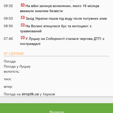
09:32
На війні загинув волинянин, якого 16 місяців
вважали зниклим безвісти
09:03
Захід України пішов під воду після потужних злив
08:50
На Волині зіткнулися бус та мотоцикл: є
травмований
07:46
У Луцьку на Соборності сталася чергова ДТП: є
постраждалі
07 СЕРПНЯ
Погода
20:31
Від цих напоїв ви будете спати як немовля
Погода у
Луцьку
20:17
Три знаки Зодіаку несподівано розбагатіють
вологість:
найближчим часом
тиск:
19:49
Назвали 5 побутових справ, які не можна робити в
вітер:
суботу та неділю
Погода на
sinoptik.ua
у Харкові
19:30
Назвали найжадібніших чоловіків за знаком Зодіаку
19:15
Ці речі категорично заборонено робити під час грози
18:52
На заході України чоловік впіймав 10-кілограмову
Редакція