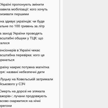
 Україні пропонують змінити
равила мобілізації: кого хочуть
ризивати першими
іна здивує українців: чи буде
альне по 100 гривень за літр
а заході України проводять
асштабні обшуки у ТЦК: що
талося
енсіонерів в Україні чекає
асштабна перевірка: кого це
оркнеться
країну накриє потужна магнітна
уря: названі небезпечні дати
 Луцьку на Ковельській затримали
ійськового у СЗЧ
Смерть на дорозі не злякала
ажорів»: лучани продовжують
асово скаржитися на нічні
ерегони