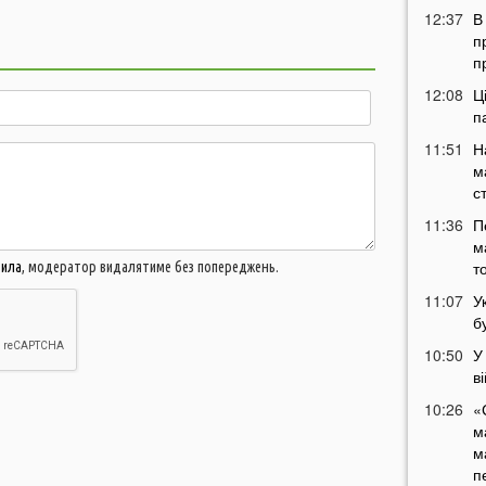
12:37
В
п
п
12:08
Ц
п
11:51
Н
м
с
11:36
П
м
т
вила
, модератор видалятиме без попереджень.
11:07
У
б
10:50
У
в
10:26
«
м
м
п