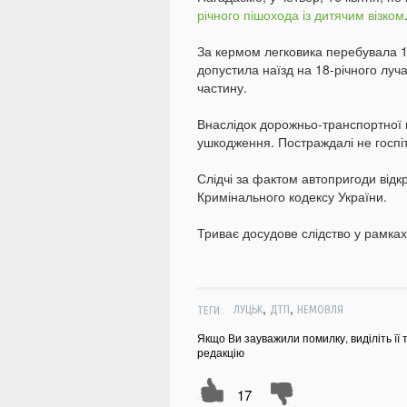
річного пішохода із дитячим візком
За кермом легковика перебувала 18
допустила наїзд на 18-річного луч
частину.
Внаслідок дорожньо-транспортної 
ушкодження. Постраждалі не госпіт
Слідчі за фактом автопригоди відк
Кримінального кодексу України.
Триває досудове слідство у рамках 
,
,
ТЕГИ:
ЛУЦЬК
ДТП
НЕМОВЛЯ
Якщо Ви зауважили помилку, виділіть її 
редакцію
17