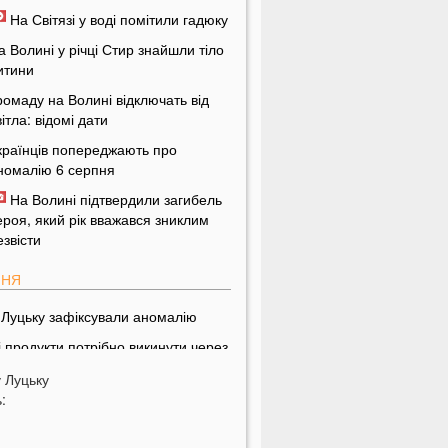
На Світязі у воді помітили гадюку
а Волині у річці Стир знайшли тіло
итини
ромаду на Волині відключать від
вітла: відомі дати
країнців попереджають про
номалію 6 серпня
На Волині підтвердили загибель
ероя, який рік вважався зниклим
езвісти
ПНЯ
 Луцьку зафіксували аномалію
і продукти потрібно викинути через
8 годин: вони можуть бути
у
Луцьку
ебезпечними
:
дну категорію людей закликали
одня пити каву: кого це стосується