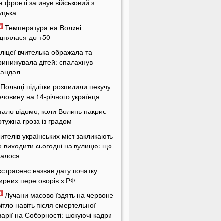
а фронті загинув військовий з
уцька
Температура на Волині
іднялася до +50
 ліцеї вчителька ображала та
ринижувала дітей: спалахнув
кандал
 Польщі підлітки розпилили пекучу
ечовину на 14-річного українця
тало відомо, коли Волинь накриє
отужна гроза із градом
ителів українських міст закликають
е виходити сьогодні на вулицю: що
талося
кстрасенс назвав дату початку
ирних переговорів з РФ
Лучани масово їздять на червоне
вітло навіть після смертельної
варії на Соборності: шокуючі кадри