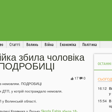
ео
Статті
Волинь
Війна
Економіка
Політика
ійка збила чоловіка
. ПОДРОБИЦІ
ОСТАННІ
17
0
СЬОГОД
16:12
В
ни ДТП, у котрій постраждало немовля.
у
15:54
В
у Волинській області.
щ
 вулиці Кравчука у Луцьку
Skoda Fabia збила 18-