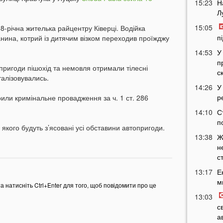
15:23
Н
.
Л
15:05
-річна жителька райцентру Ківерці. Водійка
п
анина, котрий із дитячим візком переходив проїжджу
14:53
У
п
пригоди пішохід та немовля отримали тілесні
с
алізовувались.
14:26
У
р
рили кримінальне провадження за ч. 1 ст. 286
14:10
С
п
якого будуть з’ясовані усі обставини автопригоди.
13:38
Ж
н
с
13:17
Е
м
та натисніть Ctrl+Enter для того, щоб повідомити про це
13:03
с
а