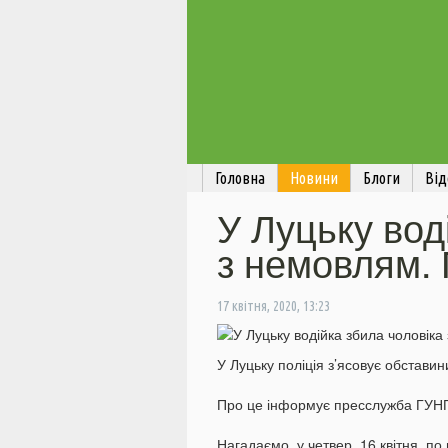
Головна
Новини
Блоги
Від
У Луцьку вод
з немовлям
17 квітня, 2020, 13:23
У Луцьку поліція з’ясовує обстави
Про це інформує пресслужба ГУНП 
Нагадаємо, у четвер, 16 квітня, по