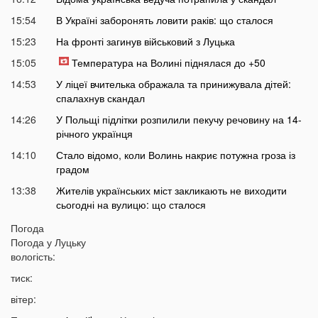
15:54
В Україні заборонять ловити раків: що сталося
15:23
На фронті загинув військовий з Луцька
15:05
Температура на Волині піднялася до +50
14:53
У ліцеї вчителька ображала та принижувала дітей:
спалахнув скандал
14:26
У Польщі підлітки розпилили пекучу речовину на 14-
річного українця
14:10
Стало відомо, коли Волинь накриє потужна гроза із
градом
13:38
Жителів українських міст закликають не виходити
сьогодні на вулицю: що сталося
13:17
Екстрасенс назвав дату початку мирних переговорів з
Погода
РФ
Погода у
Луцьку
вологість:
13:03
Лучани масово їздять на червоне світло навіть
після смертельної аварії на Соборності: шокуючі
тиск:
кадри
вітер:
12:37
В Україні пропонують змінити правила мобілізації: