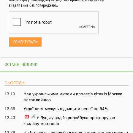
видалятиме без попереджень.
ОСТАННІ НОВИНИ
СЬОГОДНІ
13:10
Над українськими містами пролетів літак із Москви:
як так вийшло
12:56
Українцям можуть підвищити пенсії на 54%
12:43
У Луцьку водій тролейбуса проігнорував
хвилину мовчання
12:26
На Волині від удару блискавки загорілися дві споруди