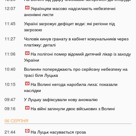
12:07
Українцям масово надсилають небезпечні
анонімні листи
11:45
Україні загрожує дефіцит води: які регіони під
загрозою
11:27
Чоловік кинув гранату в кабінет комунальників через
платіжку: деталі
11:06
На полігоні помер відомий дитячий лікар із заходу
України
10:40
Волинян попереджають про серйозну небезпеку на
трасі біля Луцька
10:15
На Волині негода наробила лиха: показали
наслідки
09:47
У Луцьку зафіксували нову аномалію
09:16
На війні загинули двоє військових з Волині
06 СЕРПНЯ
21:44
На Луцьк насувається гроза