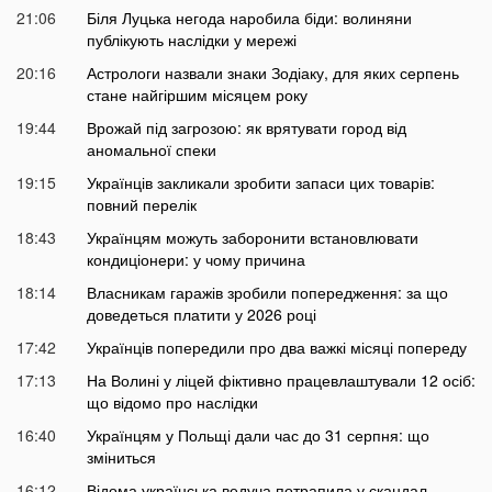
21:06
Біля Луцька негода наробила біди: волиняни
публікують наслідки у мережі
20:16
Астрологи назвали знаки Зодіаку, для яких серпень
стане найгіршим місяцем року
19:44
Врожай під загрозою: як врятувати город від
аномальної спеки
19:15
Українців закликали зробити запаси цих товарів:
повний перелік
18:43
Українцям можуть заборонити встановлювати
кондиціонери: у чому причина
18:14
Власникам гаражів зробили попередження: за що
доведеться платити у 2026 році
17:42
Українців попередили про два важкі місяці попереду
17:13
На Волині у ліцей фіктивно працевлаштували 12 осіб:
що відомо про наслідки
16:40
Українцям у Польщі дали час до 31 серпня: що
зміниться
16:12
Відома українська ведуча потрапила у скандал