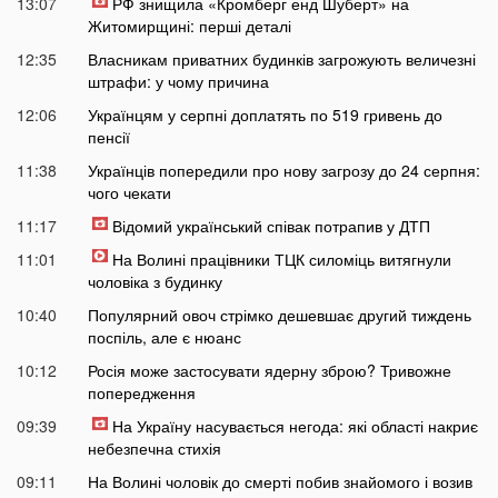
13:07
РФ знищила «Кромберг енд Шуберт» на
Житомирщині: перші деталі
12:35
Власникам приватних будинків загрожують величезні
штрафи: у чому причина
12:06
Українцям у серпні доплатять по 519 гривень до
пенсії
11:38
Українців попередили про нову загрозу до 24 серпня:
чого чекати
11:17
Відомий український співак потрапив у ДТП
11:01
На Волині працівники ТЦК силоміць витягнули
чоловіка з будинку
10:40
Популярний овоч стрімко дешевшає другий тиждень
поспіль, але є нюанс
10:12
Росія може застосувати ядерну зброю? Тривожне
попередження
09:39
На Україну насувається негода: які області накриє
небезпечна стихія
09:11
На Волині чоловік до смерті побив знайомого і возив