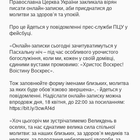
Православна Церква України закликала вірян
писати онлайн-записки, аби приєднатися до
молитви за здоров’я та упокій.
Про це йдеться у повідомленні прес-служби ПЦУ у
фейсбуці.
«Онлайн-записки сьогодні зачитуватимуться у
Пасхальну ніч – під час особливого урочистого
богослужіння, коли ми, кожен у своїй домівці,
єдиними вустами промовимо: «Христос Воскрес!
Воістину Воскрес».
Тож заповнюйте форму іменами близьких, молитва
за яких буде обов’язково звершена», - йдеться у
повідомленні. Надіслати онлайн-записку можна
впродовж дня, 18 квітня, до 22:00 за посиланням:
https://bit.ly/3cwAf4d
«Хоч цьогоріч ми зустрічатимемо Великдень в
оселях, та нас єднатиме велика сила спільної
молитви: за наших близьких, за здоров’я медиків та
недужих, за подолання небезпечної хвороби, за