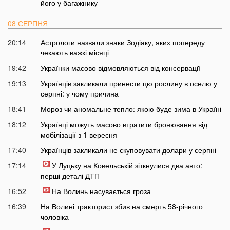
його у багажнику
08 СЕРПНЯ
20:14
Астрологи назвали знаки Зодіаку, яких попереду
чекають важкі місяці
19:42
Українки масово відмовляються від консервації
19:13
Українців закликали принести цю рослину в оселю у
серпні: у чому причина
18:41
Мороз чи аномальне тепло: якою буде зима в Україні
18:12
Українці можуть масово втратити бронювання від
мобілізації з 1 вересня
17:40
Українців закликали не скуповувати долари у серпні
17:14
У Луцьку на Ковельській зіткнулися два авто:
перші деталі ДТП
16:52
На Волинь насувається гроза
16:39
На Волині тракторист збив на смерть 58-річного
чоловіка