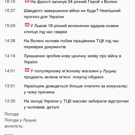
16:10
На фронті загинув 34-річний Герой з Волині
15:37
Швидкого завершення війни не буде? Невтішний
прогноз для України
15:09
У Львові 18-річний волинянин вдарив ножем
хлопця під час сварки
14:38
На Волині чоловік побив працівника ТЦК під час
перевірки документів
14:16
Лукашенко зробив нову цинічну заяву про війну в
Україні
14:01
У популярному м'ясному магазині у Луцьку
продають зелене м'ясо: покупці обурені
13:51
Українцям доведеться більше платити за комуналку:
у чому причина
13:30
На заході України у ТЦК масово забирали відстрочки
у чоловіків: деталі
Погода
13:01
Зʼявилися деталі нічної ДТП у Луцьку на
Погода у
Луцьку
Соборності
вологість:
12:55
У Луцьку утворився величезний затор: що сталося
тиск: