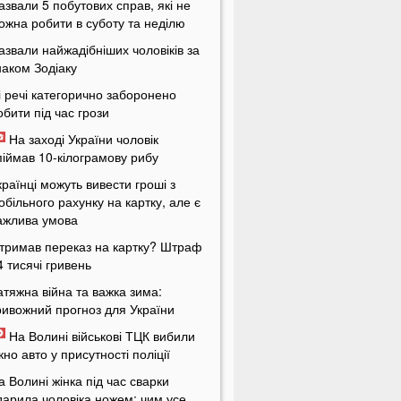
азвали 5 побутових справ, які не
ожна робити в суботу та неділю
азвали найжадібніших чоловіків за
наком Зодіаку
і речі категорично заборонено
обити під час грози
На заході України чоловік
піймав 10-кілограмову рибу
країнці можуть вивести гроші з
обільного рахунку на картку, але є
ажлива умова
тримав переказ на картку? Штраф
4 тисячі гривень
атяжна війна та важка зима:
ривожний прогноз для України
На Волині військові ТЦК вибили
ікно авто у присутності поліції
а Волині жінка під час сварки
дарила чоловіка ножем: чим усе