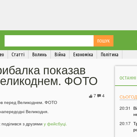
ео
Статті
Волинь
Війна
Економіка
Політика
рибалка показав
Великоднем. ФОТО
ОСТАННІ
7
4
СЬОГОД
20:31
В
 напередодні Великодня.
н
20:17
Т
к
поділився з друзями
у фейсбуці.
р