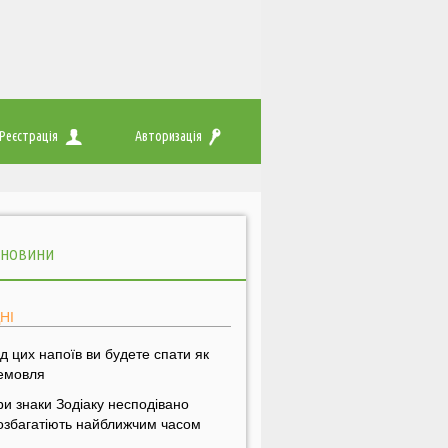
Реєстрація
Авторизація
 НОВИНИ
НІ
ід цих напоїв ви будете спати як
емовля
ри знаки Зодіаку несподівано
озбагатіють найближчим часом