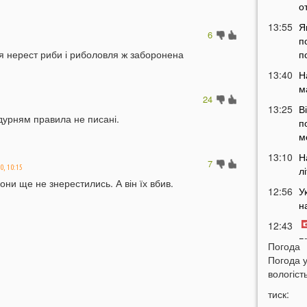
о
13:55
Я
6
п
ся нерест риби і риболовля ж заборонена
п
13:40
Н
м
24
13:25
В
урням правила не писані.
п
м
13:10
Н
7
0, 10:15
л
они ще не знерестились. А він їх вбив.
12:56
У
н
12:43
п
Погода
12:26
Погода 
Н
вологість
з
12:07
тиск: