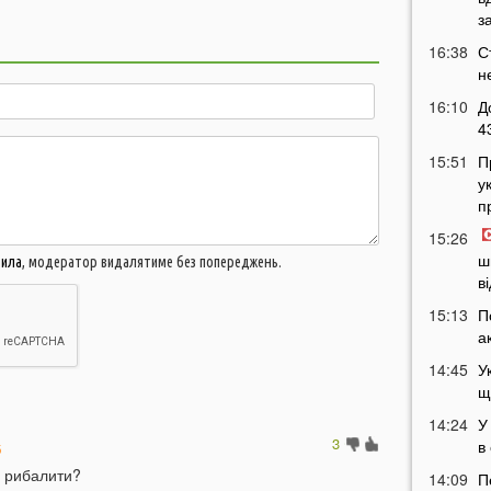
з
16:38
С
н
16:10
Д
4
15:51
П
у
п
15:26
ш
вила
, модератор видалятиме без попереджень.
в
15:13
П
а
14:45
У
щ
14:24
У
3
в
6
а рибалити?
14:09
П