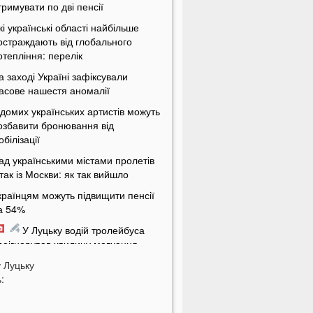
тримувати по дві пенсії
кі українські області найбільше
остраждають від глобального
отепління: перелік
а заході Україні зафіксували
асове нашестя аномалії
ідомих українських артистів можуть
озбавити бронювання від
обілізації
ад українськими містами пролетів
ітак із Москви: як так вийшло
країнцям можуть підвищити пенсії
а 54%
У Луцьку водій тролейбуса
роігнорував хвилину мовчання
у
а Волині від удару блискавки
Луцьку
:
агорілися дві споруди
Українцям масово надсилають