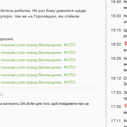
19:49
Н
м
любитель-рибалка. Не раз йому давалися щедрі
19:30
Н
улоріч, там же на Горохівщині, він спіймав
з
19:15
Ц
р
красені.
18:52
в
18:28
У
м
в
18:12
О
3
17:53
З
НА
т
та натисніть Ctrl+Enter для того, щоб повідомити про це
17:36
в
17:11
Н
в