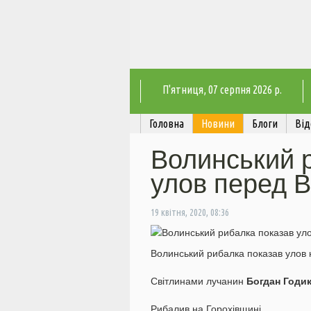
П'ятниця
, 07 серпня 2026 р.
Головна
Новини
Блоги
Від
Волинський 
улов перед 
19 квітня, 2020, 08:36
Волинський рибалка показав улов
Світлинами лучанин
Богдан Годи
Рибалив на Горохівщині.