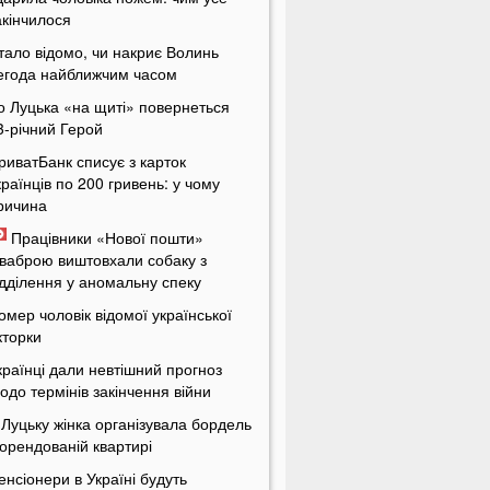
акінчилося
тало відомо, чи накриє Волинь
егода найближчим часом
о Луцька «на щиті» повернеться
3-річний Герой
риватБанк списує з карток
країнців по 200 гривень: у чому
ричина
Працівники «Нової пошти»
ваброю виштовхали собаку з
ідділення у аномальну спеку
омер чоловік відомої української
кторки
країнці дали невтішний прогноз
одо термінів закінчення війни
 Луцьку жінка організувала бордель
 орендованій квартирі
енсіонери в Україні будуть