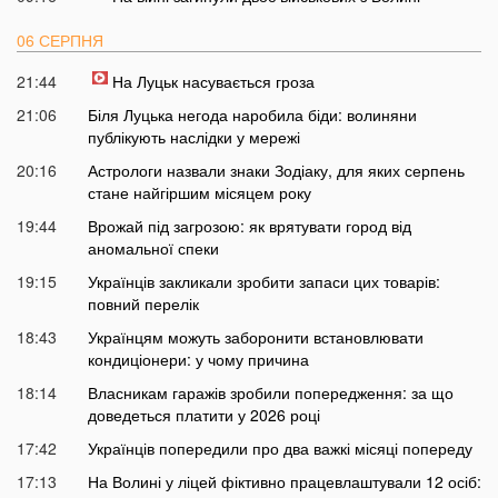
06 СЕРПНЯ
21:44
На Луцьк насувається гроза
21:06
Біля Луцька негода наробила біди: волиняни
публікують наслідки у мережі
20:16
Астрологи назвали знаки Зодіаку, для яких серпень
стане найгіршим місяцем року
19:44
Врожай під загрозою: як врятувати город від
аномальної спеки
19:15
Українців закликали зробити запаси цих товарів:
повний перелік
18:43
Українцям можуть заборонити встановлювати
кондиціонери: у чому причина
18:14
Власникам гаражів зробили попередження: за що
доведеться платити у 2026 році
17:42
Українців попередили про два важкі місяці попереду
17:13
На Волині у ліцей фіктивно працевлаштували 12 осіб: