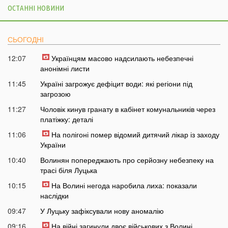
ОСТАННІ НОВИНИ
СЬОГОДНІ
12:07
Українцям масово надсилають небезпечні
анонімні листи
11:45
Україні загрожує дефіцит води: які регіони під
загрозою
11:27
Чоловік кинув гранату в кабінет комунальників через
платіжку: деталі
11:06
На полігоні помер відомий дитячий лікар із заходу
України
10:40
Волинян попереджають про серйозну небезпеку на
трасі біля Луцька
10:15
На Волині негода наробила лиха: показали
наслідки
09:47
У Луцьку зафіксували нову аномалію
09:16
На війні загинули двоє військових з Волині