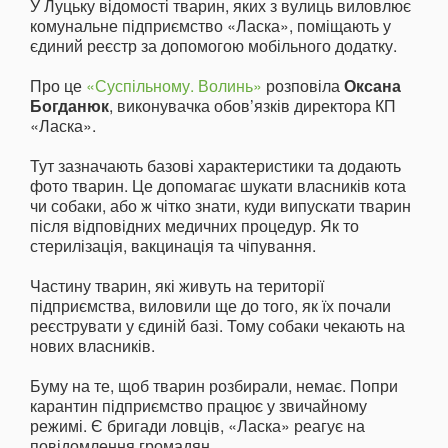
У Луцьку відомості тварин, яких з вулиць виловлює
комунальне підприємство «Ласка», поміщають у
єдиний реєстр за допомогою мобільного додатку.
Про це
«Суспільному. Волинь»
розповіла
Оксана
Богданюк
, виконувачка обов’язків директора КП
«Ласка».
Тут зазначають базові характеристики та додають
фото тварин. Це допомагає шукати власників кота
чи собаки, або ж чітко знати, куди випускати тварин
після відповідних медичних процедур. Як то
стерилізація, вакцинація та чіпування.
Частину тварин, які живуть на території
підприємства, виловили ще до того, як їх почали
реєструвати у єдиній базі. Тому собаки чекають на
нових власників.
Буму на те, щоб тварин розбирали, немає. Попри
карантин підприємство працює у звичайному
режимі. Є бригади ловців, «Ласка» реагує на
повідомлення громадян.