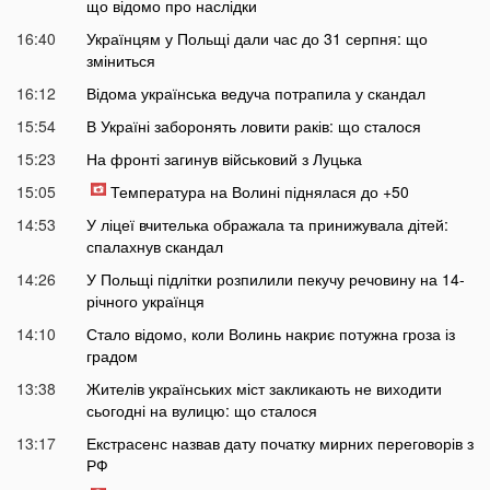
що відомо про наслідки
16:40
Українцям у Польщі дали час до 31 серпня: що
зміниться
16:12
Відома українська ведуча потрапила у скандал
15:54
В Україні заборонять ловити раків: що сталося
15:23
На фронті загинув військовий з Луцька
15:05
Температура на Волині піднялася до +50
14:53
У ліцеї вчителька ображала та принижувала дітей:
спалахнув скандал
14:26
У Польщі підлітки розпилили пекучу речовину на 14-
річного українця
14:10
Стало відомо, коли Волинь накриє потужна гроза із
градом
13:38
Жителів українських міст закликають не виходити
сьогодні на вулицю: що сталося
13:17
Екстрасенс назвав дату початку мирних переговорів з
РФ