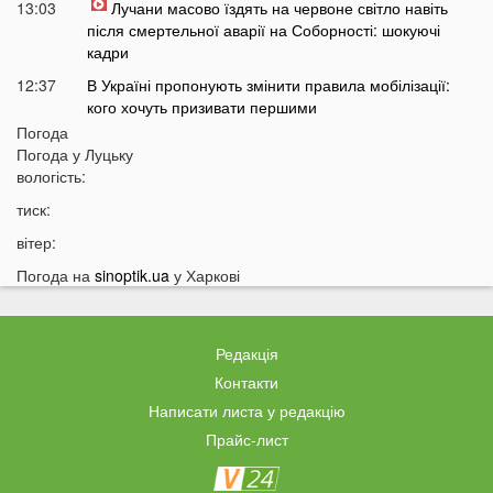
13:03
Лучани масово їздять на червоне світло навіть
після смертельної аварії на Соборності: шокуючі
кадри
12:37
В Україні пропонують змінити правила мобілізації:
кого хочуть призивати першими
Погода
12:08
Ціна здивує українців: чи буде пальне по 100 гривень
Погода у
Луцьку
за літр
вологість:
11:51
На заході України проводять масштабні обшуки у
тиск:
ТЦК: що сталося
вітер:
11:36
Пенсіонерів в Україні чекає масштабна перевірка:
кого це торкнеться
Погода на
sinoptik.ua
у Харкові
11:07
Україну накриє потужна магнітна буря: названі
небезпечні дати
Редакція
10:50
У Луцьку на Ковельській затримали військового у СЗЧ
Контакти
10:26
«Смерть на дорозі не злякала мажорів»: лучани
Написати листа у редакцію
продовжують масово скаржитися на нічні перегони
Прайс-лист
10:06
На Світязі у воді помітили гадюку
09:42
На Волині у річці Стир знайшли тіло дитини