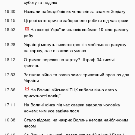
суботу та неділю
19:30
Назвали найжадібніших чоловіків за знаком Зодіаку
19:15
Ці речі категорично заборонено робити під час грози
18:52
На заході України чоловік впіймав 10-кілограмову
рибу
18:28
Українці можуть вивести гроші з мобільного рахунку
на картку, але є важлива умова
18:12
Отримав переказ на картку? Штраф 34 тисячі
гривень
17:53
Затяжна війна та важка зима: тривожний прогноз для
України
17:36
На Волині військові ТЦК вибили вікно авто у
присутності поліції
17:11
На Волині жінка під час сварки вдарила чоловіка
ножем: чим усе закінчилося
16:38
Стало відомо, чи накриє Волинь негода найближчим
часом
16:10
До Луцька «на щиті» повернеться 43-річний Герой