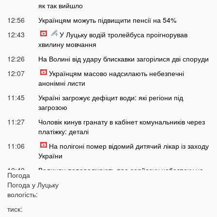
як так вийшло
12:56
Українцям можуть підвищити пенсії на 54%
12:43
У Луцьку водій тролейбуса проігнорував
хвилину мовчання
12:26
На Волині від удару блискавки загорілися дві споруди
12:07
Українцям масово надсилають небезпечні
анонімні листи
11:45
Україні загрожує дефіцит води: які регіони під
загрозою
11:27
Чоловік кинув гранату в кабінет комунальників через
платіжку: деталі
11:06
На полігоні помер відомий дитячий лікар із заходу
України
10:40
Волинян попереджають про серйозну небезпеку на
Погода
трасі біля Луцька
Погода у
Луцьку
10:15
вологість:
На Волині негода наробила лиха: показали
наслідки
тиск: