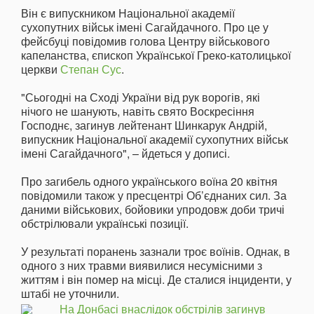
Він є випускником Національної академії
сухопутних військ імені Сагайдачного. Про це у
фейсбуці повідомив голова Центру військового
капеланства, єпископ Української Греко-католицької
церкви
Степан Сус
.
"Сьогодні на Сході України від рук ворогів, які
нічого не шанують, навіть свято Воскресіння
Господнє, загинув лейтенант Шинкарук Андрій,
випускник Національної академії сухопутних військ
імені Сагайдачного", – йдеться у дописі.
Про загибель одного українського воїна 20 квітня
повідомили також у пресцентрі Об’єднаних сил. За
даними військових, бойовики упродовж доби тричі
обстрілювали українські позиції.
У результаті поранень зазнали троє воїнів. Однак, в
одного з них травми виявилися несумісними з
життям і він помер на місці. Де сталися інциденти, у
штабі не уточнили.