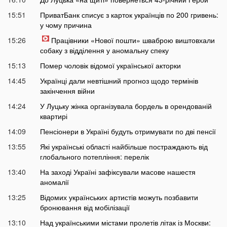
15:51
ПриватБанк списує з карток українців по 200 гривень:
у чому причина
15:26
Працівники «Нової пошти» шваброю виштовхали
собаку з відділення у аномальну спеку
15:13
Помер чоловік відомої української акторки
14:45
Українці дали невтішний прогноз щодо термінів
закінчення війни
14:24
У Луцьку жінка організувала бордель в орендованій
квартирі
14:09
Пенсіонери в Україні будуть отримувати по дві пенсії
13:55
Які українські області найбільше постраждають від
глобального потепління: перелік
13:40
На заході Україні зафіксували масове нашестя
аномалії
13:25
Відомих українських артистів можуть позбавити
бронювання від мобілізації
13:10
Над українськими містами пролетів літак із Москви: