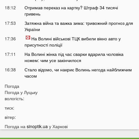
18:12
Отримав переказ на картку? Штраф 34 тисячі
гривень
17:53
Затяжна війна та важка зима: тривожний прогноз для
України
17:36
На Волині військові ТЦК вибили вікно авто у
присутності поліції
17:11
На Волині жінка під час сварки вдарила чоловіка
ножем: чим усе закінчилося
16:38
Стало відомо, чи накриє Волинь негода найближчим
часом
16:10
До Луцька «на щиті» повернеться 43-річний Герой
Погода
Погода у
Луцьку
15:51
ПриватБанк списує з карток українців по 200 гривень:
вологість:
у чому причина
тиск:
15:26
Працівники «Нової пошти» шваброю виштовхали
собаку з відділення у аномальну спеку
вітер:
15:13
Помер чоловік відомої української акторки
Погода на
sinoptik.ua
у Харкові
14:45
Українці дали невтішний прогноз щодо термінів