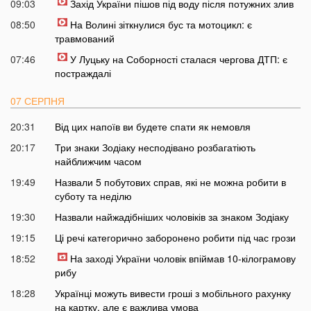
09:03
Захід України пішов під воду після потужних злив
08:50
На Волині зіткнулися бус та мотоцикл: є
травмований
07:46
У Луцьку на Соборності сталася чергова ДТП: є
постраждалі
07 СЕРПНЯ
20:31
Від цих напоїв ви будете спати як немовля
20:17
Три знаки Зодіаку несподівано розбагатіють
найближчим часом
19:49
Назвали 5 побутових справ, які не можна робити в
суботу та неділю
19:30
Назвали найжадібніших чоловіків за знаком Зодіаку
19:15
Ці речі категорично заборонено робити під час грози
18:52
На заході України чоловік впіймав 10-кілограмову
рибу
18:28
Українці можуть вивести гроші з мобільного рахунку
на картку, але є важлива умова