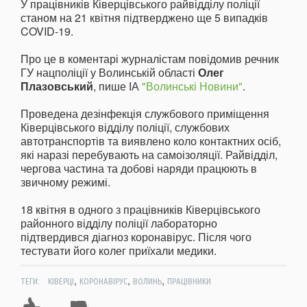
У працівників Ківерцівського райвідділу поліції
станом на 21 квітня підтверджено ще 5 випадків
COVID-19.
Про це в коментарі журналістам повідомив речник
ГУ нацполіції у Волинській області
Олег
Плазовський
, пише ІА
"Волинські Новини"
.
Проведена дезінфекція службового приміщення
Ківерцівського відділу поліції, службових
автотранспортів та виявлено коло контактних осіб,
які наразі перебувають на самоізоляції. Райвідділ,
чергова частина та добові наряди працюють в
звичному режимі.
18 квітня в одного з працівників Ківерцівського
районного відділу поліції лабораторно
підтвердився діагноз коронавірус. Після чого
тестувати його колег приїхали медики.
,
,
,
ТЕГИ:
КІВЕРЦІ
КОРОНАВІРУС
ВОЛИНЬ
ПРАЦІВНИКИ