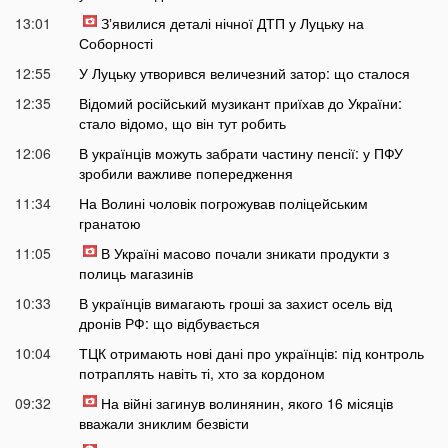
13:01
Зʼявилися деталі нічної ДТП у Луцьку на
Соборності
12:55
У Луцьку утворився величезний затор: що сталося
12:35
Відомий російський музикант приїхав до України:
стало відомо, що він тут робить
12:06
В українців можуть забрати частину пенсії: у ПФУ
зробили важливе попередження
11:34
На Волині чоловік погрожував поліцейським
гранатою
11:05
В Україні масово почали зникати продукти з
полиць магазинів
10:33
В українців вимагають гроші за захист осель від
дронів РФ: що відбувається
10:04
ТЦК отримають нові дані про українців: під контроль
потраплять навіть ті, хто за кордоном
09:32
На війні загинув волинянин, якого 16 місяців
вважали зниклим безвісти