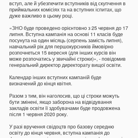
вступ, але й убезпечити вступників від скупчення в
приймальних комісіях та на вступних іспитах, що
дуже важливо в цьому році.
«ЗНО буде проведено орієнтовно з 25 червня до 17
липня. Вступна кампанія на основі 11 класів буде
посунута на один місяць (серпень замість липня),
навчальний рік для першокурсників ймовірно
розпочнеться 15 вересня (для інших курсів він
може розпочатись у звичайні строки)», - повідомив
генеральний директор директорату вищої освіти.
Календар інших вступних кампаній буде
визначений до кінця квітня.
Разом з тим, він наголосив, що ці строки можуть
бути змінені, якщо заборона на відвідування
закладів освіти її здобувачами буде продовжена
після 1 червня 2020 року.
У разі вручення свідоцтв про базову середню
освіту до кінця червня, вступна кампанія до