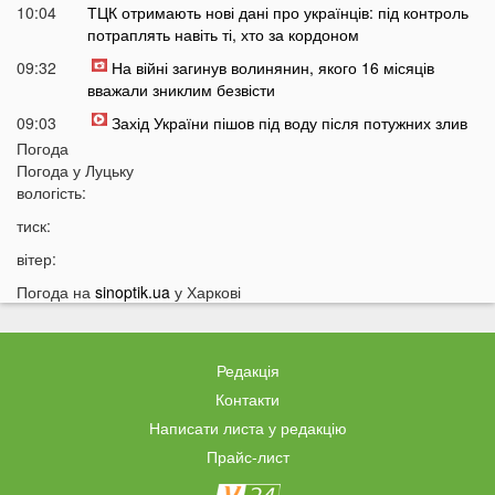
10:04
ТЦК отримають нові дані про українців: під контроль
потраплять навіть ті, хто за кордоном
09:32
На війні загинув волинянин, якого 16 місяців
вважали зниклим безвісти
09:03
Захід України пішов під воду після потужних злив
Погода
08:50
На Волині зіткнулися бус та мотоцикл: є
Погода у
Луцьку
травмований
вологість:
07:46
У Луцьку на Соборності сталася чергова ДТП: є
тиск:
постраждалі
вітер:
07 СЕРПНЯ
Погода на
sinoptik.ua
у Харкові
20:31
Від цих напоїв ви будете спати як немовля
20:17
Три знаки Зодіаку несподівано розбагатіють
Редакція
найближчим часом
Контакти
19:49
Назвали 5 побутових справ, які не можна робити в
Написати листа у редакцію
суботу та неділю
Прайс-лист
19:30
Назвали найжадібніших чоловіків за знаком Зодіаку
19:15
Ці речі категорично заборонено робити під час грози