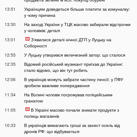
13:51
Українцям доведеться більше платити за комуналку:
у чому причина
13:30
На заході України у ТЦК масово забирали відстрочки
у чоловіків: деталі
13:01
Зʼявилися деталі нічної ДТП у Луцьку на
Соборності
12:55
У Луцьку утворився величезний затор: що сталося
12:35
Відомий російський музикант приїхав до України:
стало відомо, що він тут робить
12:06
В українців можуть забрати частину пенсії: у ПФУ
зробили важливе попередження
11:34
На Волині чоловік погрожував поліцейським
гранатою
11:05
В Україні масово почали зникати продукти з
полиць магазинів
10:33
В українців вимагають гроші за захист осель від
дронів РФ: що відбувається