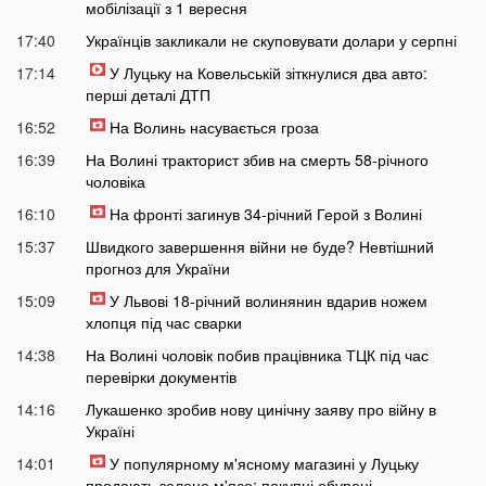
мобілізації з 1 вересня
17:40
Українців закликали не скуповувати долари у серпні
17:14
У Луцьку на Ковельській зіткнулися два авто:
перші деталі ДТП
16:52
На Волинь насувається гроза
16:39
На Волині тракторист збив на смерть 58-річного
чоловіка
16:10
На фронті загинув 34-річний Герой з Волині
15:37
Швидкого завершення війни не буде? Невтішний
прогноз для України
15:09
У Львові 18-річний волинянин вдарив ножем
хлопця під час сварки
14:38
На Волині чоловік побив працівника ТЦК під час
перевірки документів
14:16
Лукашенко зробив нову цинічну заяву про війну в
Україні
14:01
У популярному м'ясному магазині у Луцьку
продають зелене м'ясо: покупці обурені