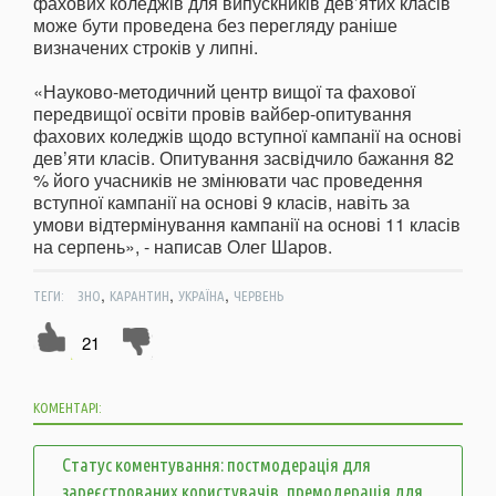
фахових коледжів для випускників дев’ятих класів
може бути проведена без перегляду раніше
визначених строків у липні.
«Науково-методичний центр вищої та фахової
передвищої освіти провів вайбер-опитування
фахових коледжів щодо вступної кампанії на основі
дев’яти класів. Опитування засвідчило бажання 82
% його учасників не змінювати час проведення
вступної кампанії на основі 9 класів, навіть за
умови відтермінування кампанії на основі 11 класів
на серпень», - написав Олег Шаров.
,
,
,
ТЕГИ:
ЗНО
КАРАНТИН
УКРАЇНА
ЧЕРВЕНЬ
21
КОМЕНТАРІ:
Статус коментування: постмодерація для
зареєстрованих користувачів, премодерація для