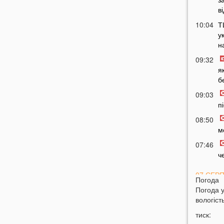
в
10:04
Т
у
н
09:32
я
б
09:03
п
08:50
м
07:46
ч
07 СЕР
Погода
Погода 
20:31
В
вологість
н
тиск:
20:17
Т