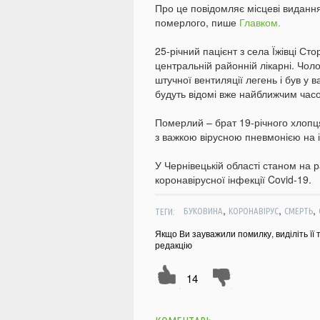
Про це повідомляє місцеві виданн
померлого, пише
Главком.
25-річний пацієнт з села Їжівці С
центральній районній лікарні. Чоло
штучної вентиляції легень і був у 
будуть відомі вже найближчим час
Померлий – брат 19-річного хлопця,
з важкою вірусною пневмонією на і
У Чернівецькій області станом на 
коронавірусної інфекції Covid-19.
,
,
,
ТЕГИ:
БУКОВИНА
КОРОНАВІРУС
СМЕРТЬ
Якщо Ви зауважили помилку, виділіть її 
редакцію
14