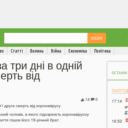
ео
Статті
Волинь
Війна
Економіка
Політика
а три дні в одній
мерть від
ОСТАННІ
СЬОГОД
14
0
17:14
з
Д
чний чоловік, в якого підозрюють коронавірусну
життя пішов його 19-річний брат.
16:52