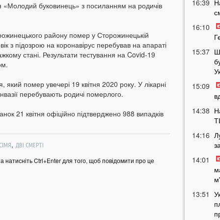
16:39
Н
я «Молодий буковинець» з посиланням на родичів
с
16:10
торожинецького району помер у Сторожинецькій
Г
вік з підозрою на коронавірус перебував на апараті
15:37
Ш
важкому стані. Результати тестування на Covid-19
б
ом.
У
 який помер увечері 19 квітня 2020 року. У лікарні
15:09
нвазії перебувають родичі померлого.
в
14:38
Н
ранок 21 квітня офіційно підтверджено 988 випадків
Т
14:16
Л
,
з
СІМЯ
ДВІ СМЕРТІ
14:01
та натисніть Ctrl+Enter для того, щоб повідомити про це
м
м
13:51
У
п
п