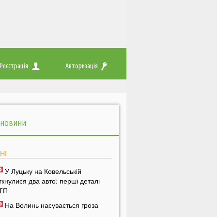
Реєстрація
Авторизація
 НОВИНИ
НІ
У Луцьку на Ковельській
іткнулися два авто: перші деталі
ТП
На Волинь насувається гроза