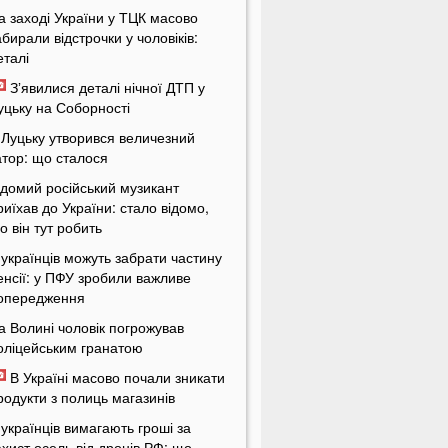
а заході України у ТЦК масово
абирали відстрочки у чоловіків:
еталі
Зʼявилися деталі нічної ДТП у
уцьку на Соборності
 Луцьку утворився величезний
атор: що сталося
ідомий російський музикант
риїхав до України: стало відомо,
о він тут робить
 українців можуть забрати частину
енсії: у ПФУ зробили важливе
опередження
а Волині чоловік погрожував
оліцейським гранатою
В Україні масово почали зникати
родукти з полиць магазинів
 українців вимагають гроші за
ахист осель від дронів РФ: що