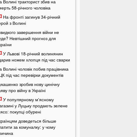
а Волині тракторист збив на
мерть 58-річного чоловіка
На фронті загинув 34-річний
ерой з Волині
видкого завершення війни не
уде? Невтішний прогноз для
країни
У Львові 18-річний волинянин
дарив ножем хлопця під час сварки
а Волині чоловік побив працівника
ЦК під час перевірки документів
укашенко зробив нову цинічну
аяву про війну в Україні
У популярному м'ясному
агазині у Луцьку продають зелене
'ясо: покупці обурені
країнцям доведеться більше
латити за комуналку: у чому
ричина