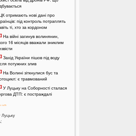
ідбувається
ЦК отримають нові дані про
країнців: під контроль потраплять
авіть ті, хто за кордоном
На війні загинув волинянин,
кого 16 місяців вважали зниклим
езвісти
Захід України пішов під воду
ісля потужних злив
На Волині зіткнулися бус та
отоцикл: є травмований
У Луцьку на Соборності сталася
ергова ДТП: є постраждалі
ПНЯ
у
Луцьку
ід цих напоїв ви будете спати як
:
емовля
ри знаки Зодіаку несподівано