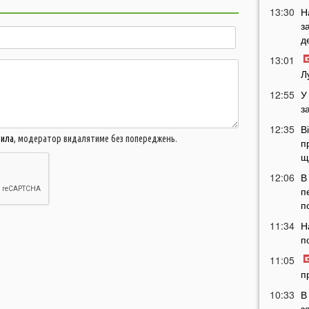
13:30
Н
з
д
13:01
Л
12:55
У
з
12:35
В
вила
, модератор видалятиме без попереджень.
п
щ
12:06
В
п
п
11:34
Н
п
11:05
п
10:33
В
з