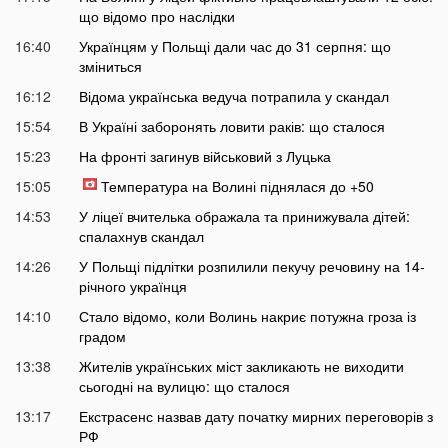
що відомо про наслідки
16:40
Українцям у Польщі дали час до 31 серпня: що
зміниться
16:12
Відома українська ведуча потрапила у скандал
15:54
В Україні заборонять ловити раків: що сталося
15:23
На фронті загинув військовий з Луцька
15:05
Температура на Волині піднялася до +50
14:53
У ліцеї вчителька ображала та принижувала дітей:
спалахнув скандал
14:26
У Польщі підлітки розпилили пекучу речовину на 14-
річного українця
14:10
Стало відомо, коли Волинь накриє потужна гроза із
градом
13:38
Жителів українських міст закликають не виходити
сьогодні на вулицю: що сталося
13:17
Екстрасенс назвав дату початку мирних переговорів з
РФ