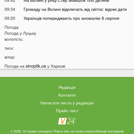
09:34
Громаду на Волині відключать від світла: відомі дати
09:20
Українців попереджають про аномалію 6 серпня
09:05
Погода
На Волині підтвердили загибель Героя, який рік
Погода у
Луцьку
вважався зниклим безвісти
вологість:
05 СЕРПНЯ
тиск:
21:32
У Луцьку зафіксували аномалію
вітер:
20:21
Ці продукти потрібно викинути через 48 годин: вони
Погода на
sinoptik.ua
у Харкові
можуть бути небезпечними
19:51
Одну категорію людей закликали щодня пити каву:
кого це стосується
Редакція
19:20
Що категорично заборонено робити на Яблучний
Контакти
Спас: повний перелік
Написати листа у редакцію
18:40
Водіїв в Україні можуть оштрафувати на 1190 гривень
Прайс-лист
за одну дрібницю
18:09
На Волині рясно ростуть маслюки: показали
місце, де шукати гриби
© 2026. Усі права захищені. Повна або часткова перепублікація матеріалів