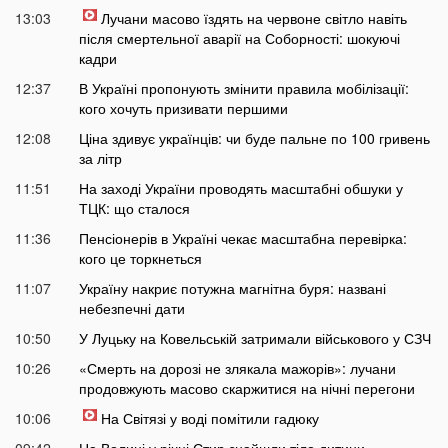
13:03
Лучани масово їздять на червоне світло навіть
після смертельної аварії на Соборності: шокуючі
кадри
12:37
В Україні пропонують змінити правила мобілізації:
кого хочуть призивати першими
12:08
Ціна здивує українців: чи буде пальне по 100 гривень
за літр
11:51
На заході України проводять масштабні обшуки у
ТЦК: що сталося
11:36
Пенсіонерів в Україні чекає масштабна перевірка:
кого це торкнеться
11:07
Україну накриє потужна магнітна буря: названі
небезпечні дати
10:50
У Луцьку на Ковельській затримали військового у СЗЧ
10:26
«Смерть на дорозі не злякала мажорів»: лучани
продовжують масово скаржитися на нічні перегони
10:06
На Світязі у воді помітили гадюку
09:42
На Волині у річці Стир знайшли тіло дитини