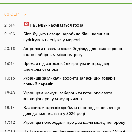
06 СЕРПНЯ
21:44
На Луцьк насувається гроза
21:06
Біля Луцька негода наробила біди: волиняни
публікують наслідки у мережі
20:16
Астрологи назвали знаки Зодіаку, для яких серпень
стане найгіршим місяцем року
19:44
Врожай під загрозою: як врятувати город від
аномальної спеки
19:15
Українців закликали зробити запаси цих товарів:
повний перелік
18:43
Українцям можуть заборонити встановлювати
кондиціонери: у чому причина
18:14
Власникам гаражів зробили попередження: за що
доведеться платити у 2026 році
17:42
Українців попередили про два важкі місяці попереду
17:13
На Волині у ліцей фіктивно працевлаштували 12 осіб: