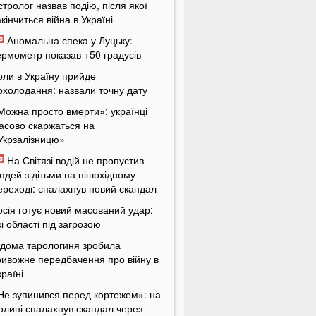
стролог назвав подію, після якої
акінчиться війна в Україні
Аномальна спека у Луцьку:
ермометр показав +50 градусів
оли в Україну прийде
охолодання: назвали точну дату
Можна просто вмерти»: українці
асово скаржаться на
Укрзалізницю»
На Світязі водій не пропустив
юдей з дітьми на пішохідному
ереході: спалахнув новий скандал
осія готує новий масований удар:
кі області під загрозою
ідома тарологиня зробила
ривожне передбачення про війну в
країні
Не зупинився перед кортежем»: на
олині спалахнув скандал через