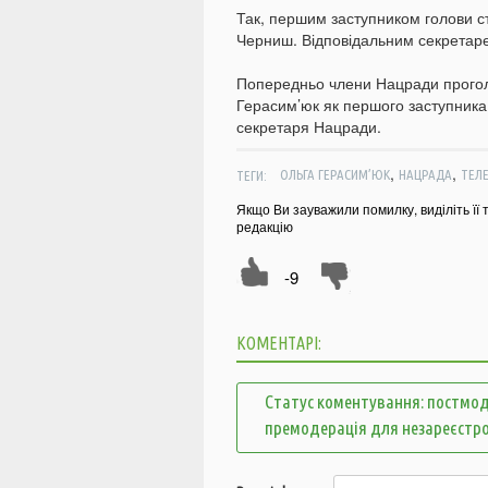
Так, першим заступником голови с
Черниш. Відповідальним секретар
Попередньо члени Нацради прого
Герасим’юк як першого заступника 
секретаря Нацради.
,
,
ТЕГИ:
ОЛЬГА ГЕРАСИМ’ЮК
НАЦРАДА
ТЕЛ
Якщо Ви зауважили помилку, виділіть її 
редакцію
-9
КОМЕНТАРІ:
Статус коментування: постмод
премодерація для незареєстр