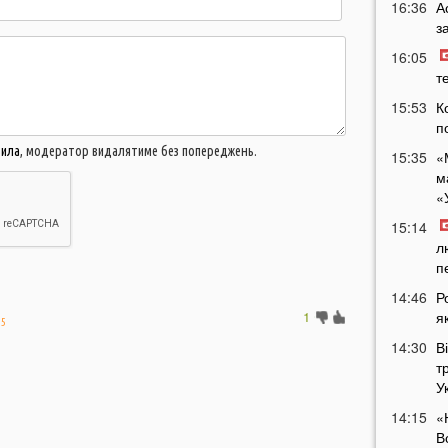
16:36
А
з
16:05
т
15:53
К
п
вила
, модератор видалятиме без попереджень.
15:35
«
м
«
15:14
л
п
14:46
Р
1
я
35
14:30
В
т
У
14:15
«
В