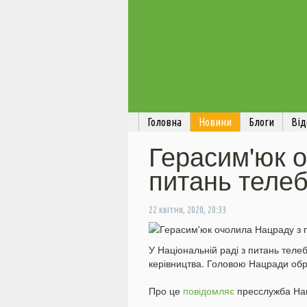
Головна
Новини
Блоги
Від
Герасим'юк 
питань теле
22 квітня, 2020, 20:33
У Національній раді з питань тел
керівництва. Головою Нацради обр
Про це
повідомляє
пресслужба На