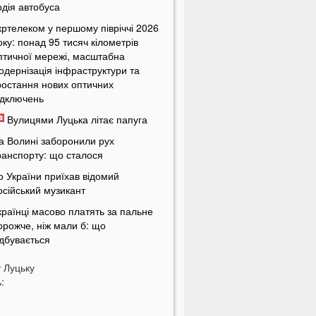
одія автобуса
кртелеком у першому півріччі 2026
оку: понад 95 тисяч кілометрів
птичної мережі, масштабна
одернізація інфраструктури та
ростання нових оптичних
ідключень
Вулицями Луцька літає папуга
а Волині заборонили рух
ранспорту: що сталося
о України приїхав відомий
осійський музикант
країнці масово платять за пальне
орожче, ніж мали б: що
ідбувається
країнців попередили про
у
Луцьку
овернення графіків відключень
:
вітла
кільки українці будуть платити за