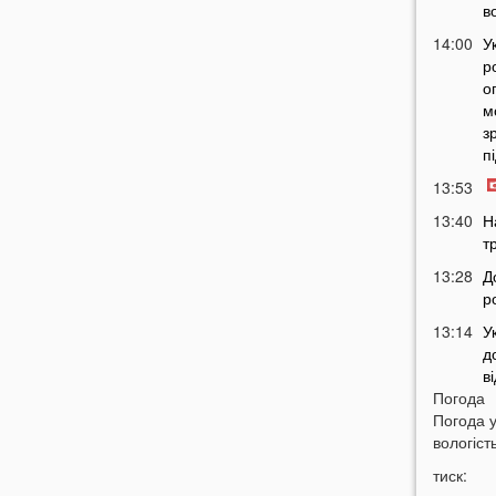
в
14:00
У
р
о
м
з
п
13:53
13:40
Н
т
13:28
Д
р
13:14
У
д
в
Погода
12:45
У
Погода 
п
вологість
с
тиск:
12:26
С