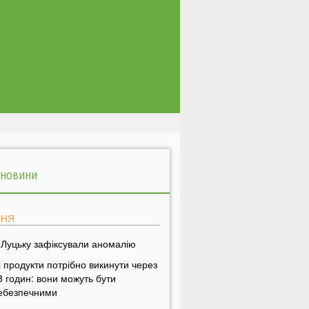
 НОВИНИ
ПНЯ
 Луцьку зафіксували аномалію
і продукти потрібно викинути через
8 годин: вони можуть бути
ебезпечними