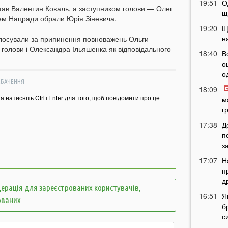
19:51
О
тав Валентин Коваль, а заступником голови — Олег
щ
ем Нацради обрали Юрія Зіневича.
19:20
Щ
н
лосували за припинення повноважень Ольги
голови і Олександра Ільяшенка як відповідального
18:40
В
о
о
ЕБАЧЕННЯ
18:09
та натисніть Ctrl+Enter для того, щоб повідомити про це
м
г
17:38
Д
п
з
17:07
Н
п
д
ерація для зареєстрованих користувачів,
16:51
Я
ованих
б
с