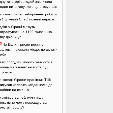
дну категорію людей закликали
одня пити каву: кого це стосується
о категорично заборонено робити
а Яблучний Спас: повний перелік
одіїв в Україні можуть
штрафувати на 1190 гривень за
дну дрібницю
На Волині рясно ростуть
аслюки: показали місце, де шукати
риби
еякі продукти можуть зникнути з
олиць магазинів: які міста під
агрозою
а заході України працівник ТЦК
рикував чоловіка кайданками до
рабини на всю ніч
к змінюється обличчя після
рекетів та чому покращується
иметрія овалу?