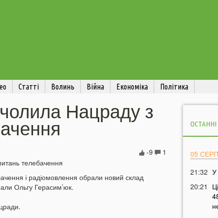
ео
Статті
Волинь
Війна
Економіка
Політика
очолила Нацраду з
бачення
ОСТАННІ
-9
1
05 СЕР
21:32
У
ебачення і радіомовлення обрали новий склад
20:21
Ц
али Ольгу Герасим’юк.
4
н
цради.