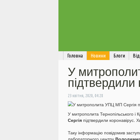
Головна
Новини
Блоги
Від
У митрополи
підтвердили 
23 квітня, 2020, 04:28
У митрополита Тернопільського і 
Сергія
підтвердили коронавірус. Х
Таку інформацію повідомив заступ
лабораторного центру
Володимир