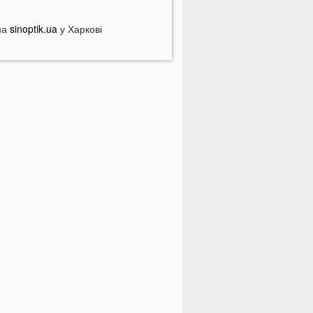
іловат світла у серпні
на
опулярний продукт подорожчав на
sinoptik.ua
у Харкові
0%: ціни можуть зрости ще більше
 Луцьку чоловік вдарив сусіда
верима: за конфлікт доведеться
орого заплатити
ідомий український хореограф
оскаржився на проблеми зі
доров'ям
 селах на Волині відключать газ:
ерелік населених пунктів
 басейні біля будинку втопилася 1-
ічна дитина
країнці можуть втратити відстрочку
ід мобілізації у серпні
На Волині авто злетіло з дороги:
остраждали п’ятеро підлітків
а Волині два дні вируватиме