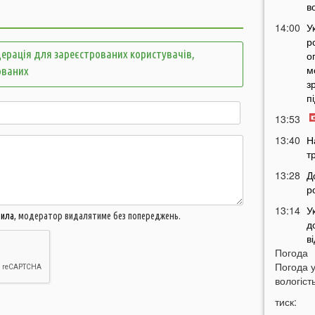
в
14:00
У
р
ерація для зареєстрованих користувачів,
о
м
ованих
з
п
13:53
13:40
Н
т
13:28
Д
р
13:14
У
вила
, модератор видалятиме без попереджень.
д
в
Погода
12:45
У
Погода 
п
вологість
с
тиск:
12:26
С