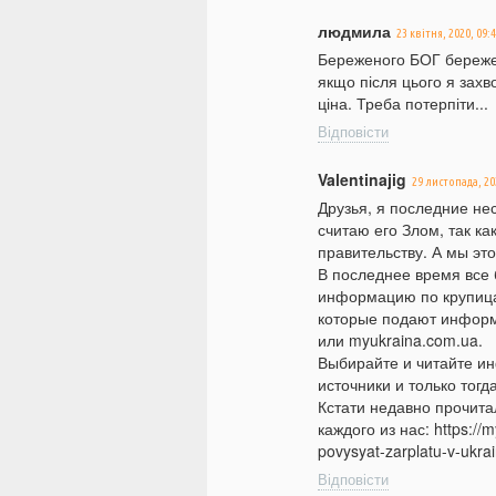
людмила
23 квітня, 2020, 09:
Береженого БОГ береже.
якщо після цього я захв
ціна. Треба потерпіти...
Відповісти
Valentinajig
29 листопада, 20
Друзья, я последние нес
считаю его Злом, так к
правительству. А мы эт
В последнее время все
информацию по крупица
которые подают информ
или myukraina.com.ua.
Выбирайте и читайте и
источники и только тог
Кстати недавно прочита
каждого из нас: https://
povysyat-zarplatu-v-ukra
Відповісти