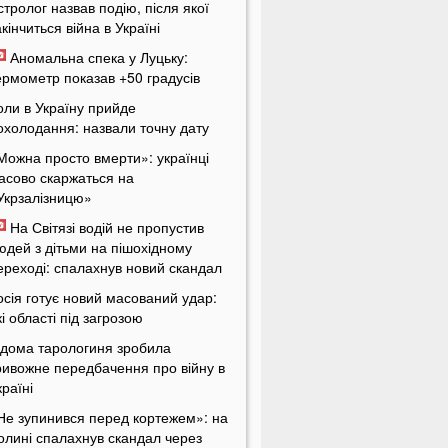
стролог назвав подію, після якої
акінчиться війна в Україні
Аномальна спека у Луцьку:
ермометр показав +50 градусів
оли в Україну прийде
охолодання: назвали точну дату
Можна просто вмерти»: українці
асово скаржаться на
Укрзалізницю»
На Світязі водій не пропустив
юдей з дітьми на пішохідному
ереході: спалахнув новий скандал
осія готує новий масований удар:
кі області під загрозою
ідома тарологиня зробила
ривожне передбачення про війну в
країні
Не зупинився перед кортежем»: на
олині спалахнув скандал через