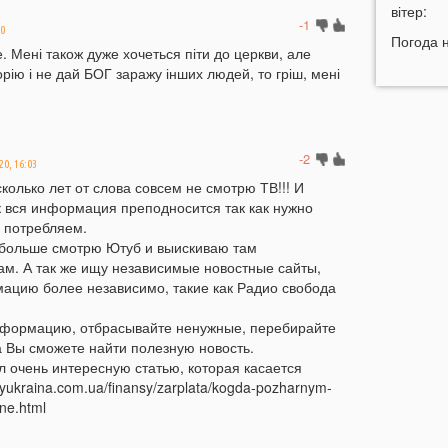
вітер:
к
-1
40
12:13
Погода 
П
 Мені також дуже хочеться піти до церкви, але
7
орію і не дай БОГ заражу інших людей, то гріш, мені
11:44
У
д
д
-2
11:27
В
20, 16:03
п
колько лет от слова совсем не смотрю ТВ!!! И
з
ак вся информация преподносится так как нужно
о потребляем.
11:12
У
 больше смотрю Ютуб и выискиваю там
п
м. А так же ищу независимые новостные сайты,
10:56
У
ацию более независимо, такие как Радио свобода
р
нформацию, отбрасывайте ненужные, перебирайте
10:43
У
да Вы сможете найти полезную новость.
в
л очень интересную статью, которая касается
10:25
myukraina.com.ua/finansy/zarplata/kogda-pozharnym-
п
ine.html
10:11
Н