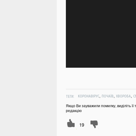
,
,
,
ТЕГИ:
КОРОНАВІРУС
ПОЧАЇВ
ХВОРОБА
С
Якщо Ви зауважили помилку, виділіть її 
редакцію
19