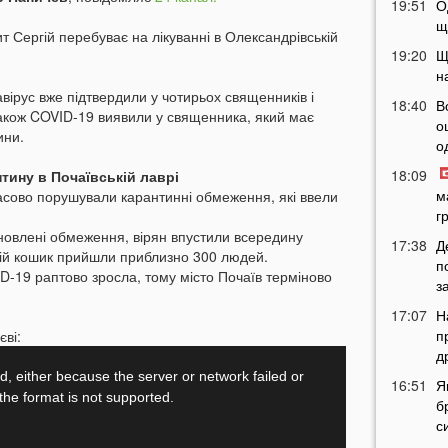
19:51
О
щ
т Сергій перебуває на лікуванні в Олександрівській
19:20
Щ
н
вірус вже підтвердили у чотирьох священників і
18:40
В
Також COVID-19 виявили у священника, який має
о
ини.
о
18:09
тину в Почаївській лаврі
м
масово порушували карантинні обмеження, які ввели
г
ановлені обмеження, вірян впустили всередину
17:38
Д
ній кошик прийшли приблизно 300 людей.
п
ID-19 раптово зросла, тому місто Почаїв терміново
з
17:07
Н
п
єві:
д
16:51
Я
б
с