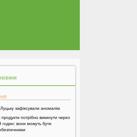
 НОВИНИ
ПНЯ
 Луцьку зафіксували аномалію
і продукти потрібно викинути через
8 годин: вони можуть бути
ебезпечними