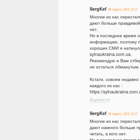
SergKef
08 грудня, 2020, 20:27
Многие из нас перестали
дают больше правдивой 
нет.
Но в последнее время 
информацию, поэтому п
хороших СМИ я наткнулся
sylnaukraina.com.ua.
Рекомендую и Вам отбир
не остаться обманутым.
Кстати, совсем недавно
каждого из нас :
https://sylnaukraina.com
Відповісти
SergKef
08 грудня, 2020, 20:27
Многие из нас перестали
дают намного больше п
читать, а кого нет.
Но в последнее время о