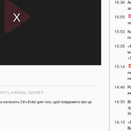
16:36
А
з
16:05
т
15:53
К
п
15:35
«
м
«
15:14
л
п
14:46
Р
,
,
я
МЕРТЬ
ІНФЕКЦІЯ
ЗДОРОВ'Я
14:30
В
та натисніть Ctrl+Enter для того, щоб повідомити про це
т
У
14:15
«
В