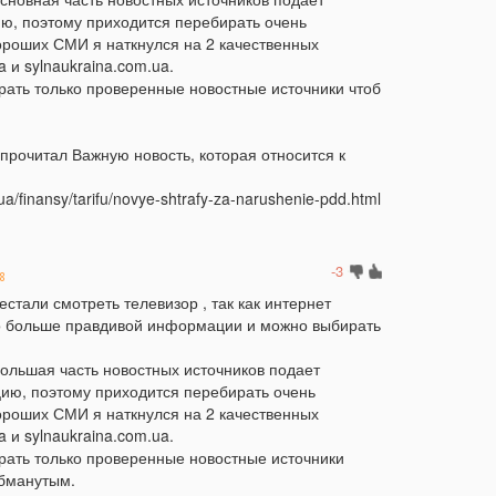
«
, поэтому приходится перебирать очень
ороших СМИ я наткнулся на 2 качественных
20:39
Щ
ua и sylnaukraina.com.ua.
в
рать только проверенные новостные источники чтоб
20:14
Н
п
 прочитал Важную новость, которая относится к
19:50
Я
п
ua/finansy/tarifu/novye-shtrafy-za-narushenie-pdd.html
19:35
Л
п
19:06
Б
-3
28
ч
стали смотреть телевизор , так как интернет
п
о больше правдивой информации и можно выбирать
18:51
У
н
ольшая часть новостных источников подает
ю, поэтому приходится перебирать очень
18:32
М
ороших СМИ я наткнулся на 2 качественных
б
ua и sylnaukraina.com.ua.
с
рать только проверенные новостные источники
18:07
С
обманутым.