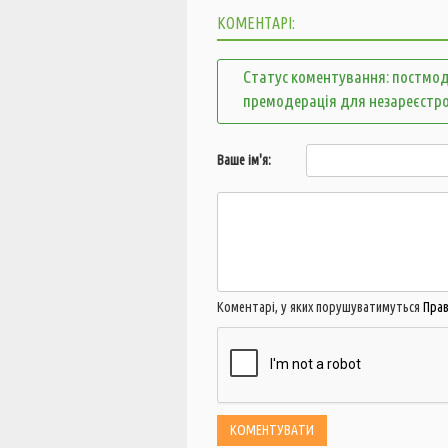
КОМЕНТАРІ:
Статус коментування: постмод
премодерація для незареєстр
Ваше ім'я:
Коментарі, у яких порушуватимуться
Пра