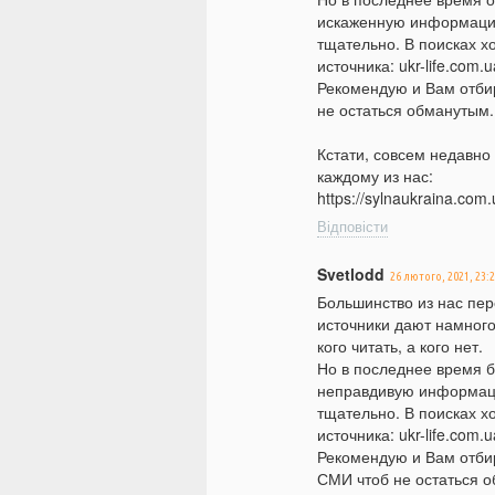
искаженную информацию
тщательно. В поисках х
источника: ukr-life.com.
Рекомендую и Вам отби
не остаться обманутым.
Кстати, совсем недавно
каждому из нас:
https://sylnaukraina.com.
Відповісти
Svetlodd
26 лютого, 2021, 23:
Большинство из нас пере
источники дают намног
кого читать, а кого нет.
Но в последнее время б
неправдивую информаци
тщательно. В поисках х
источника: ukr-life.com.
Рекомендую и Вам отби
СМИ чтоб не остаться 