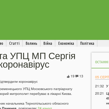
ео
Статті
Волинь
Війна
Економіка
Політика
та УПЦ МП Сергія
коронавірус
ОСТАННІ
19
13
05 СЕР
21:32
У
Кременецького УПЦ Московського патріархату
20:21
Ц
ворий митрополит перебуває в лікарні Києва.
4
н
ник начальника Тернопільського обласного
 Паничев
, повідомляє
24 канал.