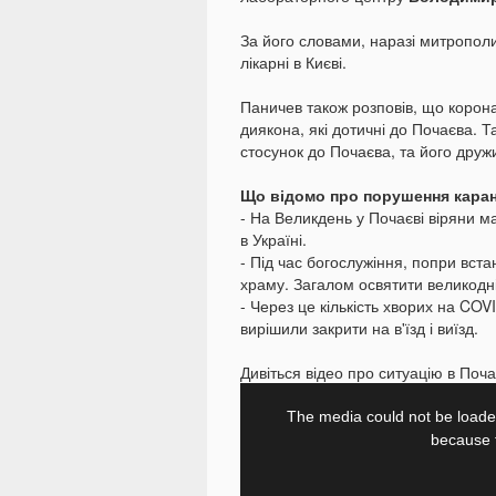
За його словами, наразі митрополи
лікарні в Києві.
Паничев також розповів, що корона
диякона, які дотичні до Почаєва. 
стосунок до Почаєва, та його друж
Що відомо про порушення каран
- На Великдень у Почаєві віряни 
в Україні.
- Під час богослужіння, попри вст
храму. Загалом освятити великод
- Через це кількість хворих на COV
вирішили закрити на в'їзд і виїзд.
Дивіться відео про ситуацію в Поча