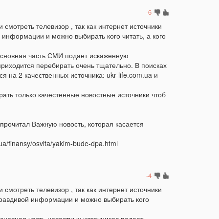
а
-6
09:38
У
 смотреть телевизор , так как интернет источники
п
информации и можно выбирать кого читать, а кого
09:19
основная часть СМИ подает искаженную
09:10
У
риходится перебирать очень тщательно. В поисках
в
 на 2 качественных источника: ukr-life.com.ua и
08:55
Щ
У
ать только качестенные новостные источники чтоб
08:44
У
в
 прочитал Важную новость, которая касается
04 СЕР
.ua/finansy/osvita/yakim-bude-dpa.html
22:47
Щ
ф
-4
22:14
Н
 смотреть телевизор , так как интернет источники
21:00
Н
равдивой информации и можно выбирать кого
т
20:51
Н
сновная часть новостных источников подает