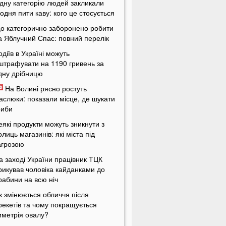
дну категорію людей закликали
одня пити каву: кого це стосується
о категорично заборонено робити
а Яблучний Спас: повний перелік
одіїв в Україні можуть
штрафувати на 1190 гривень за
дну дрібницю
На Волині рясно ростуть
аслюки: показали місце, де шукати
риби
еякі продукти можуть зникнути з
олиць магазинів: які міста під
агрозою
а заході України працівник ТЦК
рикував чоловіка кайданками до
рабини на всю ніч
к змінюється обличчя після
рекетів та чому покращується
иметрія овалу?