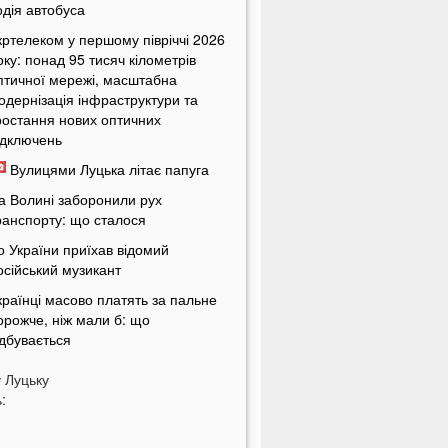
одія автобуса
кртелеком у першому півріччі 2026
оку: понад 95 тисяч кілометрів
птичної мережі, масштабна
одернізація інфраструктури та
ростання нових оптичних
ідключень
Вулицями Луцька літає папуга
а Волині заборонили рух
ранспорту: що сталося
о України приїхав відомий
осійський музикант
країнці масово платять за пальне
орожче, ніж мали б: що
ідбувається
країнців попередили про
у
Луцьку
овернення графіків відключень
:
вітла
кільки українці будуть платити за