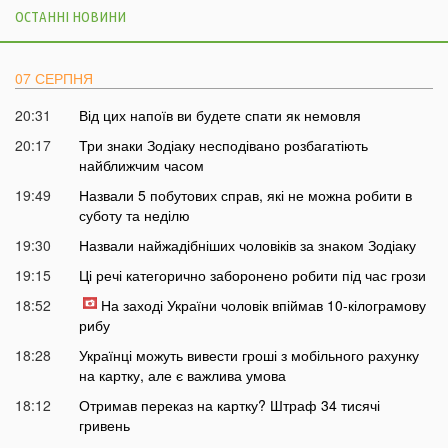
ОСТАННІ НОВИНИ
07 СЕРПНЯ
20:31
Від цих напоїв ви будете спати як немовля
20:17
Три знаки Зодіаку несподівано розбагатіють
найближчим часом
19:49
Назвали 5 побутових справ, які не можна робити в
суботу та неділю
19:30
Назвали найжадібніших чоловіків за знаком Зодіаку
19:15
Ці речі категорично заборонено робити під час грози
18:52
На заході України чоловік впіймав 10-кілограмову
рибу
18:28
Українці можуть вивести гроші з мобільного рахунку
на картку, але є важлива умова
18:12
Отримав переказ на картку? Штраф 34 тисячі
гривень