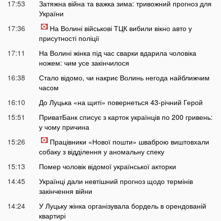
17:53
Затяжна війна та важка зима: тривожний прогноз для
України
17:36
На Волині військові ТЦК вибили вікно авто у
присутності поліції
17:11
На Волині жінка під час сварки вдарила чоловіка
ножем: чим усе закінчилося
16:38
Стало відомо, чи накриє Волинь негода найближчим
часом
16:10
До Луцька «на щиті» повернеться 43-річний Герой
15:51
ПриватБанк списує з карток українців по 200 гривень:
у чому причина
15:26
Працівники «Нової пошти» шваброю виштовхали
собаку з відділення у аномальну спеку
15:13
Помер чоловік відомої української акторки
14:45
Українці дали невтішний прогноз щодо термінів
закінчення війни
14:24
У Луцьку жінка організувала бордель в орендованій
квартирі