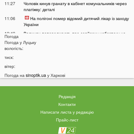
11:27
Чоловік кинув гранату в кабінет комунальників через
платіжку: деталі
11:06
На полігоні помер відомий дитячий лікар із заходу
України
10:40
Волинян попереджають про серйозну небезпеку на
Погода
трасі біля Луцька
Погода у
Луцьку
10:15
вологість:
На Волині негода наробила лиха: показали
наслідки
тиск:
09:47
У Луцьку зафіксували нову аномалію
вітер:
09:16
На війні загинули двоє військових з Волині
Погода на
sinoptik.ua
у Харкові
06 СЕРПНЯ
21:44
На Луцьк насувається гроза
Редакція
21:06
Біля Луцька негода наробила біди: волиняни
Контакти
публікують наслідки у мережі
Написати листа у редакцію
20:16
Астрологи назвали знаки Зодіаку, для яких серпень
Прайс-лист
стане найгіршим місяцем року
19:44
Врожай під загрозою: як врятувати город від