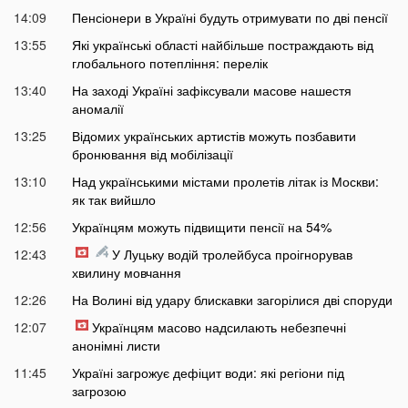
14:09
Пенсіонери в Україні будуть отримувати по дві пенсії
13:55
Які українські області найбільше постраждають від
глобального потепління: перелік
13:40
На заході Україні зафіксували масове нашестя
аномалії
13:25
Відомих українських артистів можуть позбавити
бронювання від мобілізації
13:10
Над українськими містами пролетів літак із Москви:
як так вийшло
12:56
Українцям можуть підвищити пенсії на 54%
12:43
У Луцьку водій тролейбуса проігнорував
хвилину мовчання
12:26
На Волині від удару блискавки загорілися дві споруди
12:07
Українцям масово надсилають небезпечні
анонімні листи
11:45
Україні загрожує дефіцит води: які регіони під
загрозою