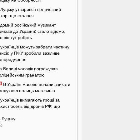
 Луцьку утворився величезний
атор: що сталося
ідомий російський музикант
риїхав до України: стало відомо,
о він тут робить
 українців можуть забрати частину
енсії: у ПФУ зробили важливе
опередження
а Волині чоловік погрожував
оліцейським гранатою
В Україні масово почали зникати
родукти з полиць магазинів
 українців вимагають гроші за
ахист осель від дронів РФ: що
ідбувається
у
Луцьку
ЦК отримають нові дані про
:
країнців: під контроль потраплять
авіть ті, хто за кордоном