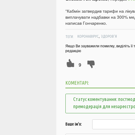
“Кабмін затвердив тарифи на ліку
виплачувати надбавки на 300% мед
написав Гончаренко.
,
ТЕГИ:
КОРОНАВІРУС
ЗДОРОВ'Я
Якщо Ви зауважили помилку, виділіть її 
редакцію
9
КОМЕНТАРІ:
Статус коментування: постмод
премодерація для незареєстр
Ваше ім'я: