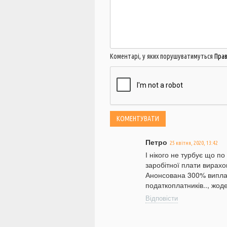
Коментарі, у яких порушуватимуться
Пра
Петро
25 квітня, 2020, 13:42
І нікого не турбує що п
заробітної плати вирахов
Анонсована 300% виплат
податкоплатників.., жод
Відповісти