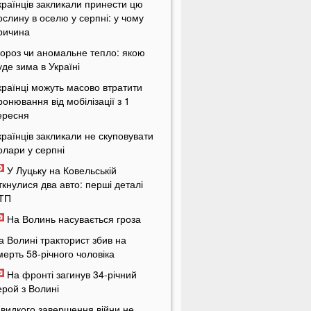
країнців закликали принести цю
ослину в оселю у серпні: у чому
ричина
ороз чи аномальне тепло: якою
уде зима в Україні
країнці можуть масово втратити
ронювання від мобілізації з 1
ересня
країнців закликали не скуповувати
олари у серпні
У Луцьку на Ковельській
іткнулися два авто: перші деталі
ТП
На Волинь насувається гроза
а Волині тракторист збив на
мерть 58-річного чоловіка
На фронті загинув 34-річний
ерой з Волині
видкого завершення війни не