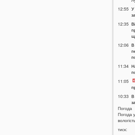
12:55
У
з
12:35
В
п
щ
12:06
В
п
п
11:34
Н
п
11:05
п
10:33
В
з
Погода
в
Погода 
10:04
Т
вологість
у
тиск:
н