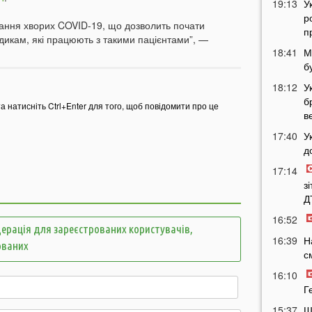
19:13
У
р
вання хворих COVID-19, що дозволить почати
п
икам, які працюють з такими пацієнтами”, —
18:41
М
б
18:12
У
б
та натисніть Ctrl+Enter для того, щоб повідомити про це
в
17:40
У
д
17:14
з
Д
16:52
ерація для зареєстрованих користувачів,
16:39
Н
ованих
с
16:10
Г
15:37
Ш