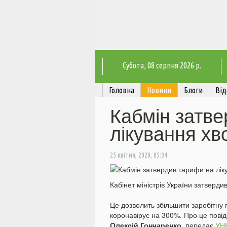
Субота
, 08 серпня 2026 р.
Головна
Новини
Блоги
Від
Кабмін затв
лікування хв
25 квітня, 2020, 05:34
Кабінет міністрів України затверд
Це дозволить збільшити заробітну
коронавірус на 300%. Про це пові
Олексій Гончаренко
, передає
УН