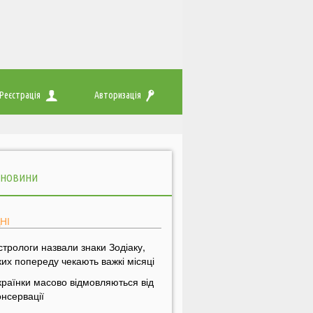
Реєстрація
Авторизація
 НОВИНИ
НІ
стрологи назвали знаки Зодіаку,
ких попереду чекають важкі місяці
країнки масово відмовляються від
онсервації