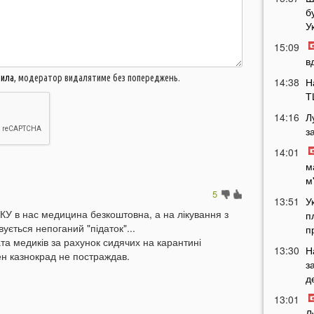
б
У
15:09
в
вила
, модератор видалятиме без попереджень.
14:38
Н
Т
14:16
Л
з
14:01
м
м
5
13:51
У
о КУ в нас медицина безкоштовна, а на лікування з
п
ується непоганий "підаток"...
п
а медиків за рахунок сидячих на карантині
13:30
Н
ен казнокрад не постраждав.
з
д
13:01
Л