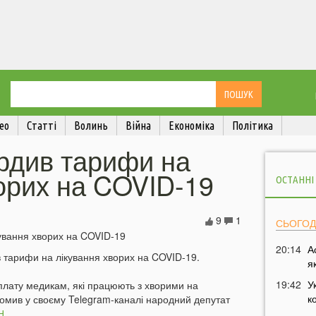
ео
Статті
Волинь
Війна
Економіка
Політика
ердив тарифи на
орих на COVID-19
ОСТАННІ
9
1
СЬОГОД
20:14
А
ив тарифи на лікування хворих на COVID-19.
я
19:42
У
 плату медикам, які працюють з хворими на
к
домив у своєму Telegram-каналі народний депутат
Н
.