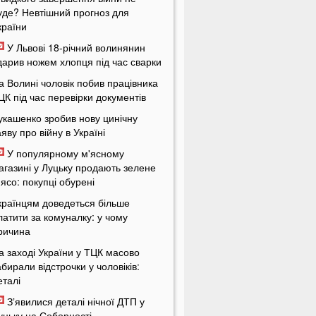
уде? Невтішний прогноз для
країни
У Львові 18-річний волинянин
дарив ножем хлопця під час сварки
а Волині чоловік побив працівника
ЦК під час перевірки документів
укашенко зробив нову цинічну
аяву про війну в Україні
У популярному м'ясному
агазині у Луцьку продають зелене
'ясо: покупці обурені
країнцям доведеться більше
латити за комуналку: у чому
ричина
а заході України у ТЦК масово
абирали відстрочки у чоловіків:
еталі
Зʼявилися деталі нічної ДТП у
уцьку на Соборності