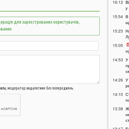
16:12
В
у
15:54
В
ерація для зареєстрованих користувачів,
щ
ованих
15:23
Н
Л
15:05
п
14:53
У
п
с
14:26
У
р
вила
, модератор видалятиме без попереджень.
14:10
С
п
13:38
Ж
н
с
13:17
Е