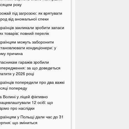
ісяцем року
рожай під загрозою: як врятувати
ород від аномальної спеки
країнців закликали зробити запаси
их товарів: повний перелік
країнцям можуть заборонити
становлювати кондиціонери: у
ому причина
ласникам гаражів зробили
опередження: за що доведеться
латити у 2026 році
країнців попередили про два важкі
ісяці попереду
а Волині у ліцей фіктивно
рацевлаштували 12 осіб: що
ідомо про наслідки
країнцям у Польщі дали час до 31
ерпня: що зміниться