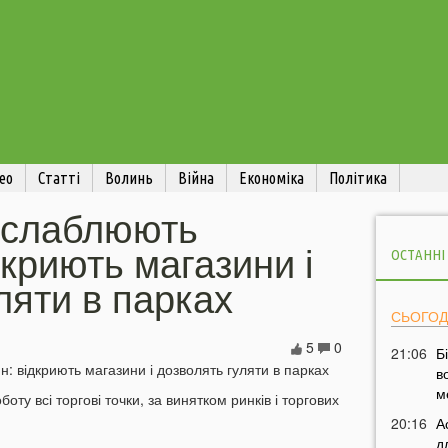
ео
Статті
Волинь
Війна
Економіка
Політика
ослаблюють
дкриють магазини і
ОСТАННІ
ляти в парках
СЬОГОД
5
0
21:06
Б
в
м
боту всі торгові точки, за винятком ринків і торгових
20:16
А
д