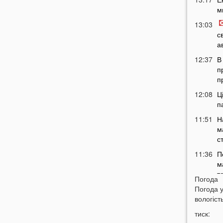
м
13:03
с
а
12:37
В
п
п
12:08
Ц
п
11:51
Н
м
с
11:36
П
м
т
Погода
11:07
Погода 
У
вологість
б
10:50
тиск:
У