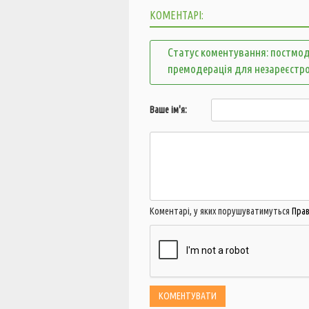
КОМЕНТАРІ:
Статус коментування: постмод
премодерація для незареєстр
Ваше ім'я:
Коментарі, у яких порушуватимуться
Пра