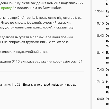
ови Іон Кіку після засідання Комісії з надзвичайних
м
 правда"
з посиланням на Newsmaker.
19:44
В
г
очки роздрібної торгівлі, незалежно від категорії, за
в. Якщо це спеціалізований, окремий магазин,
19:15
У
му дотриманні санітарних норм", - сказав Кіку.
ц
18:43
У
 дозволять гуляти в парках, але вони повинні
в
 і не збиратися групами більше трьох осіб.
ч
оголосили надзвичайний стан.
18:14
В
п
вердили 3110 випадків зараження коронавірусом, 84
п
17:42
У
м
17:13
Н
та натисніть Ctrl+Enter для того, щоб повідомити про це
п
в
16:40
У
с