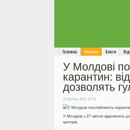
Головна
Новини
Блоги
Від
У Молдові п
карантин: ві
дозволять гу
25 квітня, 2020, 07:50
У Молдові з 27 квітня відновлять ро
центрів.