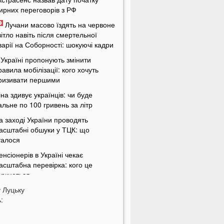
ирних переговорів з РФ
Лучани масово їздять на червоне
вітло навіть після смертельної
варії на Соборності: шокуючі кадри
 Україні пропонують змінити
равила мобілізації: кого хочуть
ризивати першими
іна здивує українців: чи буде
альне по 100 гривень за літр
а заході України проводять
асштабні обшуки у ТЦК: що
талося
енсіонерів в Україні чекає
асштабна перевірка: кого це
оркнеться
у
країну накриє потужна магнітна
Луцьку
:
уря: названі небезпечні дати
 Луцьку на Ковельській затримали