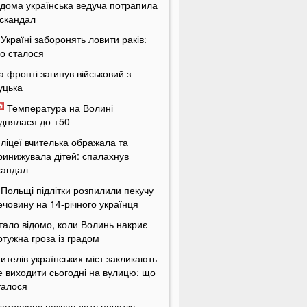
ідома українська ведуча потрапила
 скандал
 Україні заборонять ловити раків:
о сталося
а фронті загинув військовий з
уцька
Температура на Волині
іднялася до +50
 ліцеї вчителька ображала та
ринижувала дітей: спалахнув
кандал
 Польщі підлітки розпилили пекучу
ечовину на 14-річного українця
тало відомо, коли Волинь накриє
отужна гроза із градом
ителів українських міст закликають
е виходити сьогодні на вулицю: що
талося
кстрасенс назвав дату початку