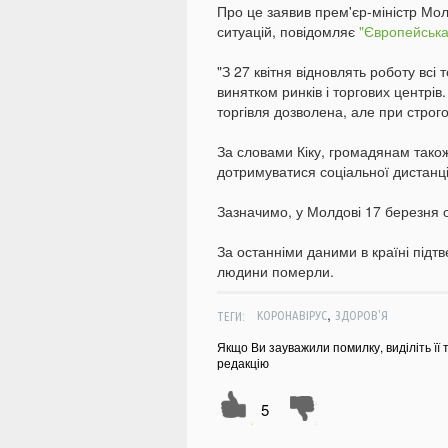
Про це заявив прем'єр-міністр Молд
ситуацій, повідомляє
"Європейська
"З 27 квітня відновлять роботу всі т
винятком ринків і торгових центрі
торгівля дозволена, але при строго
За словами Кіку, громадянам також
дотримуватися соціальної дистанції
Зазначимо, у Молдові 17 березня 
За останніми даними в країні підт
людини померли.
,
ТЕГИ:
КОРОНАВІРУС
ЗДОРОВ'Я
Якщо Ви зауважили помилку, виділіть її 
редакцію
5