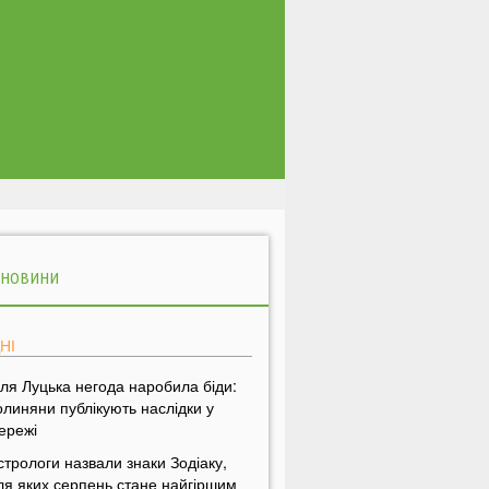
 НОВИНИ
НІ
іля Луцька негода наробила біди:
олиняни публікують наслідки у
ережі
стрологи назвали знаки Зодіаку,
ля яких серпень стане найгіршим