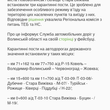
встановили три карантинні пости. Це зроблено для
забезпечення особливого режиму в’їзду на
територію цих населених пунктів та виїзду з них.
Відповідне
рішення
ухвалила Регіональна комісія з
питань ТЕБ та НС.
Про це інформує Служба автомобільних доріг у
Волинській області на своїй
сторінці
у фейсбуці.
Карантинні пости на автодорогах державного
значення встановили у таких місцях:
– км 71+162 та км 77+750 а/д Р-15 Ковель –
Володимир-Волинський – Червоноград – Жовква;
– км 15+600 та км 11+700 а/д Т-03-09 /Т-03-08/-
Дубечне - Стара Вижівка - /М-07/ - Турійськ -
Рожище - Ківерці - Піддубці -/ Н-22/;
– км 0+600 а/д Т-03-10 Стара Вижівка - Буцин - /
М-19/.