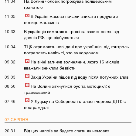
11:34
На Волині чоловік погрожував поліцейським
гранатою
11:05
В Україні масово почали зникати продукти з
полиць магазинів
10:33
В українців вимагають гроші за захист осель від
дронів РФ: що відбувається
10:04
ТЦК отримають нові дані про українців: під контроль
потраплять навіть ті, хто за кордоном
09:32
На війні загинув волинянин, якого 16 місяців
вважали зниклим безвісти
09:03
Захід України пішов під воду після потужних злив
08:50
На Волині зіткнулися бус та мотоцикл: є
травмований
07:46
У Луцьку на Соборності сталася чергова ДТП: є
постраждалі
07 СЕРПНЯ
20:31
Від цих напоїв ви будете спати як немовля