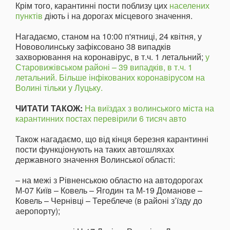
Крім того, карантинні пости поблизу цих
населених
пунктів
діють і на дорогах місцевого значення.
Нагадаємо, станом на 10:00 п'ятниці, 24 квітня, у
Нововолинську зафіксовано 38 випадків
захворювання на коронавірус, в т.ч. 1 летальний;
у
Старовижівськом районі – 39 випадків, в т.ч. 1
летальний. Більше інфікованих коронавірусом на
Волині тільки у Луцьку.
ЧИТАТИ ТАКОЖ:
На виїздах з волинського міста на
карантинних постах перевірили 6 тисяч авто
Також нагадаємо, що від кінця березня карантинні
пости функціонують на таких автошляхах
державного значення Волинської області:
– на межі з Рівненською областю на автодорогах
М-07 Київ – Ковель – Ягодин та М-19 Доманове –
Ковель – Чернівці – Тереблече (в районі з’їзду до
аеропорту);