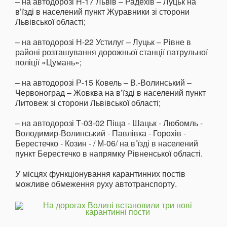
– на автодорозі Н-17 Львів – Радехів – Луцьк на
в’їзді в населений пункт Журавники зі сторони
Львівської області;
– на автодорозі Н-22 Устилуг – Луцьк – Рівне в
районі розташування дорожньої станції патрульної
поліції «Цумань»;
– на автодорозі Р-15 Ковель – В.-Волинський –
Червоноград – Жовква на в’їзді в населений пункт
Литовеж зі сторони Львівської області;
– на автодорозі Т-03-02 Піща - Шацьк - Любомль -
Володимир-Волинський - Павлівка - Горохів -
Берестечко - Козин - / М-06/ на в’їзді в населений
пункт Берестечко в напрямку Рівненської області.
У місцях функціонування карантинних постів
можливе обмеження руху автотранспорту.