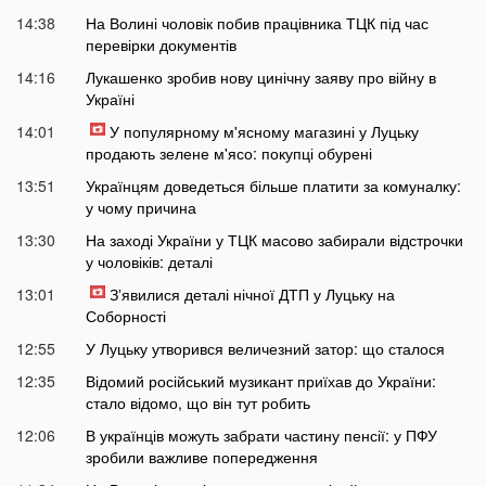
14:38
На Волині чоловік побив працівника ТЦК під час
перевірки документів
14:16
Лукашенко зробив нову цинічну заяву про війну в
Україні
14:01
У популярному м'ясному магазині у Луцьку
продають зелене м'ясо: покупці обурені
13:51
Українцям доведеться більше платити за комуналку:
у чому причина
13:30
На заході України у ТЦК масово забирали відстрочки
у чоловіків: деталі
13:01
Зʼявилися деталі нічної ДТП у Луцьку на
Соборності
12:55
У Луцьку утворився величезний затор: що сталося
12:35
Відомий російський музикант приїхав до України:
стало відомо, що він тут робить
12:06
В українців можуть забрати частину пенсії: у ПФУ
зробили важливе попередження