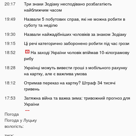
20:17
Три знаки Зодіаку несподівано розбагатіють
найближчим часом
19:49
Назвали 5 побутових справ, які не можна робити в
суботу та неділю
19:30
Назвали найжадібніших чоловіків за знаком Зодіаку
19:15
Ці речі категорично заборонено робити під час грози
18:52
На заході України чоловік впіймав 10-кілограмову
рибу
18:28
Українці можуть вивести гроші з мобільного рахунку
на картку, але є важлива умова
18:12
Отримав переказ на картку? Штраф 34 тисячі
гривень
17:53
Затяжна війна та важка зима: тривожний прогноз для
України
17:36
На Волині військові ТЦК вибили вікно авто у
Погода
присутності поліції
Погода у
Луцьку
вологість:
17:11
На Волині жінка під час сварки вдарила чоловіка
ножем: чим усе закінчилося
тиск: