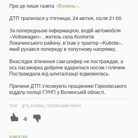
Про це пише газета
«Волинь»
.
ДТП трапилася у п'ятницю, 24 квітня, після 21:00.
За попередньою інформацією, водій автомобіля
«Volkswagen» , житель села Колпитів
Локачинського району, в’їхав у трактор «Kubota»,
який рухався попереду в попутному напрямку.
Внаслідок зіткнення сам шофер не постраждав, а
ось пасажирка добряче вдарилася носом і плечем.
Постраждала від шпиталізації відмовилась.
Причини ДТП з’ясовують працівники Горохівського
відділу поліції ГУНП у Волинській області.
,
,
ТЕГИ:
ДТП
ВОЛИНЬ
ГОРОХІВСЬКИЙ РАЙОН
-6
КОМЕНТАРІ: