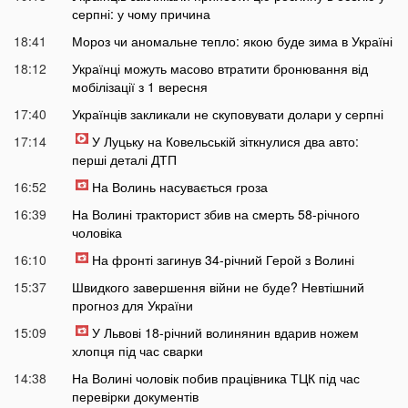
серпні: у чому причина
18:41
Мороз чи аномальне тепло: якою буде зима в Україні
18:12
Українці можуть масово втратити бронювання від
мобілізації з 1 вересня
17:40
Українців закликали не скуповувати долари у серпні
17:14
У Луцьку на Ковельській зіткнулися два авто:
перші деталі ДТП
16:52
На Волинь насувається гроза
16:39
На Волині тракторист збив на смерть 58-річного
чоловіка
16:10
На фронті загинув 34-річний Герой з Волині
15:37
Швидкого завершення війни не буде? Невтішний
прогноз для України
15:09
У Львові 18-річний волинянин вдарив ножем
хлопця під час сварки
14:38
На Волині чоловік побив працівника ТЦК під час
перевірки документів