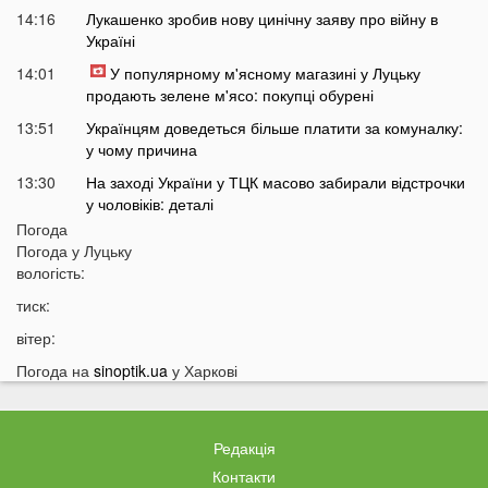
14:16
Лукашенко зробив нову цинічну заяву про війну в
Україні
14:01
У популярному м'ясному магазині у Луцьку
продають зелене м'ясо: покупці обурені
13:51
Українцям доведеться більше платити за комуналку:
у чому причина
13:30
На заході України у ТЦК масово забирали відстрочки
у чоловіків: деталі
Погода
13:01
Зʼявилися деталі нічної ДТП у Луцьку на
Погода у
Луцьку
Соборності
вологість:
12:55
У Луцьку утворився величезний затор: що сталося
тиск:
12:35
Відомий російський музикант приїхав до України:
вітер:
стало відомо, що він тут робить
Погода на
sinoptik.ua
у Харкові
12:06
В українців можуть забрати частину пенсії: у ПФУ
зробили важливе попередження
11:34
На Волині чоловік погрожував поліцейським
Редакція
гранатою
Контакти
11:05
В Україні масово почали зникати продукти з