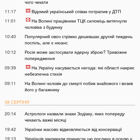
чого чекати
11:17
Відомий український співак потрапив у ДТП
11:01
На Волині працівники ТЦК силоміць витягнули
чоловіка з будинку
10:40
Популярний овоч стрімко дешевшає другий тиждень
поспіль, але є нюанс
10:12
Росія може застосувати ядерну зброю? Тривожне
попередження
09:39
На Україну насувається негода: які області накриє
небезпечна стихія
09:11
На Волині чоловік до смерті побив знайомого і возив
його у багажнику
08 СЕРПНЯ
20:14
Астрологи назвали знаки Зодіаку, яких попереду
чекають важкі місяці
19:42
Українки масово відмовляються від консервації
19:13
Українців закликали принести цю рослину в оселю у