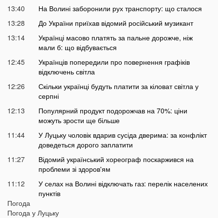
13:40
На Волині заборонили рух транспорту: що сталося
13:28
До України приїхав відомий російський музикант
13:14
Українці масово платять за пальне дорожче, ніж
мали б: що відбувається
12:45
Українців попередили про повернення графіків
відключень світла
12:26
Скільки українці будуть платити за кіловат світла у
серпні
12:13
Популярний продукт подорожчав на 70%: ціни
можуть зрости ще більше
11:44
У Луцьку чоловік вдарив сусіда дверима: за конфлікт
доведеться дорого заплатити
11:27
Відомий український хореограф поскаржився на
проблеми зі здоров'ям
11:12
У селах на Волині відключать газ: перелік населених
пунктів
Погода
10:56
У басейні біля будинку втопилася 1-річна дитина
Погода у
Луцьку