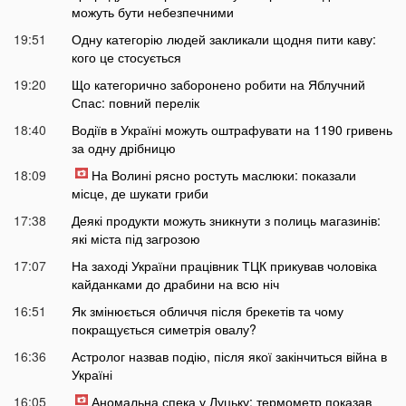
можуть бути небезпечними
19:51
Одну категорію людей закликали щодня пити каву:
кого це стосується
19:20
Що категорично заборонено робити на Яблучний
Спас: повний перелік
18:40
Водіїв в Україні можуть оштрафувати на 1190 гривень
за одну дрібницю
18:09
На Волині рясно ростуть маслюки: показали
місце, де шукати гриби
17:38
Деякі продукти можуть зникнути з полиць магазинів:
які міста під загрозою
17:07
На заході України працівник ТЦК прикував чоловіка
кайданками до драбини на всю ніч
16:51
Як змінюється обличчя після брекетів та чому
покращується симетрія овалу?
16:36
Астролог назвав подію, після якої закінчиться війна в
Україні
16:05
Аномальна спека у Луцьку: термометр показав