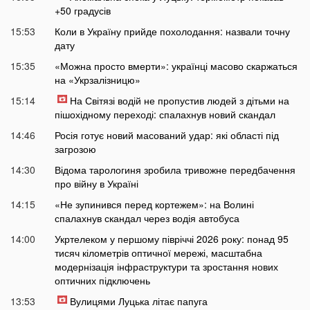
+50 градусів
15:53
Коли в Україну прийде похолодання: назвали точну
дату
15:35
«Можна просто вмерти»: українці масово скаржаться
на «Укрзалізницю»
15:14
На Світязі водій не пропустив людей з дітьми на
пішохідному переході: спалахнув новий скандал
14:46
Росія готує новий масований удар: які області під
загрозою
14:30
Відома тарологиня зробила тривожне передбачення
про війну в Україні
14:15
«Не зупинився перед кортежем»: на Волині
спалахнув скандал через водія автобуса
14:00
Укртелеком у першому півріччі 2026 року: понад 95
тисяч кілометрів оптичної мережі, масштабна
модернізація інфраструктури та зростання нових
оптичних підключень
13:53
Вулицями Луцька літає папуга