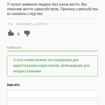
У палаті виявили людину без ознак життя. Він
покінчив життя самогубством. Причину самогубства
встановить слідство.
,
ТЕГИ:
КОРОНАВІРУС
ЗДОРОВ'Я
3
КОМЕНТАРІ:
Статус коментування: постмодерація для
зареєстрованих користувачів, премодерація для
незареєстрованих
Ваше ім'я: