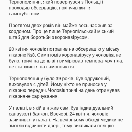
Тернополянин, який повернувся з Польщі і
проходив обсервацію, покінчив життя
самогубством.
Протягом двох років він майже весь час жив за
кордоном. Про це пише Тернопільський міський
штаб для боротьби з коронавірусом.
20 квітня чоловік потрапив на обсервацію у міську
лікарню №3. Симптомів коронавірусу у чоловіка не
було, тричі на день він вимірював температуру тіла,
не скаржився на самопочуття.
Тернополянину було 39 років, був одружений,
виховував 4 дітей. Йому ніхто не приносив у
лікарню передач. Чоловік тричі на день отримував
лікарняне харчування.
У палаті, в якій він жив сам, був індивідуальний
санвузол і балкон. Ввечері, 24 квітня, чоловік
зачинився у палаті. На вечірньому обході медики не
змогли відчинити двері, тому викликали поліцію.