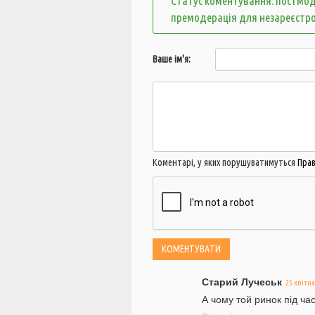
Статус коментування: постмод
премодерація для незареєстр
Ваше ім'я:
Коментарі, у яких порушуватимуться
Пра
Старий Лучеськ
25 квітня
А чому той ринок під ч