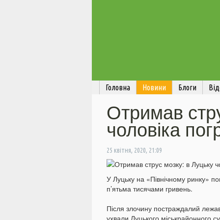
Головна
Новини
Блоги
Від
Отримав стру
чоловіка пог
25 квітня, 2020, 21:09
У Луцьку на «Північному ринку» по
п’ятьма тисячами гривень.
Після злочину постраждалий лежав у
ухвали Луцького міськрайонного су