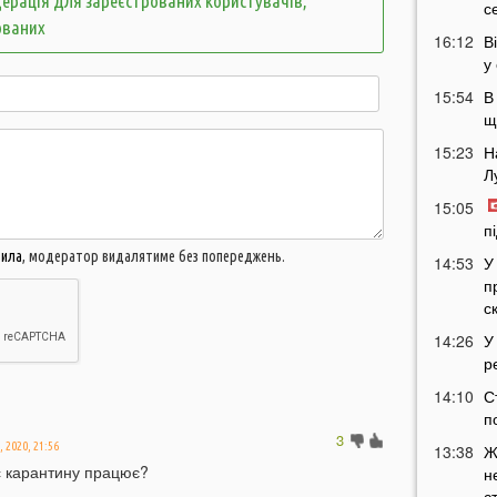
ерація для зареєстрованих користувачів,
с
ованих
16:12
В
у
15:54
В
щ
15:23
Н
Л
15:05
п
вила
, модератор видалятиме без попереджень.
14:53
У
п
с
14:26
У
р
14:10
С
п
3
, 2020, 21:56
13:38
Ж
ас карантину працює?
н
с