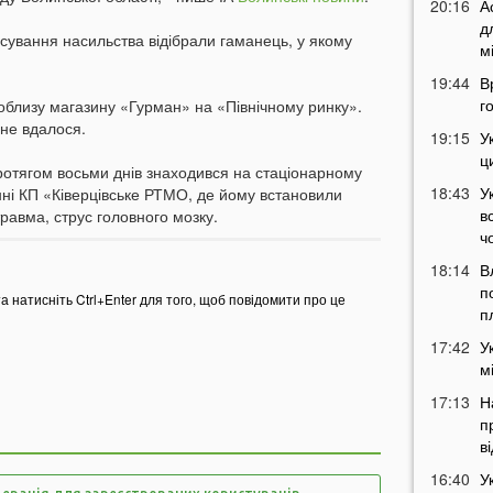
20:16
А
д
сування насильства відібрали гаманець, у якому
м
19:44
В
г
облизу магазину «Гурман» на «Північному ринку».
 не вдалося.
19:15
У
ц
ротягом восьми днів знаходився на стаціонарному
18:43
У
енні КП «Ківерцівське РТМО, де йому встановили
в
травма, струс головного мозку.
ч
18:14
В
п
та натисніть Ctrl+Enter для того, щоб повідомити про це
п
17:42
У
м
17:13
Н
п
в
16:40
У