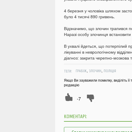
4 березня у чоловіка шляхом засто
було 4 тисячі 890 гривень.
Відзначимо, що злочин трапився п
Наразі особу злочинця встановити
В ухвалі йдеться, що потерпілий п
лікуванні в неврологічному відділ
діагноз: закрита черепно-мозкова 
,
,
ТЕГИ:
ГРАБІЖ
ЗЛОЧИН
ПОЛІЦІЯ
Якщо Ви зауважили помилку, виділіть її 
редакцію
-7
КОМЕНТАРІ: