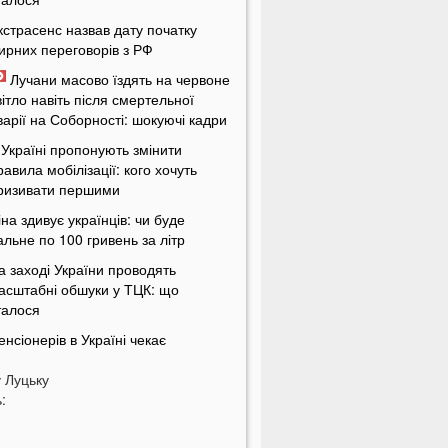
кстрасенс назвав дату початку
ирних переговорів з РФ
Лучани масово їздять на червоне
вітло навіть після смертельної
варії на Соборності: шокуючі кадри
 Україні пропонують змінити
равила мобілізації: кого хочуть
ризивати першими
іна здивує українців: чи буде
альне по 100 гривень за літр
а заході України проводять
асштабні обшуки у ТЦК: що
талося
енсіонерів в Україні чекає
асштабна перевірка: кого це
у
оркнеться
Луцьку
:
країну накриє потужна магнітна
уря: названі небезпечні дати