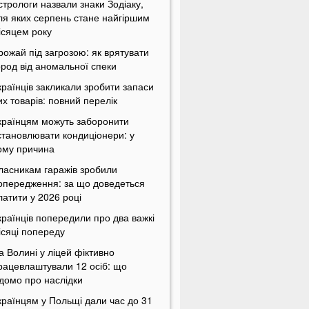
стрологи назвали знаки Зодіаку,
ля яких серпень стане найгіршим
ісяцем року
рожай під загрозою: як врятувати
ород від аномальної спеки
країнців закликали зробити запаси
их товарів: повний перелік
країнцям можуть заборонити
становлювати кондиціонери: у
ому причина
ласникам гаражів зробили
опередження: за що доведеться
латити у 2026 році
країнців попередили про два важкі
ісяці попереду
а Волині у ліцей фіктивно
рацевлаштували 12 осіб: що
ідомо про наслідки
країнцям у Польщі дали час до 31