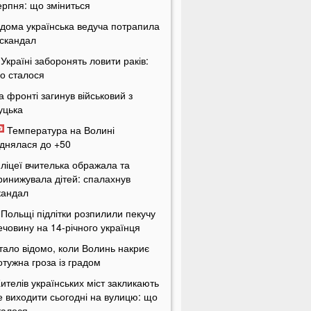
ерпня: що зміниться
ідома українська ведуча потрапила
 скандал
 Україні заборонять ловити раків:
о сталося
а фронті загинув військовий з
уцька
Температура на Волині
іднялася до +50
 ліцеї вчителька ображала та
ринижувала дітей: спалахнув
кандал
 Польщі підлітки розпилили пекучу
ечовину на 14-річного українця
тало відомо, коли Волинь накриє
отужна гроза із градом
ителів українських міст закликають
е виходити сьогодні на вулицю: що
талося