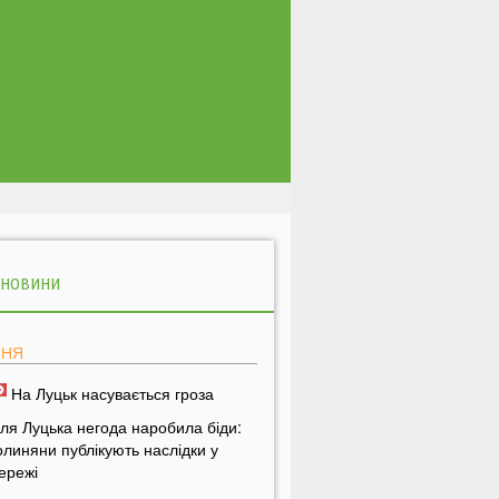
 НОВИНИ
ПНЯ
На Луцьк насувається гроза
іля Луцька негода наробила біди:
олиняни публікують наслідки у
ережі