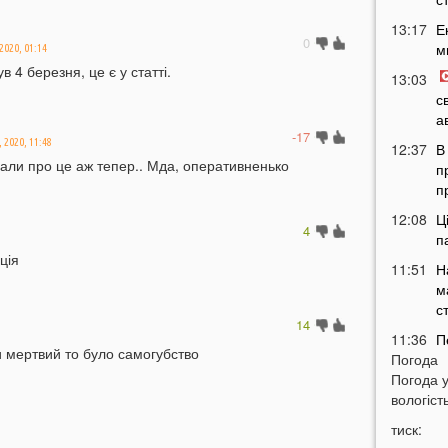
13:17
Е
0
м
2020, 01:14
 4 березня, це є у статті.
13:03
с
а
-17
, 2020, 11:48
12:37
В
сали про це аж тепер.. Мда, оперативненько
п
п
12:08
Ц
4
п
ція
11:51
Н
м
с
14
11:36
П
 мертвий то було самогубство
Погода
м
Погода 
т
вологість
11:07
У
тиск:
б