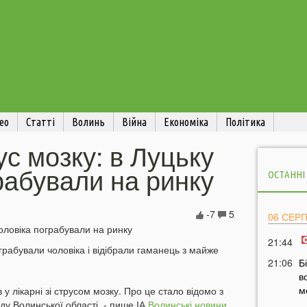
ео
Статті
Волинь
Війна
Економіка
Політика
с мозку: в Луцьку
рабували на ринку
ОСТАННІ
-7
5
06 СЕР
21:44
грабували чоловіка і відібрали гаманець з майже
21:06
Б
в
м
 лікарні зі струсом мозку. Про це стало відомо з
ду Волинської області, - пише ІА
Волинські новини
.