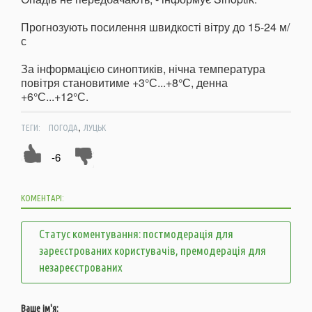
Прогнозують посилення швидкості вітру до 15-24 м/
с
За інформацією синоптиків, нічна температура
повітря становитиме +3°С...+8°С, денна
+6°С...+12°С.
,
ТЕГИ:
ПОГОДА
ЛУЦЬК
-6
КОМЕНТАРІ:
Статус коментування: постмодерація для
зареєстрованих користувачів, премодерація для
незареєстрованих
Ваше ім'я: