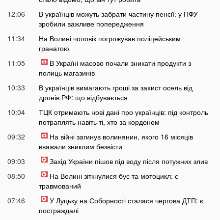
12:06
В українців можуть забрати частину пенсії: у ПФУ
зробили важливе попередження
11:34
На Волині чоловік погрожував поліцейським
гранатою
11:05
В Україні масово почали зникати продукти з
полиць магазинів
10:33
В українців вимагають гроші за захист осель від
дронів РФ: що відбувається
10:04
ТЦК отримають нові дані про українців: під контроль
потраплять навіть ті, хто за кордоном
09:32
На війні загинув волинянин, якого 16 місяців
вважали зниклим безвісти
09:03
Захід України пішов під воду після потужних злив
08:50
На Волині зіткнулися бус та мотоцикл: є
травмований
07:46
У Луцьку на Соборності сталася чергова ДТП: є
постраждалі