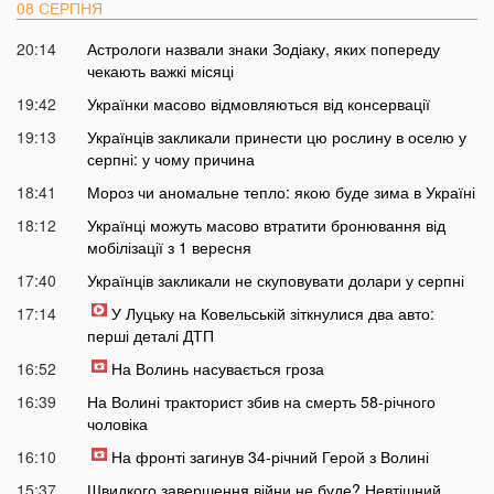
08 СЕРПНЯ
20:14
Астрологи назвали знаки Зодіаку, яких попереду
чекають важкі місяці
19:42
Українки масово відмовляються від консервації
19:13
Українців закликали принести цю рослину в оселю у
серпні: у чому причина
18:41
Мороз чи аномальне тепло: якою буде зима в Україні
18:12
Українці можуть масово втратити бронювання від
мобілізації з 1 вересня
17:40
Українців закликали не скуповувати долари у серпні
17:14
У Луцьку на Ковельській зіткнулися два авто:
перші деталі ДТП
16:52
На Волинь насувається гроза
16:39
На Волині тракторист збив на смерть 58-річного
чоловіка
16:10
На фронті загинув 34-річний Герой з Волині
15:37
Швидкого завершення війни не буде? Невтішний