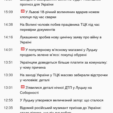
прогноз для України
15:09
У Львові 18-річний волинянин вдарив ножем
хлопця під час сварки
14:38
На Волині чоловік побив працівника ТЦК під час
перевірки документів
14:16
Лукашенко зробив нову цинічну заяву про війну в
Україні
14:01
У популярному м'ясному магазині у Луцьку
продають зелене м'ясо: покупці обурені
13:51
Українцям доведеться більше платити за комуналку:
у чому причина
13:30
На заході України у ТЦК масово забирали відстрочки
у чоловіків: деталі
13:01
Зʼявилися деталі нічної ДТП у Луцьку на
Соборності
12:55
У Луцьку утворився величезний затор: що сталося
12:35
Відомий російський музикант приїхав до України:
стало відомо, що він тут робить