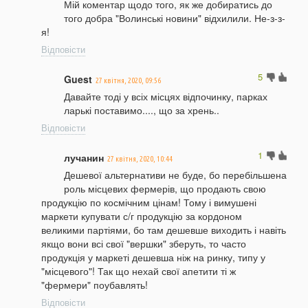
Мій коментар щодо того, як же добиратись до
того добра "Волинські новини" відхилили. Не-з-з-
я!
Відповісти
5
Guest
27 квітня, 2020, 09:56
Давайте тоді у всіх місцях відпочинку, парках
ларькі поставимо...., що за хрень..
Відповісти
1
лучанин
27 квітня, 2020, 10:44
Дешевої альтернативи не буде, бо перебільшена
роль місцевих фермерів, що продають свою
продукцію по космічним цінам! Тому і вимушені
маркети купувати с/г продукцію за кордоном
великими партіями, бо там дешевше виходить і навіть
якщо вони всі свої "вершки" зберуть, то часто
продукція у маркеті дешевша ніж на ринку, типу у
"місцевого"! Так що нехай свої апетити ті ж
"фермери" поубавлять!
Відповісти