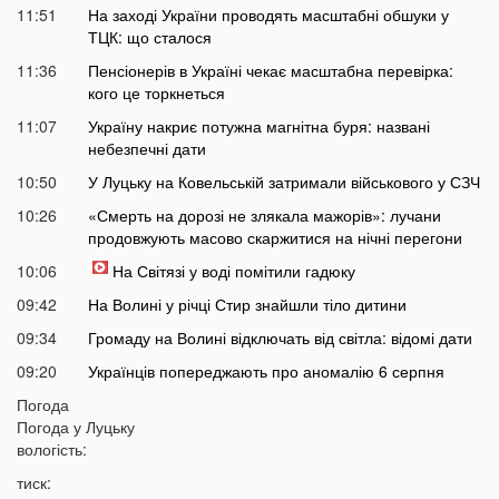
11:51
На заході України проводять масштабні обшуки у
ТЦК: що сталося
11:36
Пенсіонерів в Україні чекає масштабна перевірка:
кого це торкнеться
11:07
Україну накриє потужна магнітна буря: названі
небезпечні дати
10:50
У Луцьку на Ковельській затримали військового у СЗЧ
10:26
«Смерть на дорозі не злякала мажорів»: лучани
продовжують масово скаржитися на нічні перегони
10:06
На Світязі у воді помітили гадюку
09:42
На Волині у річці Стир знайшли тіло дитини
09:34
Громаду на Волині відключать від світла: відомі дати
09:20
Українців попереджають про аномалію 6 серпня
09:05
Погода
На Волині підтвердили загибель Героя, який рік
Погода у
Луцьку
вважався зниклим безвісти
вологість:
05 СЕРПНЯ
тиск: