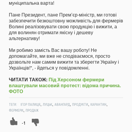
муніципальна варта!
Пане Президент, пане Прем’єр-міністр, ми готові
забезпечити безкоштовну можливість для фермерів
Волині реалізовувати свою продукцію і вижити, а
для волинян отримати якісну і дешеву
альтернативу!
Ми робимо замість Вас вашу роботу! Не
допомагайте, ми вже не сподіваємося, просто
дозвольте нам самим вижити та зберегти Україну і
Українців!", - йдеться у повідомленні.
ЧИТАТИ ТАКОЖ:
Під Херсоном фермери
влаштували масовий протест: відома причина.
ФОТО
,
,
,
,
,
ТЕГИ:
ІГОР ПАЛИЦЯ
ЛУЦЬК
АВАНГАРД
ПРОДУКТИ
КАРАНТИН
,
ФЕРМЕРИ
ПРОДАЖ
-1