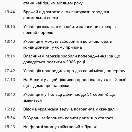
стане найгіршим місяцем року
19:44
Врожай під загрозою: як врятувати город від
аномальної спеки
19:15
Українців закликали зробити запаси цих товарів:
повний перелік
18:43
Українцям можуть заборонити встановлювати
кондиціонери: у чому причина
18:14
Власникам гаражів зробили попередження: за що
доведеться платити у 2026 році
17:42
Українців попередили про два важкі місяці попереду
17:13
На Волині у ліцей фіктивно працевлаштували 12 осіб:
що відомо про наслідки
16:40
Українцям у Польщі дали час до 31 серпня: що
зміниться
16:12
Відома українська ведуча потрапила у скандал
15:54
В Україні заборонять ловити раків: що сталося
15:23
На фронті загинув військовий з Луцька