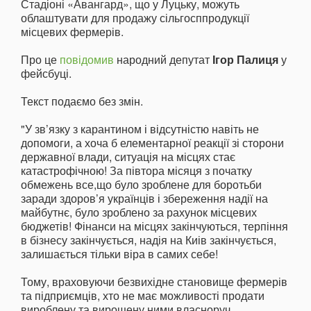
Стадіоні «Авангард», що у Луцьку, можуть
облаштувати для продажу сільгосппродукції
місцевих фермерів.
Про це
повідомив
народний депутат
Ігор Палиця
у
фейсбуці.
Текст подаємо без змін.
"У зв’язку з карантином і відсутністю навіть не
допомоги, а хоча б елементарної реакції зі сторони
державної влади, ситуація на місцях стає
катастрофічною! За півтора місяця з початку
обмежень все,що було зроблене для боротьби
заради здоров’я українців і збереження надії на
майбутнє, було зроблено за рахунок місцевих
бюджетів! Фінанси на місцях закінчуються, терпіння
в бізнесу закінчується, надія на Киів закінчується,
залишається тільки віра в самих себе!
Тому, враховуючи безвихідне становище фермерів
та підприємців, хто не має можливості продати
вироблену та вирощену ними власноруч