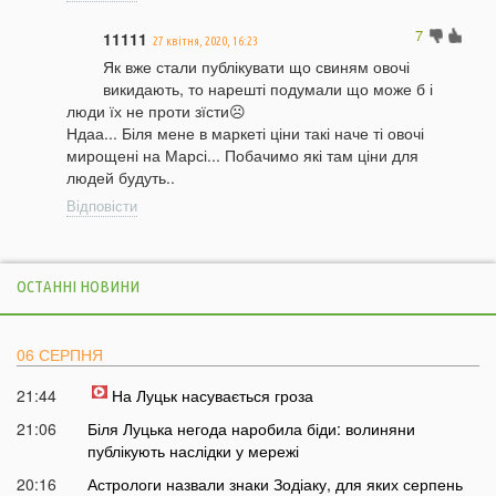
7
11111
27 квітня, 2020, 16:23
Як вже стали публікувати що свиням овочі
викидають, то нарешті подумали що може б і
люди їх не проти зїсти☹️
Ндаа... Біля мене в маркеті ціни такі наче ті овочі
мирощені на Марсі... Побачимо які там ціни для
людей будуть..
Відповісти
ОСТАННІ НОВИНИ
06 СЕРПНЯ
21:44
На Луцьк насувається гроза
21:06
Біля Луцька негода наробила біди: волиняни
публікують наслідки у мережі
20:16
Астрологи назвали знаки Зодіаку, для яких серпень