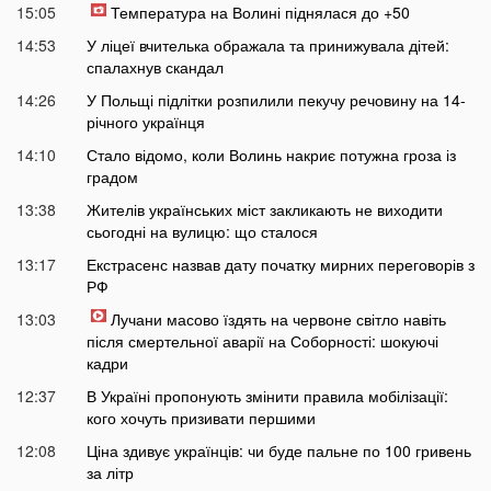
15:05
Температура на Волині піднялася до +50
14:53
У ліцеї вчителька ображала та принижувала дітей:
спалахнув скандал
14:26
У Польщі підлітки розпилили пекучу речовину на 14-
річного українця
14:10
Стало відомо, коли Волинь накриє потужна гроза із
градом
13:38
Жителів українських міст закликають не виходити
сьогодні на вулицю: що сталося
13:17
Екстрасенс назвав дату початку мирних переговорів з
РФ
13:03
Лучани масово їздять на червоне світло навіть
після смертельної аварії на Соборності: шокуючі
кадри
12:37
В Україні пропонують змінити правила мобілізації:
кого хочуть призивати першими
12:08
Ціна здивує українців: чи буде пальне по 100 гривень
за літр