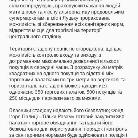
сільгосппродукцію , враховуючи бажання людей
мати цінову та якісну альтернативу продовольчим
супермаркетам, в місті Луцьку прорахована
можливість, зі збереженням всіх санітарних норм,
відкриття місця для торгівлі на території
центрального стадіону.
Територія стадіону повністю огороджена, що дає
можливість контролю входу та виходу, з
дотриманням максимально дозволеної кількості
покупців в середині чаши. З розрахунку 20 метрів
квадратних на одного покупця та відстані між
торговими палатками по три метри по вертикалі та
горизонталі, на стадіоні може знаходитися
одночасно 350 торгових палаток, 500 покупців та
250 місць для парковки авто за межами.
Власники стадіону надають його безплатно; Фонд
Ігоря Палиці «Тільки Разом» готовий закупити 350
палаток і торгове обладнання та надати його
безкоштовно для користування; порядок і контроль
за санітарними нормами буде здійснювати поліція і