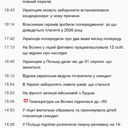
повний перелік
18:43
Українцям можуть заборонити встановлювати
кондиціонери: у чому причина
18:14
Власникам гаражів зробили попередження: за що
доведеться платити у 2026 році
17:42
Українців попередили про два важкі місяці попереду
17:13
На Волині у ліцей фіктивно працевлаштували 12 осіб:
що відомо про наслідки
16:40
Українцям у Польщі дали час до 31 серпня: що
зміниться
16:12
Відома українська ведуча потрапила у скандал
15:54
В Україні заборонять ловити раків: що сталося
15:23
На фронті загинув військовий з Луцька
15:05
Температура на Волині піднялася до +50
14:53
У ліцеї вчителька ображала та принижувала дітей:
спалахнув скандал
14:26
У Польщі підлітки розпилили пекучу речовину на 14-