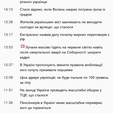
річного українця
14:10
Стало відомо, коли Волинь накриє потужна гроза із
градом
13:38
Жителів українських міст закликають не виходити
сьогодні на вулицю: що сталося
13:17
Екстрасенс назвав дату початку мирних переговорів з
РФ
13:03
Лучани масово їздять на червоне світло навіть
після смертельної аварії на Соборності: шокуючі
кадри
12:37
В Україні пропонують змінити правила мобілізації:
кого хочуть призивати першими
12:08
Ціна здивує українців: чи буде пальне по 100 гривень
за літр
11:51
На заході України проводять масштабні обшуки у
ТЦК: що сталося
11:36
Пенсіонерів в Україні чекає масштабна перевірка:
кого це торкнеться