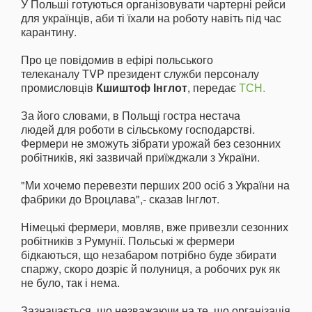
У Польші готуються організовувати чартерні рейси
для українців, аби ті їхали на роботу навіть під час
карантину.
Про це повідомив в ефірі польського
телеканалу TVP президент служби персоналу
промисловців
Кшиштоф Інглот
, передає
ТСН.
За його словами, в Польщі гостра нестача
людей для роботи в сільському господарстві.
Фермери не зможуть зібрати урожай без сезонних
робітників, які зазвичай приїжджали з України.
"Ми хочемо перевезти перших 200 осіб з України на
фабрики до Вроцлава",- сказав Інглот.
Німецькі фермери, мовляв, вже привезли сезонних
робітників з Румунії. Польські ж фермери
бідкаються, що незабаром потрібно буде збирати
спаржу, скоро дозріє й полуниця, а робочих рук як
не було, так і нема.
Зазначається, що незважаючи на те, що організація