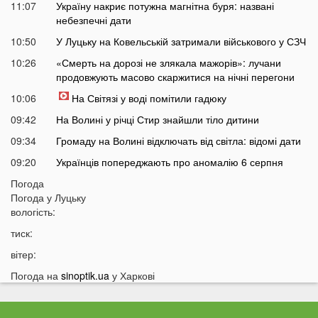
11:07
Україну накриє потужна магнітна буря: названі
небезпечні дати
10:50
У Луцьку на Ковельській затримали військового у СЗЧ
10:26
«Смерть на дорозі не злякала мажорів»: лучани
продовжують масово скаржитися на нічні перегони
10:06
На Світязі у воді помітили гадюку
09:42
На Волині у річці Стир знайшли тіло дитини
09:34
Громаду на Волині відключать від світла: відомі дати
09:20
Українців попереджають про аномалію 6 серпня
09:05
Погода
На Волині підтвердили загибель Героя, який рік
Погода у
Луцьку
вважався зниклим безвісти
вологість:
05 СЕРПНЯ
тиск:
21:32
У Луцьку зафіксували аномалію
вітер:
20:21
Ці продукти потрібно викинути через 48 годин: вони
Погода на
sinoptik.ua
у Харкові
можуть бути небезпечними
19:51
Одну категорію людей закликали щодня пити каву: