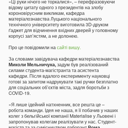
«Ці руки нічого не торкалися», – перефразовуючи
відому цитату одного з президентів на злобу
короновірусним викликам, кафедра
матеріалознавства Луцького національного
технічного університету виготовила 3D-друком
ґаджет для відчинення вхідних дверей у головному
корпусі зап’ястям, а не долонею.
Про це повідомили на
сайті вишу.
За словами завідувача кафедри матеріалознавства
Миколи Мельничука,
задум був реалізований
силами студента-магістранта та асистента
кафедри. Після вдалого експерименту науковці
готові за запитом надрукувати такі ручки безплатно
для соціальних об’єктів міста, задля боротьби з
COVID-19.
«Я лише ідейний натхненник, все решта це –
робота команди. Ідея не наша, я її побачив у наших
колег з бельгійської компанії Materialise у Льовені і
запропонував колегам реалізувати у нас. Студент-
магістр та за сумісництвом лаборант
Рома