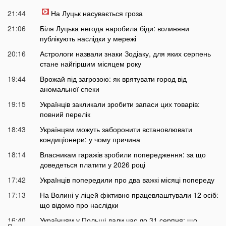
21:44
На Луцьк насувається гроза
21:06
Біля Луцька негода наробила біди: волиняни
публікують наслідки у мережі
20:16
Астрологи назвали знаки Зодіаку, для яких серпень
стане найгіршим місяцем року
19:44
Врожай під загрозою: як врятувати город від
аномальної спеки
19:15
Українців закликали зробити запаси цих товарів:
повний перелік
18:43
Українцям можуть заборонити встановлювати
кондиціонери: у чому причина
18:14
Власникам гаражів зробили попередження: за що
доведеться платити у 2026 році
17:42
Українців попередили про два важкі місяці попереду
17:13
На Волині у ліцей фіктивно працевлаштували 12 осіб:
що відомо про наслідки
16:40
Українцям у Польщі дали час до 31 серпня: що