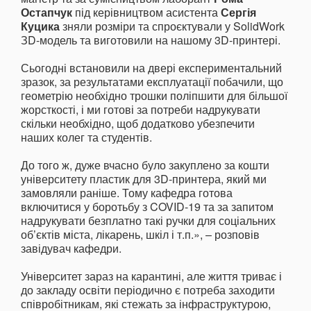
Остапчук
під керівництвом асистента
Сергія
Куцика
зняли розміри та спроєктували у SolidWork
ЗD-модель та виготовили на нашому 3D-принтері.
Сьогодні встановили на двері експериментальний
зразок, за результатами експлуатації побачили, що
геометрію необхідно трошки поліпшити для більшої
жорсткості, і ми готові за потреби надрукувати
скільки необхідно, щоб додатково убезпечити
наших колег та студентів.
До того ж, дуже вчасно було закуплено за кошти
університету пластик для 3D-принтера, який ми
замовляли раніше. Тому кафедра готова
включитися у боротьбу з COVID-19 та за запитом
надрукувати безплатно такі ручки для соціальних
об’єктів міста, лікарень, шкіл і т.п.», – розповів
завідувач кафедри.
Університет зараз на карантині, але життя триває і
до закладу освіти періодично є потреба заходити
співробітникам, які стежать за інфраструктурою,