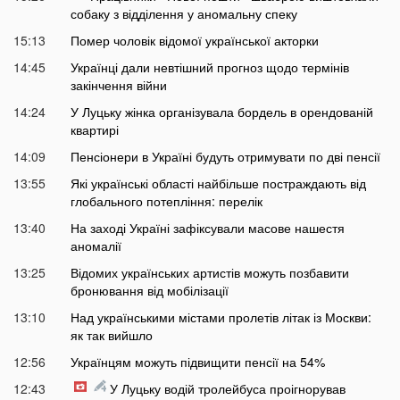
собаку з відділення у аномальну спеку
15:13
Помер чоловік відомої української акторки
14:45
Українці дали невтішний прогноз щодо термінів
закінчення війни
14:24
У Луцьку жінка організувала бордель в орендованій
квартирі
14:09
Пенсіонери в Україні будуть отримувати по дві пенсії
13:55
Які українські області найбільше постраждають від
глобального потепління: перелік
13:40
На заході Україні зафіксували масове нашестя
аномалії
13:25
Відомих українських артистів можуть позбавити
бронювання від мобілізації
13:10
Над українськими містами пролетів літак із Москви:
як так вийшло
12:56
Українцям можуть підвищити пенсії на 54%
12:43
У Луцьку водій тролейбуса проігнорував