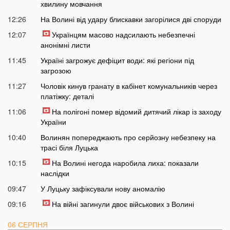
хвилину мовчання
12:26
На Волині від удару блискавки загорілися дві споруди
12:07
Українцям масово надсилають небезпечні
анонімні листи
11:45
Україні загрожує дефіцит води: які регіони під
загрозою
11:27
Чоловік кинув гранату в кабінет комунальників через
платіжку: деталі
11:06
На полігоні помер відомий дитячий лікар із заходу
України
10:40
Волинян попереджають про серйозну небезпеку на
трасі біля Луцька
10:15
На Волині негода наробила лиха: показали
наслідки
09:47
У Луцьку зафіксували нову аномалію
09:16
На війні загинули двоє військових з Волині
06 СЕРПНЯ