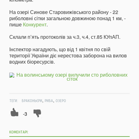
На озері Синове Старовижівського району - 22
риболовні сітки загальною довжиною понад 1 км, -
пише
Конкурент
.
Склали п’ять протоколів за ч.3, ч.4, ст.85 КУпАП.
Інспектор нагадують, що від 1 квітня по свій
території України діє нерестова заборона на вилов
водних біоресурсів.
,
,
ТЕГИ:
БРАКОНЬЄРИ
РИБА
ОЗЕРО
-3
КОМЕНТАРІ: