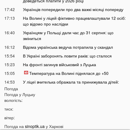
доведеться платити у 2026 році
17:42
Українців попередили про два важкі місяці попереду
17:13
На Волині у ліцей фіктивно працевлаштували 12 осіб:
що відомо про наслідки
16:40
Українцям у Польщі дали час до 31 серпня: що
зміниться
16:12
Відома українська ведуча потрапила у скандал
15:54
В Україні заборонять ловити раків: що сталося
15:23
На фронті загинув військовий з Луцька
15:05
Температура на Волині піднялася до +50
14:53
У ліцеї вчителька ображала та принижувала дітей:
спалахнув скандал
Погода
Погода у
Луцьку
14:26
У Польщі підлітки розпилили пекучу речовину на 14-
вологість:
річного українця
тиск:
14:10
Стало відомо, коли Волинь накриє потужна гроза із
градом
вітер:
13:38
Жителів українських міст закликають не виходити
Погода на
sinoptik.ua
у Харкові