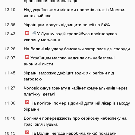
бронювання від мобілізації
13:10
Над українськими містами пролетів літак із Москви:
як так вийшло
12:56
Українцям можуть підвищити пенсії на 54%
12:43
У Луцьку водій тролейбуса проігнорував
хвилину мовчання
12:26
На Волині від удару блискавки загорілися дві споруди
12:07
Українцям масово надсилають небезпечні
анонімні листи
11:45
Україні загрожує дефіцит води: які регіони під
загрозою
11:27
Чоловік кинув гранату в кабінет комунальників через
платіжку: деталі
11:06
На полігоні помер відомий дитячий лікар із заходу
України
10:40
Волинян попереджають про серйозну небезпеку на
трасі біля Луцька
10:15
На Волині негода наробила лиха: показали