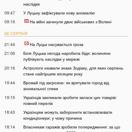
наслідки
09:47
У Луцьку зафіксували нову аномалію
09:16
На війні загинули двоє військових з Волині
06 СЕРПНЯ
21:44
На Луцьк насувається гроза
21:06
Біля Луцька негода наробила біди: волиняни
публікують наслідки у мережі
20:16
Астрологи назвали знаки Зодіаку, для яких серпень
стане найгіршим місяцем року
19:44
Врожай під загрозою: як врятувати город від
аномальної спеки
19:15
Українців закликали зробити запаси цих товарів:
повний перелік
18:43
Українцям можуть заборонити встановлювати
кондиціонери: у чому причина
18:14
Власникам гаражів зробили попередження: за що