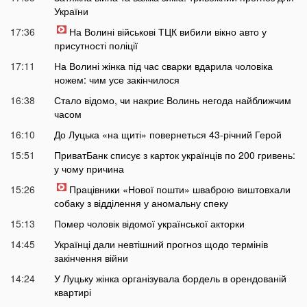
України
17:36
На Волині військові ТЦК вибили вікно авто у
присутності поліції
17:11
На Волині жінка під час сварки вдарила чоловіка
ножем: чим усе закінчилося
16:38
Стало відомо, чи накриє Волинь негода найближчим
часом
16:10
До Луцька «на щиті» повернеться 43-річний Герой
15:51
ПриватБанк списує з карток українців по 200 гривень:
у чому причина
15:26
Працівники «Нової пошти» шваброю виштовхали
собаку з відділення у аномальну спеку
15:13
Помер чоловік відомої української акторки
14:45
Українці дали невтішний прогноз щодо термінів
закінчення війни
14:24
У Луцьку жінка організувала бордель в орендованій
квартирі