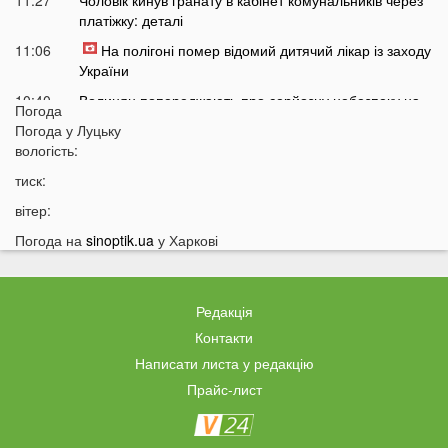
платіжку: деталі
11:06
На полігоні помер відомий дитячий лікар із заходу
України
10:40
Волинян попереджають про серйозну небезпеку на
Погода
трасі біля Луцька
Погода у
Луцьку
10:15
вологість:
На Волині негода наробила лиха: показали
наслідки
тиск:
09:47
У Луцьку зафіксували нову аномалію
вітер:
09:16
На війні загинули двоє військових з Волині
Погода на
sinoptik.ua
у Харкові
06 СЕРПНЯ
21:44
На Луцьк насувається гроза
Редакція
21:06
Біля Луцька негода наробила біди: волиняни
Контакти
публікують наслідки у мережі
Написати листа у редакцію
20:16
Астрологи назвали знаки Зодіаку, для яких серпень
Прайс-лист
стане найгіршим місяцем року
19:44
Врожай під загрозою: як врятувати город від