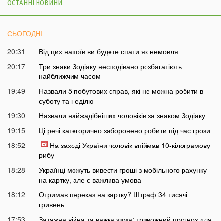
ОСТАННІ НОВИНИ
СЬОГОДНІ
20:31
Від цих напоїв ви будете спати як немовля
20:17
Три знаки Зодіаку несподівано розбагатіють
найближчим часом
19:49
Назвали 5 побутових справ, які не можна робити в
суботу та неділю
19:30
Назвали найжадібніших чоловіків за знаком Зодіаку
19:15
Ці речі категорично заборонено робити під час грози
18:52
На заході України чоловік впіймав 10-кілограмову
рибу
18:28
Українці можуть вивести гроші з мобільного рахунку
на картку, але є важлива умова
18:12
Отримав переказ на картку? Штраф 34 тисячі
гривень
17:53
Затяжна війна та важка зима: тривожний прогноз для