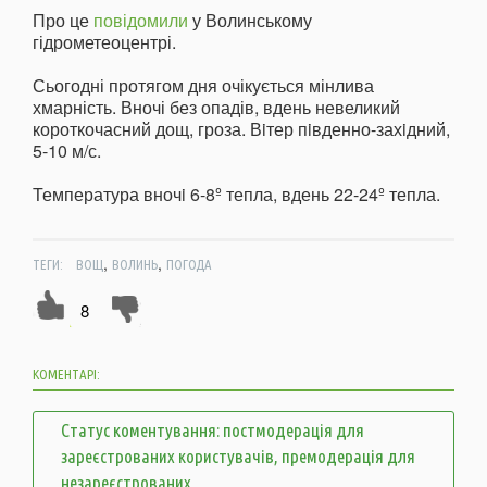
Про це
повідомили
у Волинському
гідрометеоцентрі.
Сьогодні протягом дня очікується мінлива
хмарність. Вночі без опадів, вдень невеликий
короткочасний дощ, гроза. Вiтер пiвденно-захiдний,
5-10 м/с.
Температура вночi 6-8º тепла, вдень 22-24º тепла.
,
,
ТЕГИ:
ВОЩ
ВОЛИНЬ
ПОГОДА
8
КОМЕНТАРІ:
Статус коментування: постмодерація для
зареєстрованих користувачів, премодерація для
незареєстрованих