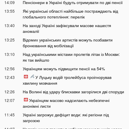
14:09
Пенсіонери в Україні будуть отримувати по дві пенсії
13:55
Які українські області найбільше постраждають від
глобального потепління: перелік
13:40
На заході Україні зафіксували масове нашестя
аномалії
13:25
Відомих українських артистів можуть позбавити
бронювання від мобілізації
13:10
Над українськими містами пролетів літак із Москви:
як так вийшло
12:56
Українцям можуть підвищити пенсії на 54%
12:43
У Луцьку водій тролейбуса проігнорував
хвилину мовчання
12:26
На Волині від удару блискавки загорілися дві споруди
12:07
Українцям масово надсилають небезпечні
анонімні листи
11:45
Україні загрожує дефіцит води: які регіони під
загрозою
11:27
Чоловік кинув гранату в кабінет комунальників через