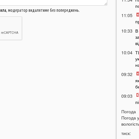
п
вила
, модератор видалятиме без попереджень.
11:05
п
10:33
В
з
в
10:04
Т
у
н
09:32
я
б
09:03
п
08:50
Погода
Погода 
м
вологість
07:46
тиск:
ч