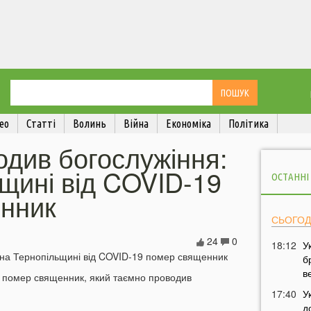
ео
Статті
Волинь
Війна
Економіка
Політика
див богослужіння:
щині від COVID-19
ОСТАННІ
нник
СЬОГОД
24
0
18:12
У
б
в
і помер священник, який таємно проводив
17:40
У
д