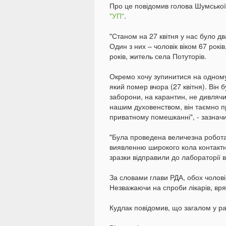
Про це повідомив голова Шумської
"УП"
.
"Станом на 27 квітня у нас було дв
Один з них – чоловік віком 67 рокі
років, житель села Потуторів.
Окремо хочу зупинитися на одному з
який помер вчора (27 квітня). Він 
заборони, на карантин, не дивляч
нашим духовенством, він таємно п
приватному помешканні", - зазначи
"Була проведена величезна робот
виявленню широкого кола контактних
зразки відправили до лабораторії в 
За словами глави РДА, обох чоловік
Незважаючи на спроби лікарів, вря
Кудлак повідомив, що загалом у рай