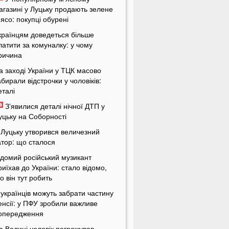
агазині у Луцьку продають зелене
'ясо: покупці обурені
країнцям доведеться більше
латити за комуналку: у чому
ричина
а заході України у ТЦК масово
абирали відстрочки у чоловіків:
еталі
Зʼявилися деталі нічної ДТП у
уцьку на Соборності
 Луцьку утворився величезний
атор: що сталося
ідомий російський музикант
риїхав до України: стало відомо,
о він тут робить
 українців можуть забрати частину
енсії: у ПФУ зробили важливе
опередження
а Волині чоловік погрожував