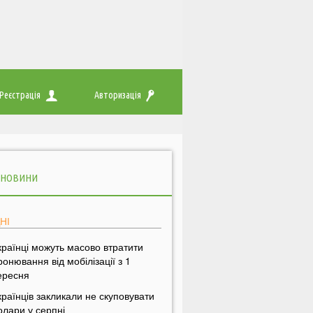
Реєстрація
Авторизація
 НОВИНИ
НІ
країнці можуть масово втратити
ронювання від мобілізації з 1
ересня
країнців закликали не скуповувати
олари у серпні