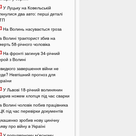
У Луцьку на Ковельській
іткнулися два авто: перші деталі
ТП
На Волинь насувається гроза
а Волині тракторист збив на
мерть 58-річного чоловіка
На фронті загинув 34-річний
ерой з Волині
видкого завершення війни не
уде? Невтішний прогноз для
країни
У Львові 18-річний волинянин
дарив ножем хлопця під час сварки
а Волині чоловік побив працівника
ЦК під час перевірки документів
укашенко зробив нову цинічну
аяву про війну в Україні
У популярному м'ясному