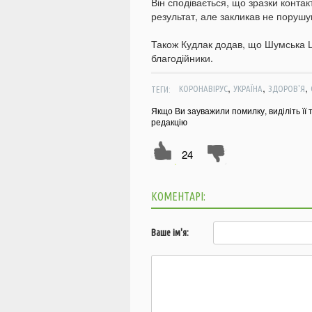
Він сподівається, що зразки конта
результат, але закликав не поруш
Також Кудлак додав, що Шумська 
благодійники.
,
,
,
ТЕГИ:
КОРОНАВІРУС
УКРАЇНА
ЗДОРОВ'Я
Якщо Ви зауважили помилку, виділіть її 
редакцію
24
КОМЕНТАРІ:
Ваше ім'я: