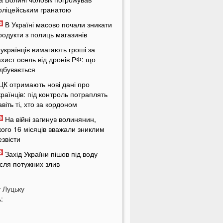
оліцейським гранатою
В Україні масово почали зникати
родукти з полиць магазинів
 українців вимагають гроші за
ахист осель від дронів РФ: що
ідбувається
ЦК отримають нові дані про
країнців: під контроль потраплять
авіть ті, хто за кордоном
На війні загинув волинянин,
кого 16 місяців вважали зниклим
езвісти
Захід України пішов під воду
ісля потужних злив
На Волині зіткнулися бус та
у
отоцикл: є травмований
Луцьку
:
У Луцьку на Соборності сталася
ергова ДТП: є постраждалі