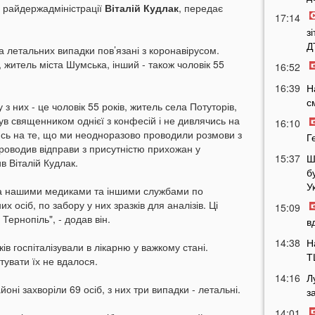
 райдержадміністрації
Віталій Кудлак
, передає
17:14
з
Д
а летальних випадки пов’язані з коронавірусом.
в, житель міста Шумська, інший - також чоловік 55
16:52
16:39
Н
с
 них - це чоловік 55 років, житель села Потуторів,
був священником однієї з конфесій і не дивлячись на
16:10
ись на те, що ми неодноразово проводили розмови з
Г
роводив відправи з присутністю прихожан у
15:37
Ш
в Віталій Кудлак.
б
У
а нашими медиками та іншими службами по
 осіб, по забору у них зразків для аналізів. Ці
15:09
Тернопіль", - додав він.
в
14:38
Н
ів госпіталізували в лікарню у важкому стані.
Т
тувати їх не вдалося.
14:16
Л
оні захворіли 69 осіб, з них три випадки - летальні.
з
14:01