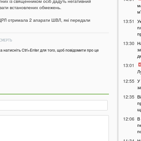
ктних із священником осіб дадуть негативний
м
увати встановлених обмежень.
м
ЦРЛ отримала 2 апарати ШВЛ, які передали
13:51
У
п
п
СМЕРТЬ
13:30
Н
з
та натисніть Ctrl+Enter для того, щоб повідомити про це
д
13:01
Л
12:55
У
з
12:35
В
п
щ
12:06
В
п
п
11:34
Н