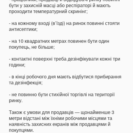
бути у захисній масці або респіраторі й мають
проходити температурний скринінг;
- на кожному вході (в’їзді) на ринок повинні стояти
антисептики;
- на 10 квадратних метрах повинен бути один
покупець, не більше;
- контактні поверхні треба дезінфікувати кожні три
години;
- в кінці робочого дня мають відбутися прибирання
та дезінфекція;
- не повинно бути стихійної торгівлі на території
ринку.
Також є умови для продавців — щонайменше 3
метри відстані між їхніми робочими місцями та
наявність захисних екранів між продавцями й
покупцями.