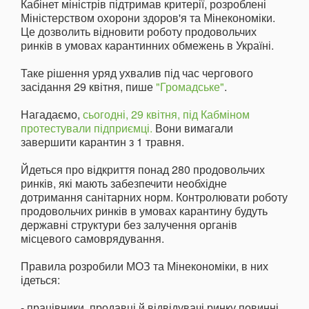
Кабінет міністрів підтримав критерії, розроблені
Міністерством охорони здоров'я та Мінекономіки.
Це дозволить відновити роботу продовольчих
ринків в умовах карантинних обмежень в Україні.
Таке рішення уряд ухвалив під час чергового
засідання 29 квітня, пише
"Громадське"
.
Нагадаємо,
сьогодні, 29 квітня, під Кабміном
протестували підприємці.
Вони вимагали
завершити карантин з 1 травня.
Йдеться про відкриття понад 280 продовольчих
ринків, які мають забезпечити необхідне
дотримання санітарних норм. Контролювати роботу
продовольчих ринків в умовах карантину будуть
державні структури без залучення органів
місцевого самоврядування.
Правила розробили МОЗ та Мінекономіки, в них
ідеться:
- працівники, продавці й відвідувачі ринку повинні