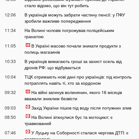
стало відомо, що він тут робить
12:06
В українців можуть забрати частину пенсії: у ПФУ
зробили важливе попередження
11:34
На Волині чоловік погрожував поліцейським
гранатою
11:05
В Україні масово почали зникати продукти з
полиць магазинів
10:33
В українців вимагають гроші за захист осель від
дронів РФ: що відбувається
10:04
ТЦК отримають нові дані про українців: під контроль
потраплять навіть ті, хто за кордоном
09:32
На війні загинув волинянин, якого 16 місяців
вважали зниклим безвісти
09:03
Захід України пішов під воду після потужних злив
08:50
На Волині зіткнулися бус та мотоцикл: є
травмований
07:46
У Луцьку на Соборності сталася чергова ДТП: є
постраждалі