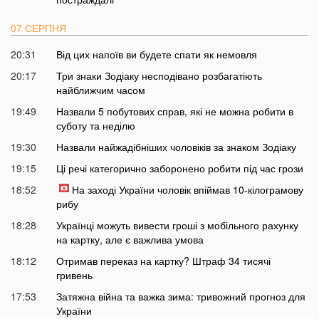
07 СЕРПНЯ
20:31
Від цих напоїв ви будете спати як немовля
20:17
Три знаки Зодіаку несподівано розбагатіють
найближчим часом
19:49
Назвали 5 побутових справ, які не можна робити в
суботу та неділю
19:30
Назвали найжадібніших чоловіків за знаком Зодіаку
19:15
Ці речі категорично заборонено робити під час грози
18:52
На заході України чоловік впіймав 10-кілограмову
рибу
18:28
Українці можуть вивести гроші з мобільного рахунку
на картку, але є важлива умова
18:12
Отримав переказ на картку? Штраф 34 тисячі
гривень
17:53
Затяжна війна та важка зима: тривожний прогноз для
України