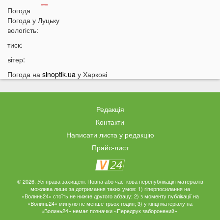
17:36
На Волині військові ТЦК вибили вікно авто у
Погода
присутності поліції
Погода у
Луцьку
вологість:
17:11
На Волині жінка під час сварки вдарила чоловіка
ножем: чим усе закінчилося
тиск:
16:38
Стало відомо, чи накриє Волинь негода найближчим
вітер:
часом
Погода на
sinoptik.ua
у Харкові
16:10
До Луцька «на щиті» повернеться 43-річний Герой
15:51
ПриватБанк списує з карток українців по 200 гривень:
у чому причина
Редакція
15:26
Працівники «Нової пошти» шваброю виштовхали
Контакти
собаку з відділення у аномальну спеку
Написати листа у редакцію
15:13
Помер чоловік відомої української акторки
Прайс-лист
14:45
Українці дали невтішний прогноз щодо термінів
закінчення війни
© 2026. Усі права захищені. Повна або часткова перепублікація матеріалів
14:24
У Луцьку жінка організувала бордель в орендованій
можлива лише за дотримання таких умов: 1) гіперпосилання на
квартирі
«Волинь24» стоїть не нижче другого абзацу; 2) з моменту публікації на
«Волинь24» минуло не менше трьох годин; 3) у кінці матеріалу на
14:09
Пенсіонери в Україні будуть отримувати по дві пенсії
«Волинь24» немає позначки «Передрук заборонений».