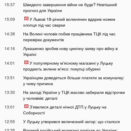
15:37
Швидкого завершення війни не буде? Невтішний
прогноз для України
15:09
У Львові 18-річний волинянин вдарив ножем
хлопця під час сварки
14:38
На Волині чоловік побив працівника ТЦК під час
перевірки документів
14:16
Лукашенко зробив нову цинічну заяву про війну в
Україні
14:01
У популярному м'ясному магазині у Луцьку
продають зелене м'ясо: покупці обурені
13:51
Українцям доведеться більше платити за комуналку:
у чому причина
13:30
На заході України у ТЦК масово забирали відстрочки
у чоловіків: деталі
13:01
Зʼявилися деталі нічної ДТП у Луцьку на
Соборності
12:55
У Луцьку утворився величезний затор: що сталося
12:35
Відомий російський музикант приїхав до України: