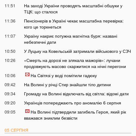
11:51
На заході України проводять масштабні обшуки у
ТЦК: що сталося
11:36
Пенсіонерів в Україні чекає масштабна перевірка:
кого це торкнеться
11:07
Україну накриє потужна магнітна буря: названі
небезпечні дати
10:50
У Луцьку на Ковельській затримали військового у СЗЧ
10:26
«Смерть на дорозі не злякала мажорів»: лучани
продовжують масово скаржитися на нічні перегони
10:06
На Світязі у воді помітили гадюку
09:42
На Волині у річці Стир знайшли тіло дитини
09:34
Громаду на Волині відключать від світла: відомі дати
09:20
Українців попереджають про аномалію 6 серпня
09:05
На Волині підтвердили загибель Героя, який рік
вважався зниклим безвісти
05 СЕРПНЯ