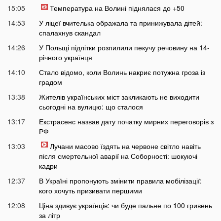
15:05
Температура на Волині піднялася до +50
14:53
У ліцеї вчителька ображала та принижувала дітей:
спалахнув скандал
14:26
У Польщі підлітки розпилили пекучу речовину на 14-
річного українця
14:10
Стало відомо, коли Волинь накриє потужна гроза із
градом
13:38
Жителів українських міст закликають не виходити
сьогодні на вулицю: що сталося
13:17
Екстрасенс назвав дату початку мирних переговорів з
РФ
13:03
Лучани масово їздять на червоне світло навіть
після смертельної аварії на Соборності: шокуючі
кадри
12:37
В Україні пропонують змінити правила мобілізації:
кого хочуть призивати першими
12:08
Ціна здивує українців: чи буде пальне по 100 гривень
за літр