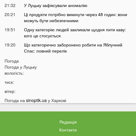
21:32
У Луцьку зафіксували аномалію
20:21
Ці продукти потрібно викинути через 48 годин: вони
можуть бути небезпечними
19:51
Одну категорію людей закликали щодня пити каву:
кого це стосується
19:20
Що категорично заборонено робити на Яблучний
Спас: повний перелік
18:40
Водіїв в Україні можуть оштрафувати на 1190 гривень
Погода
за одну дрібницю
Погода у
Луцьку
вологість:
18:09
На Волині рясно ростуть маслюки: показали
місце, де шукати гриби
тиск:
17:38
Деякі продукти можуть зникнути з полиць магазинів:
вітер:
які міста під загрозою
Погода на
sinoptik.ua
у Харкові
17:07
На заході України працівник ТЦК прикував чоловіка
кайданками до драбини на всю ніч
16:51
Як змінюється обличчя після брекетів та чому
Редакція
покращується симетрія овалу?
Контакти
16:36
Астролог назвав подію, після якої закінчиться війна в