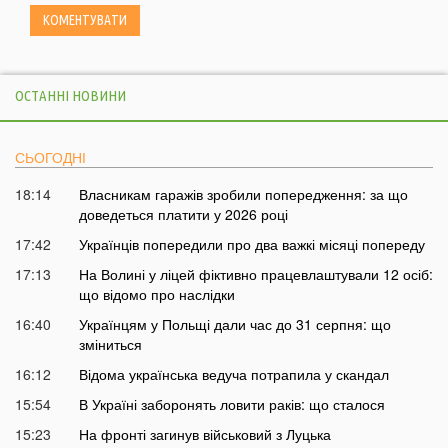
ОСТАННІ НОВИНИ
СЬОГОДНІ
18:14
Власникам гаражів зробили попередження: за що
доведеться платити у 2026 році
17:42
Українців попередили про два важкі місяці попереду
17:13
На Волині у ліцей фіктивно працевлаштували 12 осіб:
що відомо про наслідки
16:40
Українцям у Польщі дали час до 31 серпня: що
зміниться
16:12
Відома українська ведуча потрапила у скандал
15:54
В Україні заборонять ловити раків: що сталося
15:23
На фронті загинув військовий з Луцька