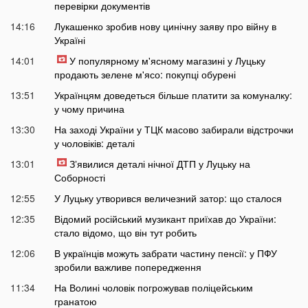
перевірки документів
14:16
Лукашенко зробив нову цинічну заяву про війну в
Україні
14:01
У популярному м'ясному магазині у Луцьку
продають зелене м'ясо: покупці обурені
13:51
Українцям доведеться більше платити за комуналку:
у чому причина
13:30
На заході України у ТЦК масово забирали відстрочки
у чоловіків: деталі
13:01
Зʼявилися деталі нічної ДТП у Луцьку на
Соборності
12:55
У Луцьку утворився величезний затор: що сталося
12:35
Відомий російський музикант приїхав до України:
стало відомо, що він тут робить
12:06
В українців можуть забрати частину пенсії: у ПФУ
зробили важливе попередження
11:34
На Волині чоловік погрожував поліцейським
гранатою