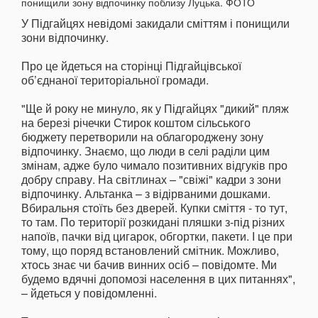
У Підгайцях невідомі закидали сміттям і понищили
зони відпочинку.
Про це йдеться на сторінці Підгайцівської
об’єднаної територіальної громади.
"Ще й року не минуло, як у Підгайцях "дикий" пляж
на березі річечки Стирок коштом сільського
бюджету перетворили на облагороджену зону
відпочинку. Знаємо, що люди в селі раділи цим
змінам, адже було чимало позитивних відгуків про
добру справу. На світлинах – "свіжі" кадри з зони
відпочинку. Альтанка – з відірваними дошками.
Вбиральня стоїть без дверей. Купки сміття - то тут,
то там. По території розкидані пляшки з-під різних
напоїв, пачки від цигарок, обгортки, пакети. І це при
тому, що поряд встановлений смітник. Можливо,
хтось знає чи бачив винних осіб – повідомте. Ми
будемо вдячні допомозі населення в цих питаннях",
– йдеться у повідомленні.