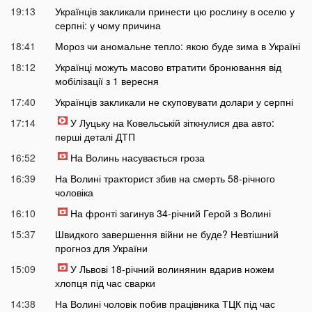
19:13
Українців закликали принести цю рослину в оселю у
серпні: у чому причина
18:41
Мороз чи аномальне тепло: якою буде зима в Україні
18:12
Українці можуть масово втратити бронювання від
мобілізації з 1 вересня
17:40
Українців закликали не скуповувати долари у серпні
17:14
У Луцьку на Ковельській зіткнулися два авто:
перші деталі ДТП
16:52
На Волинь насувається гроза
16:39
На Волині тракторист збив на смерть 58-річного
чоловіка
16:10
На фронті загинув 34-річний Герой з Волині
15:37
Швидкого завершення війни не буде? Невтішний
прогноз для України
15:09
У Львові 18-річний волинянин вдарив ножем
хлопця під час сварки
14:38
На Волині чоловік побив працівника ТЦК під час