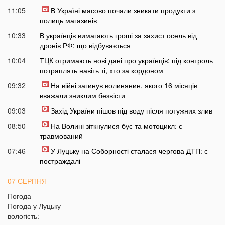
11:05
В Україні масово почали зникати продукти з
полиць магазинів
10:33
В українців вимагають гроші за захист осель від
дронів РФ: що відбувається
10:04
ТЦК отримають нові дані про українців: під контроль
потраплять навіть ті, хто за кордоном
09:32
На війні загинув волинянин, якого 16 місяців
вважали зниклим безвісти
09:03
Захід України пішов під воду після потужних злив
08:50
На Волині зіткнулися бус та мотоцикл: є
травмований
07:46
У Луцьку на Соборності сталася чергова ДТП: є
постраждалі
07 СЕРПНЯ
Погода
20:31
Від цих напоїв ви будете спати як немовля
Погода у
Луцьку
20:17
Три знаки Зодіаку несподівано розбагатіють
вологість:
найближчим часом