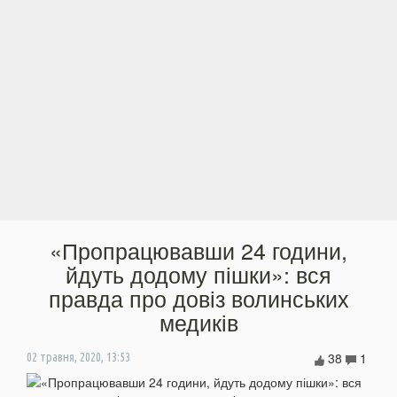
«Пропрацювавши 24 години,
йдуть додому пішки»: вся
правда про довіз волинських
медиків
38
1
02 травня, 2020, 13:53