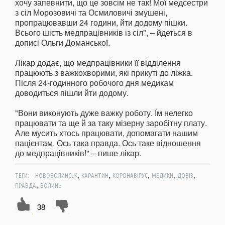
хочу запевнити, що це зовсім не так! Мої медсестри
з сіл Морозовичі та Осмиловичі змушені,
пропрацювавши 24 години, йти додому пішки.
Всього шість медпрацівників із сіл", – йдеться в
дописі Ольги Доманської.
Лікар додає, що медпрацівники її відділення
працюють з важкохворими, які прикуті до ліжка.
Після 24-годинного робочого дня медикам
доводиться пішли йти додому.
"Вони виконують дуже важку роботу. Їм нелегко
працювати та ще й за таку мізерну заробітну плату.
Але мусить хтось працювати, допомагати нашим
пацієнтам. Ось така правда. Ось таке відношення
до медпрацівників!" – пише лікар.
,
,
,
,
,
ТЕГИ:
НОВОВОЛИНСЬК
КАРАНТИН
КОРОНАВІРУС
МЕДИКИ
ДОВІЗ
,
ПРАВДА
ВОЛИНЬ
38