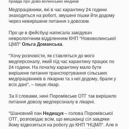
Медпрацівники, які в час карантину 24 години
знаходяться на роботі, змушені пішки йти додому
через невирішене питання з довозом.
Про це в фейсбуці написала завідувач
неврологічним відділенням КНП "Нововолинської
ЦМЛ"
Ольга Доманська
.
"Хочу розповісти, як ставляться до мого
медперсоналу, який під час карантину працює по
24 години. На початку карантину мало бути
вирішене питання транспортування сільських
медпрацівників в лікарню та з неї додому, брали у
всіх дані", – пише лікар.
За її словами, нині Поромівське ОТГ так вирішило
питання довозу медперсоналу в лікарні.
"Шановний пан
Недищук
– голова Поромівської
ОТГ, розповідає всім, що мешканці сіл завдяки
йому відвозяться на роботу до КНП "НЦМЛ". Але я