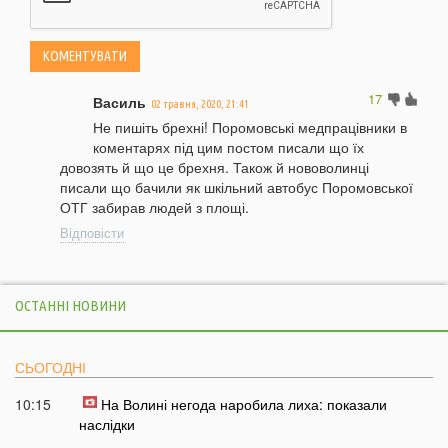
17
Василь
02 травня, 2020, 21:41
Не пишіть брехні! Поромовські медпрацівники в
коментарях під цим постом писали що їх
довозять й що це брехня. Також й нововолинці
писали що бачили як шкільний автобус Поромовської
ОТГ забирав людей з площі.
Відповісти
ОСТАННІ НОВИНИ
СЬОГОДНІ
10:15
На Волині негода наробила лиха: показали
наслідки