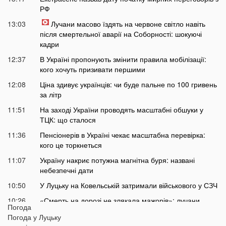
РФ
13:03
Лучани масово їздять на червоне світло навіть
після смертельної аварії на Соборності: шокуючі
кадри
12:37
В Україні пропонують змінити правила мобілізації:
кого хочуть призивати першими
12:08
Ціна здивує українців: чи буде пальне по 100 гривень
за літр
11:51
На заході України проводять масштабні обшуки у
ТЦК: що сталося
11:36
Пенсіонерів в Україні чекає масштабна перевірка:
кого це торкнеться
11:07
Україну накриє потужна магнітна буря: названі
небезпечні дати
10:50
У Луцьку на Ковельській затримали військового у СЗЧ
10:26
«Смерть на дорозі не злякала мажорів»: лучани
Погода
продовжують масово скаржитися на нічні перегони
Погода у
Луцьку
10:06
На Світязі у воді помітили гадюку