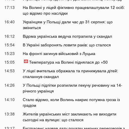
17:13
На Волині у ліцей фіктивно працевлаштували 12 осіб:
що відомо про наслідки
16:40
Українцям у Польщі дали час до 31 серпня: що
зміниться
16:12
Відома українська ведуча потрапила у скандал
15:54
В Україні заборонять ловити раків: що сталося
15:23
На фронті загинув військовий з Луцька
15:05
Температура на Волині піднялася до +50
14:53
У ліцеї вчителька ображала та принижувала дітей:
спалахнув скандал
14:26
У Польщі підлітки розпилили пекучу речовину на 14-
річного українця
14:10
Стало відомо, коли Волинь накриє потужна гроза із
градом
13:38
Жителів українських міст закликають не виходити
сьогодні на вулицю: що сталося
13:17
Екстрасенс назвав дату початку мирних переговорів з