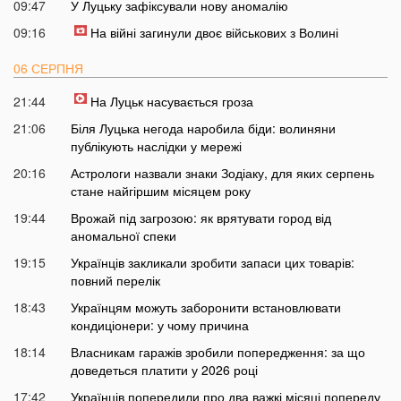
09:47
У Луцьку зафіксували нову аномалію
09:16
На війні загинули двоє військових з Волині
06 СЕРПНЯ
21:44
На Луцьк насувається гроза
21:06
Біля Луцька негода наробила біди: волиняни
публікують наслідки у мережі
20:16
Астрологи назвали знаки Зодіаку, для яких серпень
стане найгіршим місяцем року
19:44
Врожай під загрозою: як врятувати город від
аномальної спеки
19:15
Українців закликали зробити запаси цих товарів:
повний перелік
18:43
Українцям можуть заборонити встановлювати
кондиціонери: у чому причина
18:14
Власникам гаражів зробили попередження: за що
доведеться платити у 2026 році
17:42
Українців попередили про два важкі місяці попереду