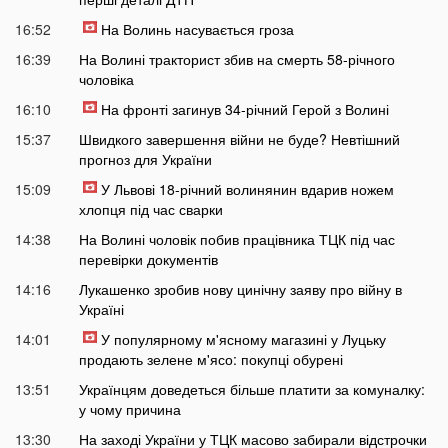
16:52
На Волинь насувається гроза
16:39
На Волині тракторист збив на смерть 58-річного
чоловіка
16:10
На фронті загинув 34-річний Герой з Волині
15:37
Швидкого завершення війни не буде? Невтішний
прогноз для України
15:09
У Львові 18-річний волинянин вдарив ножем
хлопця під час сварки
14:38
На Волині чоловік побив працівника ТЦК під час
перевірки документів
14:16
Лукашенко зробив нову цинічну заяву про війну в
Україні
14:01
У популярному м'ясному магазині у Луцьку
продають зелене м'ясо: покупці обурені
13:51
Українцям доведеться більше платити за комуналку:
у чому причина
13:30
На заході України у ТЦК масово забирали відстрочки