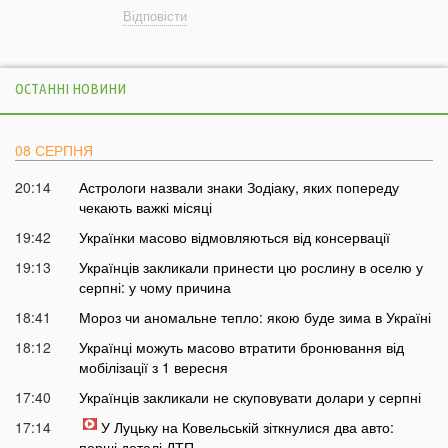
Відповісти
ОСТАННІ НОВИНИ
08 СЕРПНЯ
20:14
Астрологи назвали знаки Зодіаку, яких попереду
чекають важкі місяці
19:42
Українки масово відмовляються від консервації
19:13
Українців закликали принести цю рослину в оселю у
серпні: у чому причина
18:41
Мороз чи аномальне тепло: якою буде зима в Україні
18:12
Українці можуть масово втратити бронювання від
мобілізації з 1 вересня
17:40
Українців закликали не скуповувати долари у серпні
17:14
У Луцьку на Ковельській зіткнулися два авто:
перші деталі ДТП