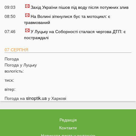
09:03
Захід України пішов під воду після потужних злив
08:50
На Волині зіткнулися бус та мотоцикл: є
травмований
07:46
У Луцьку на Соборності сталася чергова ДТП: є
постраждалі
07 СЕРПНЯ
Погода
20:31
Від цих напоїв ви будете спати як немовля
Погода у
Луцьку
20:17
Три знаки Зодіаку несподівано розбагатіють
вологість:
найближчим часом
тиск:
19:49
Назвали 5 побутових справ, які не можна робити в
вітер:
суботу та неділю
Погода на
sinoptik.ua
у Харкові
19:30
Назвали найжадібніших чоловіків за знаком Зодіаку
19:15
Ці речі категорично заборонено робити під час грози
18:52
На заході України чоловік впіймав 10-кілограмову
Редакція
рибу
Контакти
18:28
Українці можуть вивести гроші з мобільного рахунку
Написати листа у редакцію