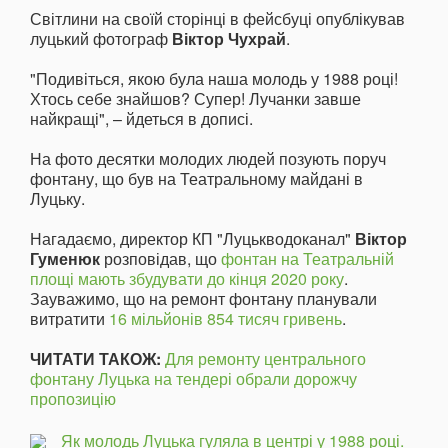
Світлини на своїй сторінці в фейсбуці опублікував
луцький фотограф
Віктор Чухрай
.
"Подивіться, якою була наша молодь у 1988 році!
Хтось себе знайшов? Супер! Лучанки завше
найкращі", – йдеться в дописі.
На фото десятки молодих людей позують поруч
фонтану, що був на Театральному майдані в
Луцьку.
Нагадаємо, директор КП "Луцькводоканал"
Віктор
Гуменюк
розповідав, що
фонтан на Театральній
площі мають збудувати до кінця 2020 року
.
Зауважимо, що на ремонт фонтану планували
витратити
16 мільйонів 854 тисяч гривень
.
ЧИТАТИ ТАКОЖ:
Для ремонту центрального
фонтану Луцька на тендері обрали дорожчу
пропозицію