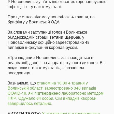
У Нововолинську п’ять інфікованих коронавірусною
інфекцією – у важкому стані.
Про це стало відомо у понеділок, 4 травня, на
брифінгу у Волинській ОДА.
За словами заступниці голови Волинської
облдержадміністрації
Тетяни Щербак
, у
Нововолинську офіційно зареєстровано 48
випадків інфікування коронавірусом.
«Три людини з Нововолинська знаходяться в
реанімації, двоє – на апараті штучного дихання. Всі
люди поки в тяжкому стані», – розповіла
посадовиця.
Зазначимо, що
станом на 10.00 4 травня у
Волинській області зареєстровано 340 випадів
COVID-19, які підтверджено лабораторно методом
ПЛР. Одужало 64 особи. Сім випадків хвороби
завершилось летально.
ЧИТАТИ ТАКОЖ:
У психлікарні від коронавірусу