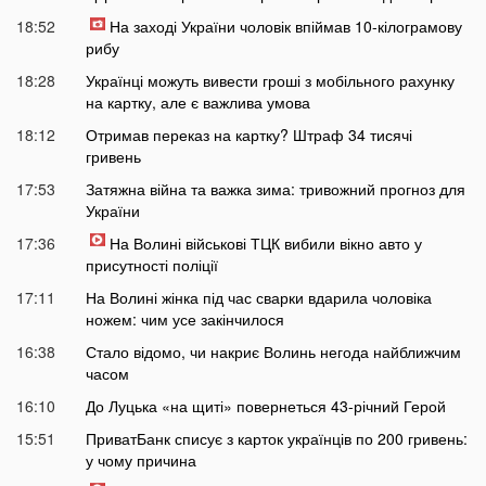
18:52
На заході України чоловік впіймав 10-кілограмову
рибу
18:28
Українці можуть вивести гроші з мобільного рахунку
на картку, але є важлива умова
18:12
Отримав переказ на картку? Штраф 34 тисячі
гривень
17:53
Затяжна війна та важка зима: тривожний прогноз для
України
17:36
На Волині військові ТЦК вибили вікно авто у
присутності поліції
17:11
На Волині жінка під час сварки вдарила чоловіка
ножем: чим усе закінчилося
16:38
Стало відомо, чи накриє Волинь негода найближчим
часом
16:10
До Луцька «на щиті» повернеться 43-річний Герой
15:51
ПриватБанк списує з карток українців по 200 гривень:
у чому причина