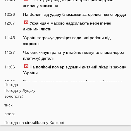
хвилину мовчання
12:26
На Волині від удару блискавки загорілися дві споруди
12:07
Українцям масово надсилають небезпечні
анонімні листи
11:45
Україні загрожує дефіцит води: які регіони під
загрозою
11:27
Чоловік кинув гранату в кабінет комунальників через
платіжку: деталі
11:06
На полігоні помер відомий дитячий лікар із заходу
України
10:40
Волинян попереджають про серйозну небезпеку на
Погода
трасі біля Луцька
Погода у
Луцьку
10:15
вологість:
На Волині негода наробила лиха: показали
наслідки
тиск:
09:47
У Луцьку зафіксували нову аномалію
вітер:
09:16
На війні загинули двоє військових з Волині
Погода на
sinoptik.ua
у Харкові
06 СЕРПНЯ