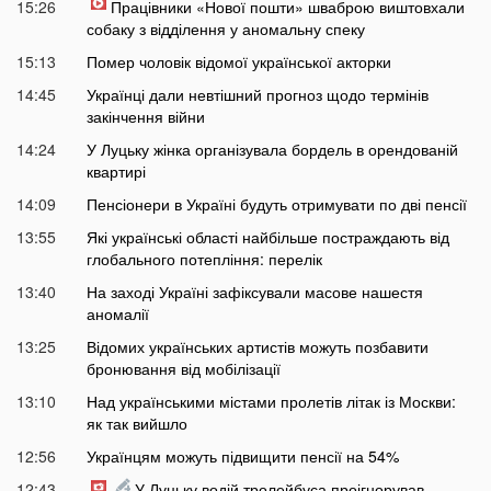
15:26
Працівники «Нової пошти» шваброю виштовхали
собаку з відділення у аномальну спеку
15:13
Помер чоловік відомої української акторки
14:45
Українці дали невтішний прогноз щодо термінів
закінчення війни
14:24
У Луцьку жінка організувала бордель в орендованій
квартирі
14:09
Пенсіонери в Україні будуть отримувати по дві пенсії
13:55
Які українські області найбільше постраждають від
глобального потепління: перелік
13:40
На заході Україні зафіксували масове нашестя
аномалії
13:25
Відомих українських артистів можуть позбавити
бронювання від мобілізації
13:10
Над українськими містами пролетів літак із Москви:
як так вийшло
12:56
Українцям можуть підвищити пенсії на 54%
12:43
У Луцьку водій тролейбуса проігнорував