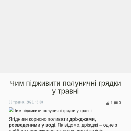
Чим підживити полуничні грядки
у травні
1
0
05 травня, 2020, 19:00
Ягідники корисно поливати
дріжджами,
розведеними у воді
. Як відомо, дріжджі – одне з
найбагатших джерел натуральних вітамінів,