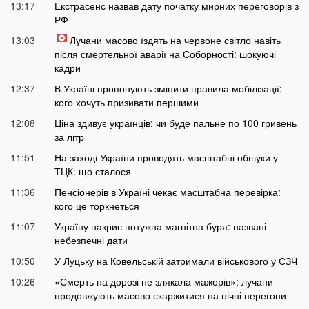
13:17
Екстрасенс назвав дату початку мирних переговорів з
РФ
13:03
Лучани масово їздять на червоне світло навіть
після смертельної аварії на Соборності: шокуючі
кадри
12:37
В Україні пропонують змінити правила мобілізації:
кого хочуть призивати першими
12:08
Ціна здивує українців: чи буде пальне по 100 гривень
за літр
11:51
На заході України проводять масштабні обшуки у
ТЦК: що сталося
11:36
Пенсіонерів в Україні чекає масштабна перевірка:
кого це торкнеться
11:07
Україну накриє потужна магнітна буря: названі
небезпечні дати
10:50
У Луцьку на Ковельській затримали військового у СЗЧ
10:26
«Смерть на дорозі не злякала мажорів»: лучани
продовжують масово скаржитися на нічні перегони