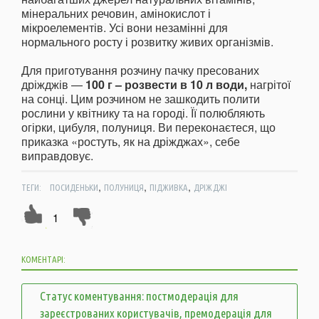
мінеральних речовин, амінокислот і
мікроелементів. Усі вони незамінні для
нормального росту і розвитку живих організмів.
Для приготування розчину пачку пресованих
дріжджів —
100 г – розвести в 10 л води,
нагрітої
на сонці. Цим розчином не зашкодить полити
рослини у квітнику та на городі. Її полюбляють
огірки, цибуля, полуниця. Ви переконаєтеся, що
приказка «ростуть, як на дріжджах», себе
виправдовує.
,
,
,
ТЕГИ:
ПОСИДЕНЬКИ
ПОЛУНИЦЯ
ПІДЖИВКА
ДРІЖДЖІ
1
КОМЕНТАРІ:
Статус коментування: постмодерація для
зареєстрованих користувачів, премодерація для