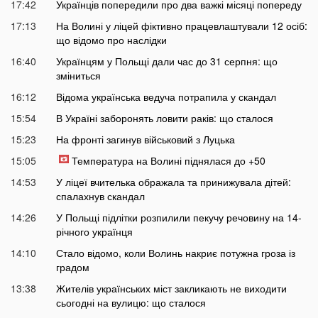
17:42
Українців попередили про два важкі місяці попереду
17:13
На Волині у ліцей фіктивно працевлаштували 12 осіб:
що відомо про наслідки
16:40
Українцям у Польщі дали час до 31 серпня: що
зміниться
16:12
Відома українська ведуча потрапила у скандал
15:54
В Україні заборонять ловити раків: що сталося
15:23
На фронті загинув військовий з Луцька
15:05
Температура на Волині піднялася до +50
14:53
У ліцеї вчителька ображала та принижувала дітей:
спалахнув скандал
14:26
У Польщі підлітки розпилили пекучу речовину на 14-
річного українця
14:10
Стало відомо, коли Волинь накриє потужна гроза із
градом
13:38
Жителів українських міст закликають не виходити
сьогодні на вулицю: що сталося