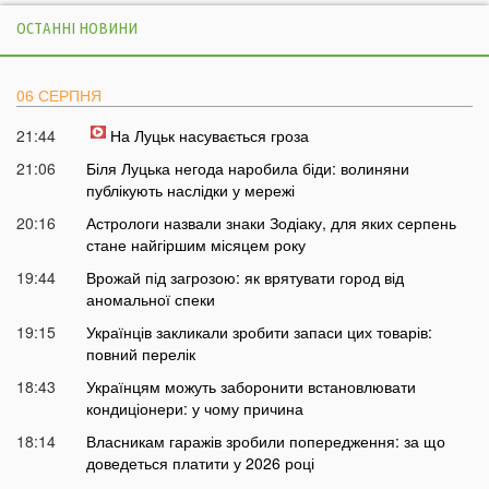
ОСТАННІ НОВИНИ
06 СЕРПНЯ
21:44
На Луцьк насувається гроза
21:06
Біля Луцька негода наробила біди: волиняни
публікують наслідки у мережі
20:16
Астрологи назвали знаки Зодіаку, для яких серпень
стане найгіршим місяцем року
19:44
Врожай під загрозою: як врятувати город від
аномальної спеки
19:15
Українців закликали зробити запаси цих товарів:
повний перелік
18:43
Українцям можуть заборонити встановлювати
кондиціонери: у чому причина
18:14
Власникам гаражів зробили попередження: за що
доведеться платити у 2026 році