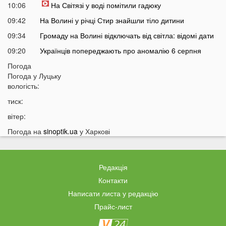
10:06
На Світязі у воді помітили гадюку
09:42
На Волині у річці Стир знайшли тіло дитини
09:34
Громаду на Волині відключать від світла: відомі дати
09:20
Українців попереджають про аномалію 6 серпня
09:05
Погода
На Волині підтвердили загибель Героя, який рік
Погода у
Луцьку
вважався зниклим безвісти
вологість:
05 СЕРПНЯ
тиск:
21:32
У Луцьку зафіксували аномалію
вітер:
20:21
Ці продукти потрібно викинути через 48 годин: вони
Погода на
sinoptik.ua
у Харкові
можуть бути небезпечними
19:51
Одну категорію людей закликали щодня пити каву:
кого це стосується
Редакція
19:20
Що категорично заборонено робити на Яблучний
Контакти
Спас: повний перелік
Написати листа у редакцію
18:40
Водіїв в Україні можуть оштрафувати на 1190 гривень
Прайс-лист
за одну дрібницю