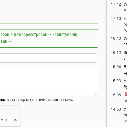
17:42
У
м
17:13
Н
п
в
ерація для зареєстрованих користувачів,
16:40
У
ованих
с
16:12
В
у
15:54
В
щ
15:23
Н
Л
15:05
вила
, модератор видалятиме без попереджень.
п
14:53
У
п
с