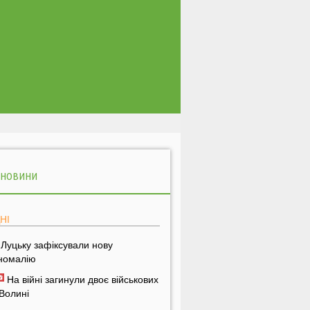
 НОВИНИ
НІ
 Луцьку зафіксували нову
номалію
На війні загинули двоє військових
 Волині