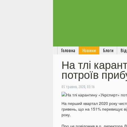
Головна
Новини
Блоги
Від
На тлі каран
потроїв приб
05 травня, 2020, 03:16
На перший квартал 2020 року чисти
гривень, що на 151% перевищує ві
року.
Про це повідомив в.о. директора Д