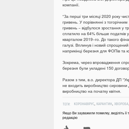
компанії.
“За перші три місяці 2020 року чи
гривень. У порівнянні з тогорічни
гривень − відбулося зростання у т
сплатило на 64% більше податків 
кварталом 2019−го. До такого фіна
галузі. Вплинув і новий спрощений
наприкінці березня для ФОПів та ю
Зокрема, через впровадження спрощ
березня були укладені 150 договорі
Разом з тим, в.о. директора ДП “У
не входить виробництво сировини 
виробництво на початку квітня.
,
,
ТЕГИ:
КОРОНАВІРУС
КАРАНТИН
ХВОРОБА
Якщо Ви зауважили помилку, виділіть її 
редакцію