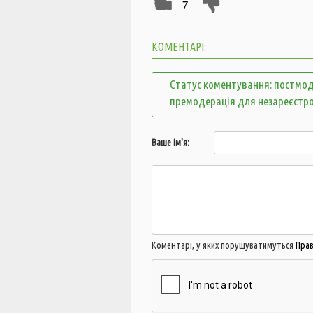
7
КОМЕНТАРІ:
Статус коментування: постмод
премодерація для незареєстр
Ваше ім'я:
Коментарі, у яких порушуватимуться
Пра