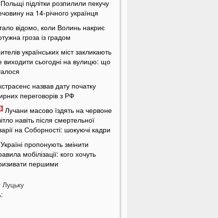
 Польщі підлітки розпилили пекучу
ечовину на 14-річного українця
тало відомо, коли Волинь накриє
отужна гроза із градом
ителів українських міст закликають
е виходити сьогодні на вулицю: що
талося
кстрасенс назвав дату початку
ирних переговорів з РФ
Лучани масово їздять на червоне
вітло навіть після смертельної
варії на Соборності: шокуючі кадри
 Україні пропонують змінити
равила мобілізації: кого хочуть
ризивати першими
іна здивує українців: чи буде
у
Луцьку
альне по 100 гривень за літр
:
а заході України проводять
асштабні обшуки у ТЦК: що