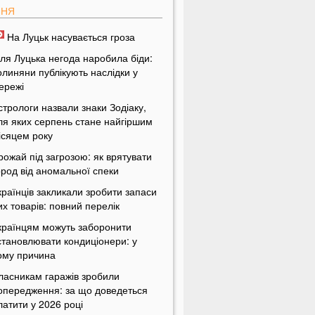
ПНЯ
На Луцьк насувається гроза
іля Луцька негода наробила біди:
олиняни публікують наслідки у
ережі
стрологи назвали знаки Зодіаку,
ля яких серпень стане найгіршим
ісяцем року
рожай під загрозою: як врятувати
ород від аномальної спеки
країнців закликали зробити запаси
их товарів: повний перелік
країнцям можуть заборонити
становлювати кондиціонери: у
ому причина
ласникам гаражів зробили
опередження: за що доведеться
латити у 2026 році