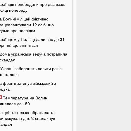
країнців попередили про два важкі
ісяці попереду
а Волині у ліцей фіктивно
рацевлаштували 12 осіб: що
ідомо про наслідки
країнцям у Польщі дали час до 31
ерпня: що зміниться
ідома українська ведуча потрапила
 скандал
 Україні заборонять ловити раків:
о сталося
а фронті загинув військовий з
уцька
Температура на Волині
іднялася до +50
 ліцеї вчителька ображала та
ринижувала дітей: спалахнув
кандал