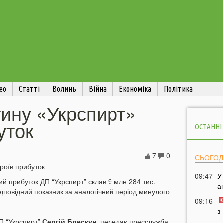
ео
Статті
Волинь
Війна
Економіка
Політика
тину «Укрспирт»
уток
ОСТАННІ
7
0
СЬОГОД
09:47
У
й прибуток ДП “Укрспирт” склав 9 млн 284 тис.
а
дповідний показник за аналогічний період минулого
09:16
з
П “Укрспирт”
Сергій Блескун
, передає пресслужба