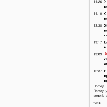
14:26
У
р
14:10
С
п
13:38
Ж
н
с
13:17
Е
м
13:03
с
а
12:37
В
п
п
Погода
12:08
Ц
Погода 
п
вологість
11:51
Н
тиск:
м