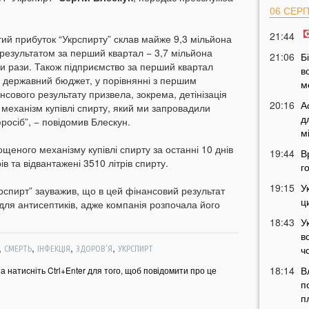
06 СЕР
21:44
стий прибуток “Укрспирту” склав майже 9,3 мільйона
м результатом за перший квартал − 3,7 мільйона
21:06
Б
ри рази. Також підприємство за перший квартал
в
у державний бюджет, у порівнянні з першим
м
нсового результату призвела, зокрема, детінізація
20:16
А
 механізм купівлі спирту, який ми запровадили
д
росіб”, − повідомив Блескун.
м
еного механізму купівлі спирту за останні 10 днів
19:44
В
в та відвантажені 3510 літрів спирту.
г
19:15
У
крспирт” зауважив, що в цей фінансовий результат
ц
для антисептиків, адже компанія розпочала його
18:43
У
в
,
,
,
,
ч
СМЕРТЬ
ІНФЕКЦІЯ
ЗДОРОВ'Я
УКРСПИРТ
18:14
В
та натисніть Ctrl+Enter для того, щоб повідомити про це
п
п